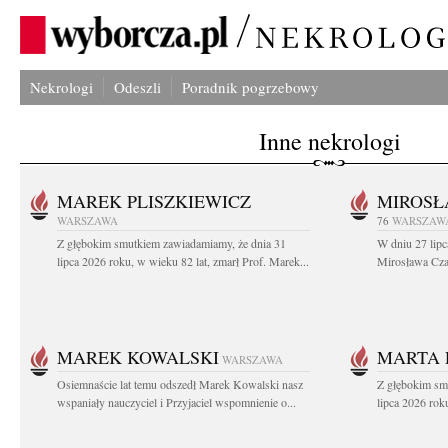
Nekrologi
Odeszli
Poradnik pogrzebowy
Inne nekrologi
MAREK PLISZKIEWICZ
MIROSŁ
WARSZAWA
76
WARSZAW
Z głębokim smutkiem zawiadamiamy, że dnia 31
W dniu 27 lipc
lipca 2026 roku, w wieku 82 lat, zmarł Prof. Marek...
Mirosława Czar
MAREK KOWALSKI
MARTA 
WARSZAWA
Osiemnaście lat temu odszedł Marek Kowalski nasz
Z głębokim sm
wspaniały nauczyciel i Przyjaciel wspomnienie o...
lipca 2026 roku