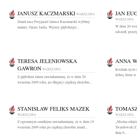
JANUSZ KACZMARSKI
JAN EU
WARSZAWA
WARSZAWA
Zmarł nasz Przyjaciel Janusz Kaczmarski wybitny
W dniu 20 wrze
malarz, Ojciec Jacka. Wyrazy głębokiego...
odszedł, przeż
TERESA JELENIOWSKA
ANNA W
GAWRON
WARSZAWA
Kochała życie i
dobra, które w 
Z głębokim żalem zawiadamiamy, że w dniu 20
września 2009 roku, po długiej i ciężkiej chorobie...
STANISŁAW FELIKS MAZEK
TOMASZ
WARSZAWA
WARSZAWA
Z ogromnym smutkiem zawiadamiamy, że w dniu 19
,,Można odejść
września 2009 roku po ciężkiej chorobie zmarł...
Twardowski Z 
dnia 9...