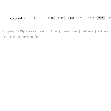
« poprzednie
1
...
2318
2319
2320
2321
2322
2323
2
...
2342
następne »
Copyright © Wyborcza sp. z o.o.
O nas
Staże u nas
Reklama
Polityka 
Ustawienia prywatności