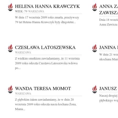
HELENA HANNA KRAWCZYK
ANNA Z
WIEK: 79
WARSZAWA
ZAWISZ
W dniu 17 września 2009 roku zmarła, przeżywszy
Dnia 18 wrześn
79 lat Helena Hanna Krawczyk były długoletni...
Anna Zawisza 
CZESŁAWA LATOSZEWSKA
JANINA
WARSZAWA
W dniu 21 wrze
Z wielkim smutkiem zawiadamiamy, że 11 września
ukochana Mama 
2009 roku odeszła Czesława Latoszewska wdowa
po...
WANDA TERESA MOMOT
JANUSZ
WARSZAWA
Naszej drogie
Z głębokim żalem zawiadamiamy, że w dniu 20
głębokiego wsp
września 2009 roku odeszła nasza kochana Żona,
Mama...