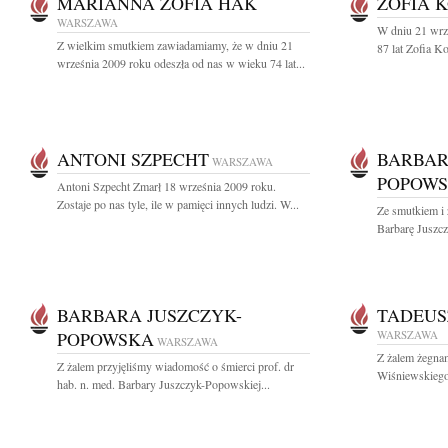
MARIANNA ZOFIA HAK
ZOFIA 
WARSZAWA
W dniu 21 wrz
Z wielkim smutkiem zawiadamiamy, że w dniu 21
87 lat Zofia K
września 2009 roku odeszła od nas w wieku 74 lat...
ANTONI SZPECHT
BARBAR
WARSZAWA
POPOW
Antoni Szpecht Zmarł 18 września 2009 roku.
Zostaje po nas tyle, ile w pamięci innych ludzi. W...
Ze smutkiem i 
Barbarę Juszcz
BARBARA JUSZCZYK-
TADEUS
POPOWSKA
WARSZAWA
WARSZAWA
Z żalem żegnam
Z żalem przyjęliśmy wiadomość o śmierci prof. dr
Wiśniewskiego
hab. n. med. Barbary Juszczyk-Popowskiej...