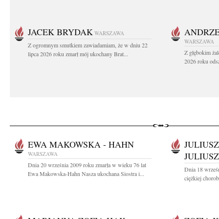
JACEK BRYDAK
ANDRZE
WARSZAWA
WARSZAWA
Z ogromnym smutkiem zawiadamiam, że w dniu 22
Z głębokim żal
lipca 2026 roku zmarł mój ukochany Brat...
2026 roku odsz
EWA MAKOWSKA - HAHN
JULIUSZ
WARSZAWA
JULIUSZ
Dnia 20 września 2009 roku zmarła w wieku 76 lat
Dnia 18 wrześn
Ewa Makowska-Hahn Nasza ukochana Siostra i...
ciężkiej chorob