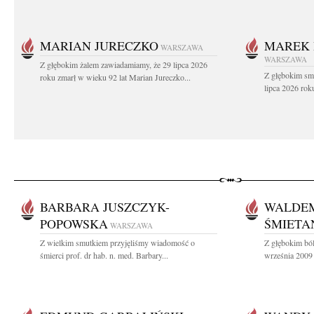
MARIAN JURECZKO
MAREK 
WARSZAWA
WARSZAWA
Z głębokim żalem zawiadamiamy, że 29 lipca 2026
Z głębokim sm
roku zmarł w wieku 92 lat Marian Jureczko...
lipca 2026 rok
BARBARA JUSZCZYK-
WALDE
POPOWSKA
ŚMIETA
WARSZAWA
Z wielkim smutkiem przyjęliśmy wiadomość o
Z głębokim bó
śmierci prof. dr hab. n. med. Barbary...
września 2009 