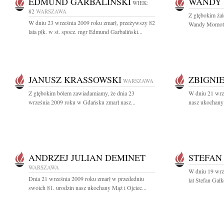
EDMUND GARBALIŃSKI
WANDY
WIEK:
82
WARSZAWA
Z głębokim ża
W dniu 23 września 2009 roku zmarł, przeżywszy 82
Wandy Momot m
lata płk. w st. spocz. mgr Edmund Garbaliński...
JANUSZ KRASSOWSKI
ZBIGNI
WARSZAWA
Z głębokim bólem zawiadamiamy, że dnia 23
W dniu 21 wrz
września 2009 roku w Gdańsku zmarł nasz...
nasz ukochany O
ANDRZEJ JULIAN DEMINET
STEFAN
WARSZAWA
W dniu 19 wrz
Dnia 21 września 2009 roku zmarł w przededniu
lat Stefan Gał
swoich 81. urodzin nasz ukochany Mąż i Ojciec...