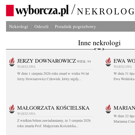
Nekrologi
Odeszli
Poradnik pogrzebowy
Inne nekrologi
JERZY DOWNAROWICZ
EWA WO
WIEK: 94
WARSZAWA
WARSZAWA
W dniu 1 sierpnia 2026 roku zmarł w wieku 94 lat
W dniu 31 lipc
Jerzy Downarowicz Człowiek, który nigdy...
Ewa Wolińska-W
MAŁGORZATA KOŚCIELSKA
MARIAN
WARSZAWA
W dniu 22 lipc
Z wielkim bólem zawiadamiamy, że 3 sierpnia 2026
Marianna Czas
roku zmarła Prof. Małgorzata Kościelska...