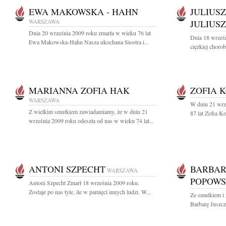
EWA MAKOWSKA - HAHN
JULIUSZ
WARSZAWA
JULIUSZ
Dnia 20 września 2009 roku zmarła w wieku 76 lat
Dnia 18 wrześn
Ewa Makowska-Hahn Nasza ukochana Siostra i...
ciężkiej chorob
MARIANNA ZOFIA HAK
ZOFIA 
WARSZAWA
W dniu 21 wrz
Z wielkim smutkiem zawiadamiamy, że w dniu 21
87 lat Zofia K
września 2009 roku odeszła od nas w wieku 74 lat...
ANTONI SZPECHT
BARBAR
WARSZAWA
POPOW
Antoni Szpecht Zmarł 18 września 2009 roku.
Zostaje po nas tyle, ile w pamięci innych ludzi. W...
Ze smutkiem i 
Barbarę Juszcz