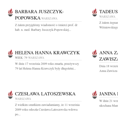
BARBARA JUSZCZYK-
TADEUS
POPOWSKA
WARSZAWA
WARSZAWA
Z żalem żegnam
Z żalem przyjęliśmy wiadomość o śmierci prof. dr
Wiśniewskiego
hab. n. med. Barbary Juszczyk-Popowskiej...
HELENA HANNA KRAWCZYK
ANNA Z
WIEK: 79
WARSZAWA
ZAWISZ
W dniu 17 września 2009 roku zmarła, przeżywszy
Dnia 18 wrześn
79 lat Helena Hanna Krawczyk były długoletni...
Anna Zawisza 
CZESŁAWA LATOSZEWSKA
JANINA
WARSZAWA
W dniu 21 wrze
Z wielkim smutkiem zawiadamiamy, że 11 września
ukochana Mama 
2009 roku odeszła Czesława Latoszewska wdowa
po...