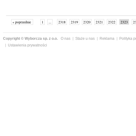
« poprzednie
1
...
2318
2319
2320
2321
2322
2323
2
...
2342
następne »
Copyright © Wyborcza sp. z o.o.
O nas
Staże u nas
Reklama
Polityka 
Ustawienia prywatności