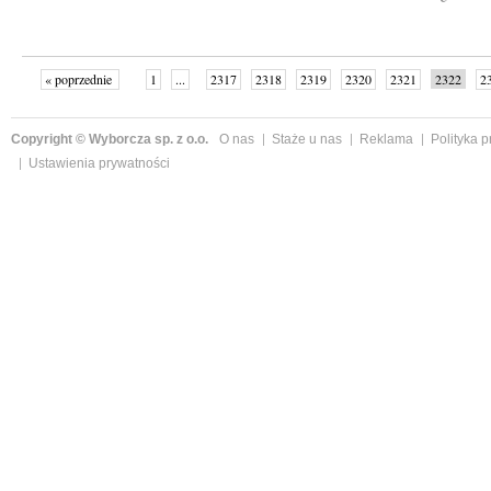
« poprzednie
1
...
2317
2318
2319
2320
2321
2322
2
...
2342
następne »
Copyright © Wyborcza sp. z o.o.
O nas
Staże u nas
Reklama
Polityka 
Ustawienia prywatności