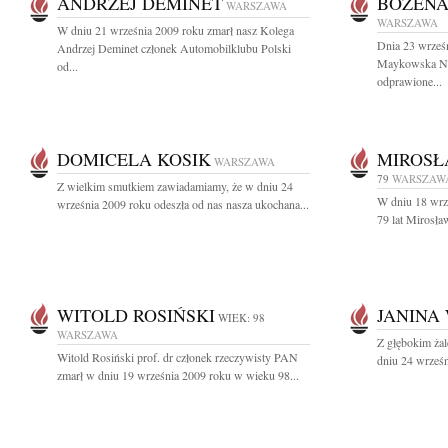
ANDRZEJ DEMINET
BOŻEN
WARSZAWA
WARSZAWA
W dniu 21 września 2009 roku zmarł nasz Kolega
Dnia 23 wrześn
Andrzej Deminet członek Automobilklubu Polski
Maykowska Nab
od...
odprawione...
DOMICELA KOSIK
MIROSŁ
WARSZAWA
79
WARSZAW
Z wielkim smutkiem zawiadamiamy, że w dniu 24
W dniu 18 wrz
września 2009 roku odeszła od nas nasza ukochana...
79 lat Mirosła
WITOLD ROSIŃSKI
JANINA
WIEK: 98
WARSZAWA
Z głębokim ża
Witold Rosiński prof. dr członek rzeczywisty PAN
dniu 24 wrześn
zmarł w dniu 19 września 2009 roku w wieku 98...