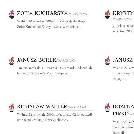
ZOFIA KUCHARSKA
KRYSTY
WARSZAWA
WARSZAWA
W dniu 10 września 2009 roku odeszła do Boga
Z głębokim ża
Zofia Kucharska Emerytowana, wieloletnia...
września 2009 
JANUSZ BOREK
JANUSZ
WARSZAWA
Janusz Borek dnia 19 września 2009 roku odszedł do
W dniu 22 wrz
lepszego świata mój Mąż, najlepszy...
uczestniczyć 
mojego...
RENISŁAW WALTER
BOŻENA
WARSZAWA
PIRKO
W dniu 22 września 2009 roku, wieku 62 lat odszedł
W
od nas po krótkiej i ciężkiej chorobie...
W dniu 23 wrz
ukochana Żon
filologii...