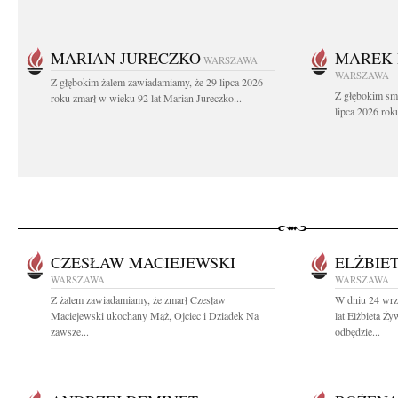
MARIAN JURECZKO
MAREK 
WARSZAWA
WARSZAWA
Z głębokim żalem zawiadamiamy, że 29 lipca 2026
Z głębokim sm
roku zmarł w wieku 92 lat Marian Jureczko...
lipca 2026 rok
CZESŁAW MACIEJEWSKI
ELŻBIE
WARSZAWA
WARSZAWA
Z żalem zawiadamiamy, że zmarł Czesław
W dniu 24 wrz
Maciejewski ukochany Mąż, Ojciec i Dziadek Na
lat Elżbieta Ż
zawsze...
odbędzie...