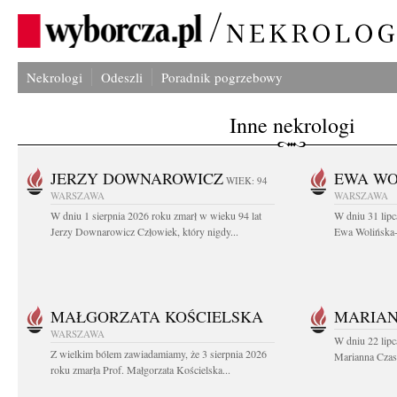
Nekrologi
Odeszli
Poradnik pogrzebowy
Inne nekrologi
JERZY DOWNAROWICZ
EWA WO
WIEK: 94
WARSZAWA
WARSZAWA
W dniu 1 sierpnia 2026 roku zmarł w wieku 94 lat
W dniu 31 lipc
Jerzy Downarowicz Człowiek, który nigdy...
Ewa Wolińska-W
MAŁGORZATA KOŚCIELSKA
MARIAN
WARSZAWA
W dniu 22 lipc
Z wielkim bólem zawiadamiamy, że 3 sierpnia 2026
Marianna Czas
roku zmarła Prof. Małgorzata Kościelska...