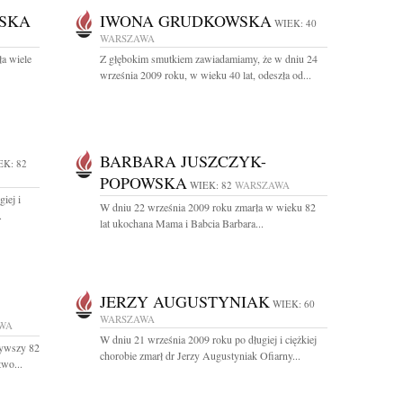
SKA
IWONA GRUDKOWSKA
WIEK: 40
WARSZAWA
ła wiele
Z głębokim smutkiem zawiadamiamy, że w dniu 24
września 2009 roku, w wieku 40 lat, odeszła od...
BARBARA JUSZCZYK-
EK: 82
POPOWSKA
WIEK: 82
WARSZAWA
iej i
W dniu 22 września 2009 roku zmarła w wieku 82
.
lat ukochana Mama i Babcia Barbara...
JERZY AUGUSTYNIAK
WIEK: 60
WARSZAWA
WA
W dniu 21 września 2009 roku po długiej i ciężkiej
żywszy 82
chorobie zmarł dr Jerzy Augustyniak Ofiarny...
two...