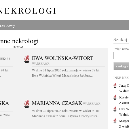
grzebowy
Inne nekrologi
Szukaj
Imię i naz
EWA WOLIŃSKA-WITORT
IEK: 94
WARSZAWA
94 lat
W dniu 31 lipca 2026 roku zmarła w wieku 78 lat
.
Ewa Wolińska-Witort Msza święta żałobna...
INNE NE
Jerzy 
W dniu
Krysty
SKA
MARIANNA CZASAK
Z żalem
WARSZAWA
Ewa Wo
W dniu 22 lipca 2026 roku zmarła w wieku 90 lat
W dniu
ia 2026
Marianna Czasak z domu Krysiak Uroczystości...
Małgor
Z wiel