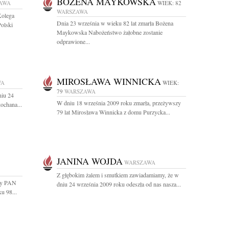
BOŻENA MAYKOWSKA
AWA
WIEK: 82
WARSZAWA
Kolega
Dnia 23 września w wieku 82 lat zmarła Bożena
olski
Maykowska Nabożeństwo żałobne zostanie
odprawione...
MIROSŁAWA WINNICKA
WA
WIEK:
79
WARSZAWA
niu 24
W dniu 18 września 2009 roku zmarła, przeżywszy
ochana...
79 lat Mirosława Winnicka z domu Purzycka...
JANINA WOJDA
WARSZAWA
Z głębokim żalem i smutkiem zawiadamiamy, że w
sty PAN
dniu 24 września 2009 roku odeszła od nas nasza...
u 98...