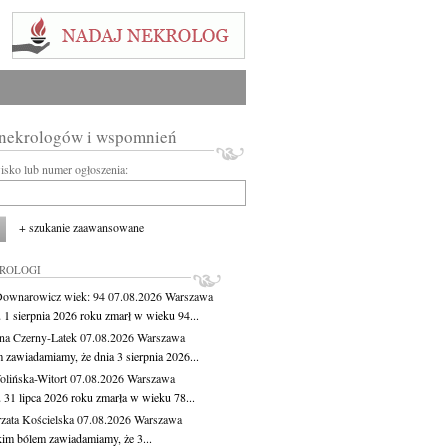
 nekrologów i wspomnień
wisko lub numer ogłoszenia:
+ szukanie zaawansowane
KROLOGI
Downarowicz
wiek: 94
07.08.2026
Warszawa
 1 sierpnia 2026 roku zmarł w wieku 94...
na Czerny-Latek
07.08.2026
Warszawa
 zawiadamiamy, że dnia 3 sierpnia 2026...
lińska-Witort
07.08.2026
Warszawa
 31 lipca 2026 roku zmarła w wieku 78...
zata Kościelska
07.08.2026
Warszawa
kim bólem zawiadamiamy, że 3...