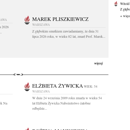
Witold
Z głęb
+ więc
MAREK PLISZKIEWICZ
ZAWA
WARSZAWA
a 2026
Z głębokim smutkiem zawiadamiamy, że dnia 31
..
lipca 2026 roku, w wieku 82 lat, zmarł Prof. Marek...
więcej
ELŻBIETA ŻYWICKA
WIEK: 54
WARSZAWA
W dniu 24 września 2009 roku zmarła w wieku 54
ek Na
lat Elżbieta Żywicka Nabożeństwo żałobne
odbędzie...