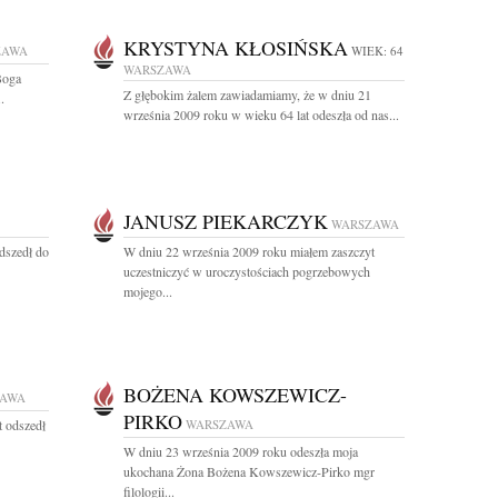
KRYSTYNA KŁOSIŃSKA
ZAWA
WIEK: 64
WARSZAWA
Boga
Z głębokim żalem zawiadamiamy, że w dniu 21
.
września 2009 roku w wieku 64 lat odeszła od nas...
JANUSZ PIEKARCZYK
WARSZAWA
dszedł do
W dniu 22 września 2009 roku miałem zaszczyt
uczestniczyć w uroczystościach pogrzebowych
mojego...
BOŻENA KOWSZEWICZ-
ZAWA
PIRKO
t odszedł
WARSZAWA
W dniu 23 września 2009 roku odeszła moja
ukochana Żona Bożena Kowszewicz-Pirko mgr
filologii...