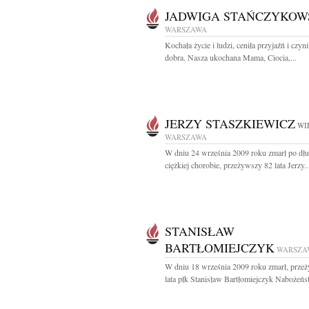
JADWIGA STAŃCZYKOW
WARSZAWA
Kochała życie i ludzi, ceniła przyjaźń i czyni
dobra. Nasza ukochana Mama, Ciocia,...
JERZY STASZKIEWICZ
WI
WARSZAWA
W dniu 24 września 2009 roku zmarł po dług
ciężkiej chorobie, przeżywszy 82 lata Jerzy..
STANISŁAW
BARTŁOMIEJCZYK
WARSZA
W dniu 18 września 2009 roku zmarł, prze
lata płk Stanisław Bartłomiejczyk Nabożeńs