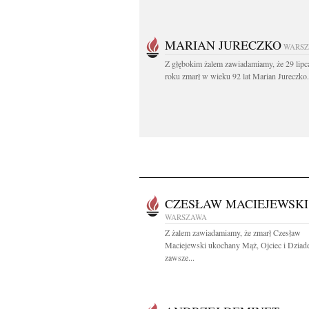
MARIAN JURECZKO
WARS
Z głębokim żalem zawiadamiamy, że 29 lipc
roku zmarł w wieku 92 lat Marian Jureczko.
CZESŁAW MACIEJEWSKI
WARSZAWA
Z żalem zawiadamiamy, że zmarł Czesław
Maciejewski ukochany Mąż, Ojciec i Dziad
zawsze...