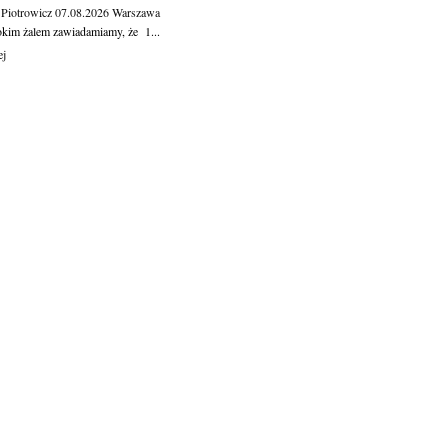
 Piotrowicz
07.08.2026
Warszawa
okim żalem zawiadamiamy, że 1...
ej