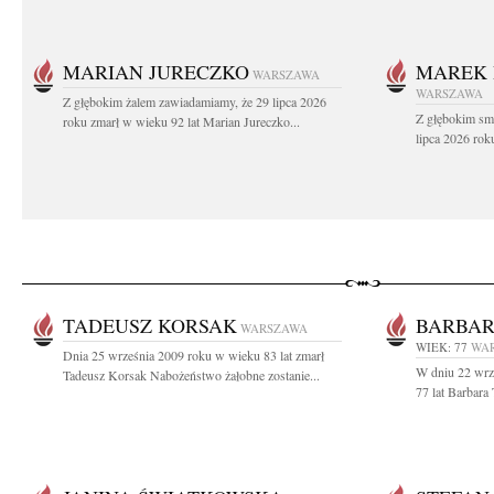
MARIAN JURECZKO
MAREK 
WARSZAWA
WARSZAWA
Z głębokim żalem zawiadamiamy, że 29 lipca 2026
Z głębokim sm
roku zmarł w wieku 92 lat Marian Jureczko...
lipca 2026 rok
TADEUSZ KORSAK
BARBAR
WARSZAWA
WIEK: 77
WA
Dnia 25 września 2009 roku w wieku 83 lat zmarł
W dniu 22 wrz
Tadeusz Korsak Nabożeństwo żałobne zostanie...
77 lat Barbara