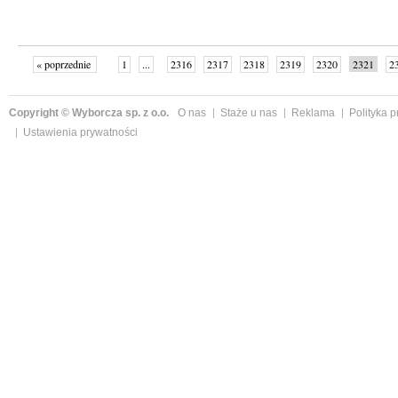
« poprzednie
1
...
2316
2317
2318
2319
2320
2321
2
...
2342
następne »
Copyright © Wyborcza sp. z o.o.
O nas
Staże u nas
Reklama
Polityka 
Ustawienia prywatności