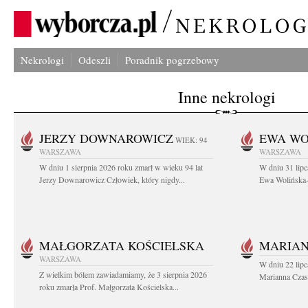
Nekrologi
Odeszli
Poradnik pogrzebowy
Inne nekrologi
JERZY DOWNAROWICZ
EWA WO
WIEK: 94
WARSZAWA
WARSZAWA
W dniu 1 sierpnia 2026 roku zmarł w wieku 94 lat
W dniu 31 lipc
Jerzy Downarowicz Człowiek, który nigdy...
Ewa Wolińska-W
MAŁGORZATA KOŚCIELSKA
MARIAN
WARSZAWA
W dniu 22 lipc
Z wielkim bólem zawiadamiamy, że 3 sierpnia 2026
Marianna Czas
roku zmarła Prof. Małgorzata Kościelska...