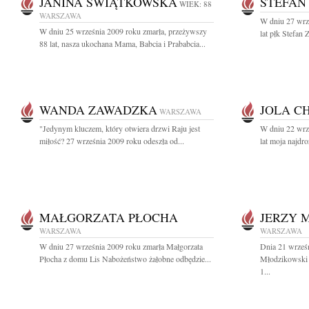
JANINA ŚWIĄTKOWSKA
STEFAN
WIEK: 88
WARSZAWA
W dniu 27 wrz
W dniu 25 września 2009 roku zmarła, przeżywszy
lat płk Stefan
88 lat, nasza ukochana Mama, Babcia i Prababcia...
WANDA ZAWADZKA
JOLA C
WARSZAWA
"Jedynym kluczem, który otwiera drzwi Raju jest
W dniu 22 wrz
miłość? 27 września 2009 roku odeszła od...
lat moja najdro
MAŁGORZATA PŁOCHA
JERZY 
WARSZAWA
WARSZAWA
W dniu 27 września 2009 roku zmarła Małgorzata
Dnia 21 wrześn
Płocha z domu Lis Nabożeństwo żałobne odbędzie...
Młodzikowski 
1...