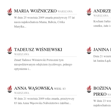
MARIA WOŹNICZKO
ANDRZE
WARSZAWA
WARSZAWA
W dniu 25 września 2009 zmarła przeżywszy 57 lat
Kochani Jarku
nasza najukochańsza Mama, Babcia, Córka
smutku, żalu i 
Marylka...
TADEUSZ WIŚNIEWSKI
JANINA
WARSZAWA
Dnia 21 wrześ
Zmarł Tadeusz Wiśniewski Poruszeni tym
lat Janina Łąc
niespodziewanym odejściem życzliwego, pełnego
optymizmu i...
ANNA WĄSOWSKA
BOŻENA
WIEK: 83
WARSZAWA
PIRKO
W
W dniu 21 września 2009 roku zmarła, przeżywszy
W dniu 23 wrze
83 lata Anna Wąsowska Nabożeństwo żałobne...
najukochańsza