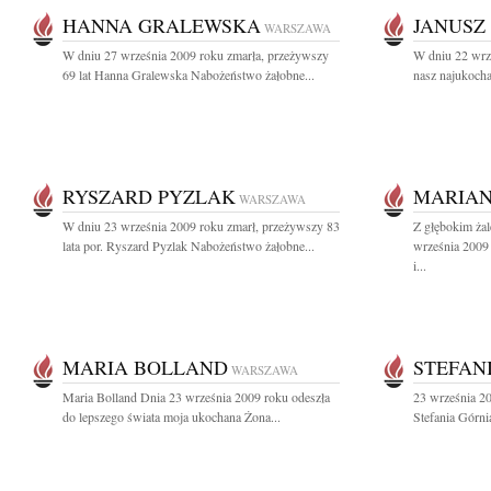
HANNA GRALEWSKA
JANUSZ
WARSZAWA
W dniu 27 września 2009 roku zmarła, przeżywszy
W dniu 22 wrz
69 lat Hanna Gralewska Nabożeństwo żałobne...
nasz najukocha
RYSZARD PYZLAK
MARIAN
WARSZAWA
W dniu 23 września 2009 roku zmarł, przeżywszy 83
Z głębokim ża
lata por. Ryszard Pyzlak Nabożeństwo żałobne...
września 2009
i...
MARIA BOLLAND
STEFAN
WARSZAWA
Maria Bolland Dnia 23 września 2009 roku odeszła
23 września 20
do lepszego świata moja ukochana Żona...
Stefania Górni