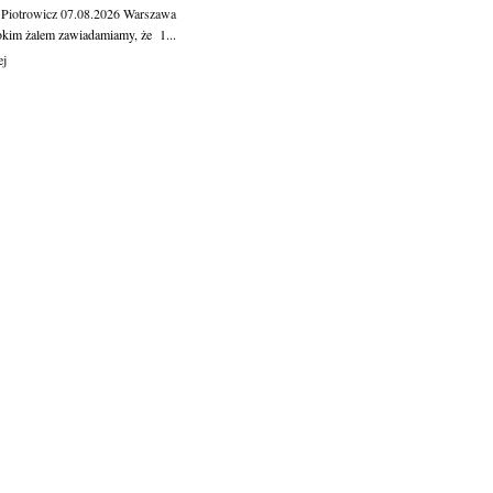
 Piotrowicz
07.08.2026
Warszawa
okim żalem zawiadamiamy, że 1...
ej