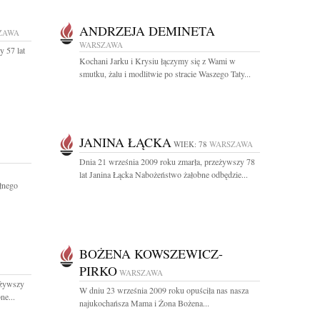
ANDRZEJA DEMINETA
ZAWA
WARSZAWA
 57 lat
Kochani Jarku i Krysiu łączymy się z Wami w
smutku, żalu i modlitwie po stracie Waszego Taty...
JANINA ŁĄCKA
WIEK: 78
WARSZAWA
Dnia 21 września 2009 roku zmarła, przeżywszy 78
lat Janina Łącka Nabożeństwo żałobne odbędzie...
łnego
BOŻENA KOWSZEWICZ-
PIRKO
WARSZAWA
eżywszy
W dniu 23 września 2009 roku opuściła nas nasza
ne...
najukochańsza Mama i Żona Bożena...