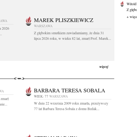
Witold
Z głęb
+ więc
MAREK PLISZKIEWICZ
ZAWA
WARSZAWA
a 2026
Z głębokim smutkiem zawiadamiamy, że dnia 31
..
lipca 2026 roku, w wieku 82 lat, zmarł Prof. Marek...
więcej
BARBARA TERESA SOBALA
WA
WIEK: 77
WARSZAWA
 zmarł
W dniu 22 września 2009 roku zmarła, przeżywszy
ie...
77 lat Barbara Teresa Sobala z domu Bzdak...