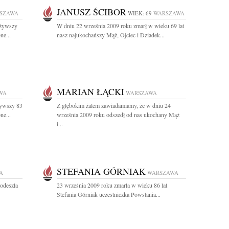
JANUSZ ŚCIBOR
SZAWA
WIEK: 69
WARSZAWA
eżywszy
W dniu 22 września 2009 roku zmarł w wieku 69 lat
ne...
nasz najukochańszy Mąż, Ojciec i Dziadek...
MARIAN ŁĄCKI
WA
WARSZAWA
żywszy 83
Z głębokim żalem zawiadamiamy, że w dniu 24
ne...
września 2009 roku odszedł od nas ukochany Mąż
i...
STEFANIA GÓRNIAK
A
WARSZAWA
odeszła
23 września 2009 roku zmarła w wieku 86 lat
Stefania Górniak uczestniczka Powstania...