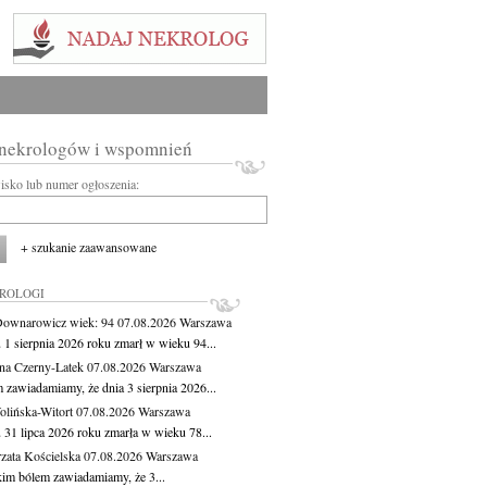
 nekrologów i wspomnień
wisko lub numer ogłoszenia:
+ szukanie zaawansowane
KROLOGI
Downarowicz
wiek: 94
07.08.2026
Warszawa
 1 sierpnia 2026 roku zmarł w wieku 94...
na Czerny-Latek
07.08.2026
Warszawa
 zawiadamiamy, że dnia 3 sierpnia 2026...
lińska-Witort
07.08.2026
Warszawa
 31 lipca 2026 roku zmarła w wieku 78...
zata Kościelska
07.08.2026
Warszawa
kim bólem zawiadamiamy, że 3...