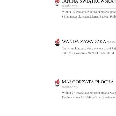
JANINA ŚWIĄTKOWSKA
W
WARSZAWA
W dniu 25 września 2009 roku zmarła, prz
88 lat, nasza ukochana Mama, Babcia i Praba
WANDA ZAWADZKA
WARS
"Jedynym kluczem, który otwiera drzwi Raju
miłość? 27 września 2009 roku odeszła od..
MAŁGORZATA PŁOCHA
WARSZAWA
W dniu 27 września 2009 roku zmarła Małg
Płocha z domu Lis Nabożeństwo żałobne odb