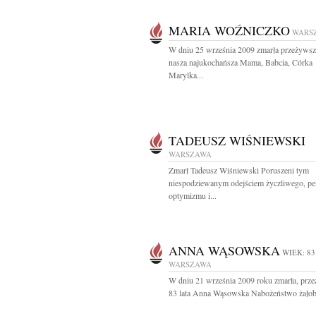
MARIA WOŹNICZKO
WARS
W dniu 25 września 2009 zmarła przeżywszy
nasza najukochańsza Mama, Babcia, Córka
Marylka...
TADEUSZ WIŚNIEWSKI
WARSZAWA
Zmarł Tadeusz Wiśniewski Poruszeni tym
niespodziewanym odejściem życzliwego, pe
optymizmu i...
ANNA WĄSOWSKA
WIEK: 83
WARSZAWA
W dniu 21 września 2009 roku zmarła, prz
83 lata Anna Wąsowska Nabożeństwo żałob