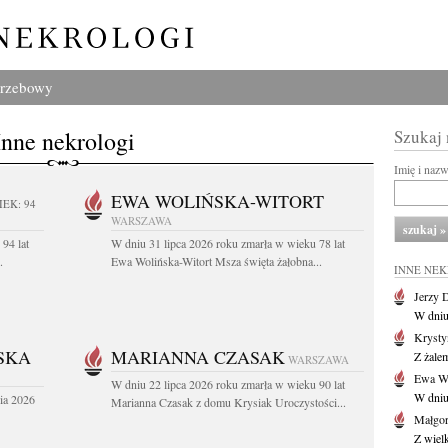
grzebowy
Inne nekrologi
Szukaj
Imię i naz
EWA WOLIŃSKA-WITORT
IEK: 94
WARSZAWA
94 lat
W dniu 31 lipca 2026 roku zmarła w wieku 78 lat
.
Ewa Wolińska-Witort Msza święta żałobna...
INNE NE
Jerzy 
W dniu
Krysty
SKA
MARIANNA CZASAK
Z żalem
WARSZAWA
Ewa Wo
W dniu 22 lipca 2026 roku zmarła w wieku 90 lat
W dniu
ia 2026
Marianna Czasak z domu Krysiak Uroczystości...
Małgor
Z wiel