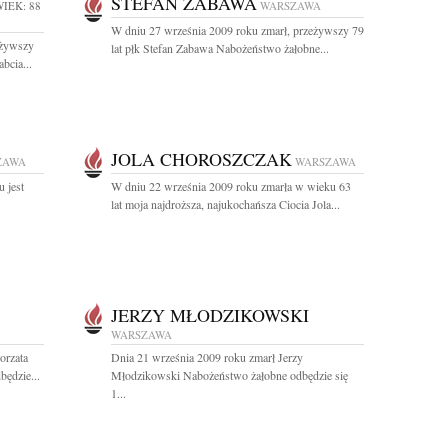
STEFAN ZABAWA
IEK: 88
WARSZAWA
W dniu 27 września 2009 roku zmarł, przeżywszy 79
eżywszy
lat płk Stefan Zabawa Nabożeństwo żałobne...
bcia...
JOLA CHOROSZCZAK
ZAWA
WARSZAWA
 jest
W dniu 22 września 2009 roku zmarła w wieku 63
.
lat moja najdroższa, najukochańsza Ciocia Jola...
JERZY MŁODZIKOWSKI
WARSZAWA
orzata
Dnia 21 września 2009 roku zmarł Jerzy
ędzie...
Młodzikowski Nabożeństwo żałobne odbędzie się
1...