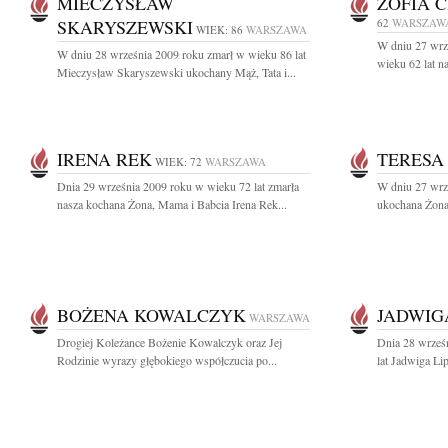
MIECZYSŁAW
ZOFIA 
SKARYSZEWSKI
62
WARSZAW
WIEK: 86
WARSZAWA
W dniu 27 wrz
W dniu 28 września 2009 roku zmarł w wieku 86 lat
wieku 62 lat n
Mieczysław Skaryszewski ukochany Mąż, Tata i...
IRENA REK
TERESA
WIEK: 72
WARSZAWA
Dnia 29 września 2009 roku w wieku 72 lat zmarła
W dniu 27 wrze
nasza kochana Żona, Mama i Babcia Irena Rek...
ukochana Żona
BOŻENA KOWALCZYK
JADWIG
WARSZAWA
Drogiej Koleżance Bożenie Kowalczyk oraz Jej
Dnia 28 wrześ
Rodzinie wyrazy głębokiego współczucia po...
lat Jadwiga Li