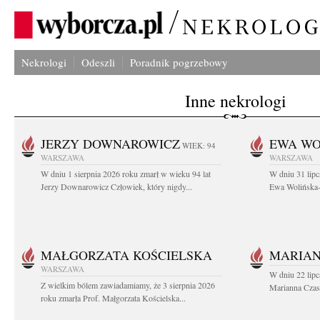
Nekrologi
Odeszli
Poradnik pogrzebowy
Inne nekrologi
JERZY DOWNAROWICZ
EWA WO
WIEK: 94
WARSZAWA
WARSZAWA
W dniu 1 sierpnia 2026 roku zmarł w wieku 94 lat
W dniu 31 lipc
Jerzy Downarowicz Człowiek, który nigdy...
Ewa Wolińska-W
MAŁGORZATA KOŚCIELSKA
MARIAN
WARSZAWA
W dniu 22 lipc
Z wielkim bólem zawiadamiamy, że 3 sierpnia 2026
Marianna Czas
roku zmarła Prof. Małgorzata Kościelska...