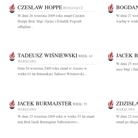
CZESŁAW HOPPE
BOGDAN
BYDGOSZCZ
W dniu 26 września 2009 roku zmarł Czesław
W dniu 27 wrz
Hoppe Brat, Mąż, Ojciec i Dziadek Pogrzeb
wachtę w wieku 
odbędzie...
TADEUSZ WIŚNIEWSKI
JACEK 
WIEK: 63
WARSZAWA
W dniu 25 wrz
Dnia 20 września 2009 roku zmarł w Arezzo w
nasz Mąż i Tat
wieku 63 lat dziennikarz Tadeusz Wiśniewski...
JACEK BURMAJSTER
ZDZISŁ
WIEK: 55
WARSZAWA
WARSZAWA
W dniu 25 września 2009 roku w wieku 55 lat zmarł
W dniu 22 wrze
mój Brat Jacek Burmajster Nabożeństwo...
zmarł po długie