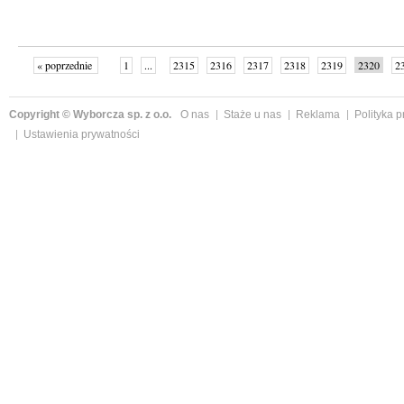
« poprzednie
1
...
2315
2316
2317
2318
2319
2320
2
...
2342
następne »
Copyright © Wyborcza sp. z o.o.
O nas
Staże u nas
Reklama
Polityka 
Ustawienia prywatności