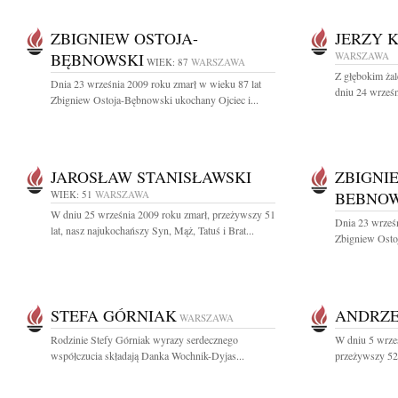
ZBIGNIEW OSTOJA-
JERZY 
BĘBNOWSKI
WARSZAWA
WIEK: 87
WARSZAWA
Z głębokim ża
Dnia 23 września 2009 roku zmarł w wieku 87 lat
dniu 24 wrześn
Zbigniew Ostoja-Bębnowski ukochany Ojciec i...
JAROSŁAW STANISŁAWSKI
ZBIGNI
WIEK: 51
WARSZAWA
BEBNOW
W dniu 25 września 2009 roku zmarł, przeżywszy 51
Dnia 23 wrześn
lat, nasz najukochańszy Syn, Mąż, Tatuś i Brat...
Zbigniew Osto
STEFA GÓRNIAK
ANDRZE
WARSZAWA
Rodzinie Stefy Górniak wyrazy serdecznego
W dniu 5 wrze
współczucia składają Danka Wochnik-Dyjas...
przeżywszy 52