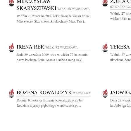
MIECZYSŁAW
ZOFIA 
SKARYSZEWSKI
62
WARSZAW
WIEK: 86
WARSZAWA
W dniu 27 wrz
W dniu 28 września 2009 roku zmarł w wieku 86 lat
wieku 62 lat n
Mieczysław Skaryszewski ukochany Mąż, Tata i...
IRENA REK
TERESA
WIEK: 72
WARSZAWA
Dnia 29 września 2009 roku w wieku 72 lat zmarła
W dniu 27 wrze
nasza kochana Żona, Mama i Babcia Irena Rek...
ukochana Żona
BOŻENA KOWALCZYK
JADWIG
WARSZAWA
Drogiej Koleżance Bożenie Kowalczyk oraz Jej
Dnia 28 wrześ
Rodzinie wyrazy głębokiego współczucia po...
lat Jadwiga Li