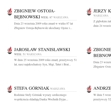
ZBIGNIEW OSTOJA-
JERZY 
BĘBNOWSKI
WARSZAWA
WIEK: 87
WARSZAWA
Z głębokim ża
Dnia 23 września 2009 roku zmarł w wieku 87 lat
dniu 24 wrześn
Zbigniew Ostoja-Bębnowski ukochany Ojciec i...
JAROSŁAW STANISŁAWSKI
ZBIGNI
WIEK: 51
WARSZAWA
BEBNOW
W dniu 25 września 2009 roku zmarł, przeżywszy 51
Dnia 23 wrześn
lat, nasz najukochańszy Syn, Mąż, Tatuś i Brat...
Zbigniew Osto
STEFA GÓRNIAK
ANDRZE
WARSZAWA
Rodzinie Stefy Górniak wyrazy serdecznego
W dniu 5 wrze
współczucia składają Danka Wochnik-Dyjas...
przeżywszy 52