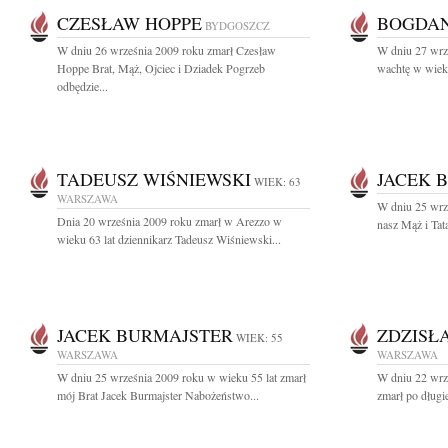
CZESŁAW HOPPE
BOGDAN
BYDGOSZCZ
W dniu 26 września 2009 roku zmarł Czesław
W dniu 27 wrz
Hoppe Brat, Mąż, Ojciec i Dziadek Pogrzeb
wachtę w wieku 
odbędzie...
TADEUSZ WIŚNIEWSKI
JACEK 
WIEK: 63
WARSZAWA
W dniu 25 wrz
Dnia 20 września 2009 roku zmarł w Arezzo w
nasz Mąż i Tat
wieku 63 lat dziennikarz Tadeusz Wiśniewski...
JACEK BURMAJSTER
ZDZISŁ
WIEK: 55
WARSZAWA
WARSZAWA
W dniu 25 września 2009 roku w wieku 55 lat zmarł
W dniu 22 wrze
mój Brat Jacek Burmajster Nabożeństwo...
zmarł po długie