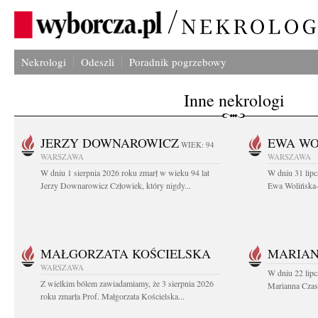
Nekrologi
Odeszli
Poradnik pogrzebowy
Inne nekrologi
JERZY DOWNAROWICZ
EWA WO
WIEK: 94
WARSZAWA
WARSZAWA
W dniu 1 sierpnia 2026 roku zmarł w wieku 94 lat
W dniu 31 lipc
Jerzy Downarowicz Człowiek, który nigdy...
Ewa Wolińska-W
MAŁGORZATA KOŚCIELSKA
MARIAN
WARSZAWA
W dniu 22 lipc
Z wielkim bólem zawiadamiamy, że 3 sierpnia 2026
Marianna Czas
roku zmarła Prof. Małgorzata Kościelska...