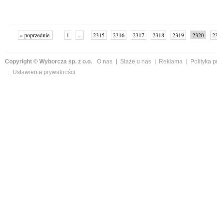
« poprzednie
1
...
2315
2316
2317
2318
2319
2320
2
...
2342
następne »
Copyright © Wyborcza sp. z o.o.
O nas
Staże u nas
Reklama
Polityka 
Ustawienia prywatności