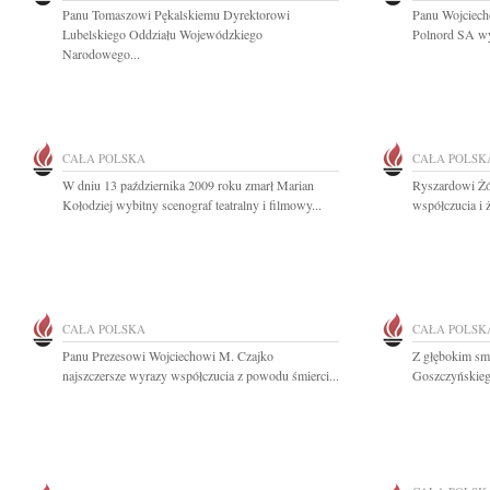
Panu Tomaszowi Pękalskiemu Dyrektorowi
Panu Wojciech
Lubelskiego Oddziału Wojewódzkiego
Polnord SA wyr
Narodowego...
CAŁA POLSKA
CAŁA POLSK
W dniu 13 października 2009 roku zmarł Marian
Ryszardowi Żó
Kołodziej wybitny scenograf teatralny i filmowy...
współczucia i 
CAŁA POLSKA
CAŁA POLSK
Panu Prezesowi Wojciechowi M. Czajko
Z głębokim sm
najszczersze wyrazy współczucia z powodu śmierci...
Goszczyńskiego