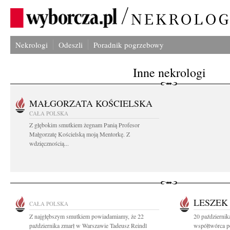
Nekrologi
Odeszli
Poradnik pogrzebowy
Inne nekrologi
MAŁGORZATA KOŚCIELSKA
CAŁA POLSKA
Z głębokim smutkiem żegnam Panią Profesor
Małgorzatę Kościelską moją Mentorkę. Z
wdzięcznością...
LESZEK
CAŁA POLSKA
Z najgłębszym smutkiem powiadamiamy, że 22
20 październi
października zmarł w Warszawie Tadeusz Reindl
współtwórca po