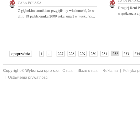
CAŁA POLSK
CAŁA POLSKA
Drogiej Reni P
Z głębokim smutkiem przyjęliśmy wiadomość, że w
współczucia z 
dniu 18 października 2009 roku zmarł w wieku 85...
« poprzednie
1
...
227
228
229
230
231
232
233
234
następne »
Copyright © Wyborcza sp. z o.o.
O nas
Staże u nas
Reklama
Polityka 
Ustawienia prywatności