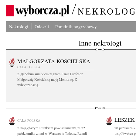
Nekrologi
Odeszli
Poradnik pogrzebowy
Inne nekrologi
MAŁGORZATA KOŚCIELSKA
CAŁA POLSKA
Z głębokim smutkiem żegnam Panią Profesor
Małgorzatę Kościelską moją Mentorkę. Z
wdzięcznością...
LESZEK
CAŁA POLSKA
Z najgłębszym smutkiem powiadamiamy, że 22
20 październi
października zmarł w Warszawie Tadeusz Reindl
współtwórca po