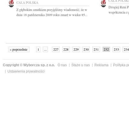
CAŁA POLSK
CAŁA POLSKA
Drogiej Reni P
Z głębokim smutkiem przyjęliśmy wiadomość, że w
współczucia z 
dniu 18 października 2009 roku zmarł w wieku 85...
« poprzednie
1
...
227
228
229
230
231
232
233
234
następne »
Copyright © Wyborcza sp. z o.o.
O nas
Staże u nas
Reklama
Polityka 
Ustawienia prywatności