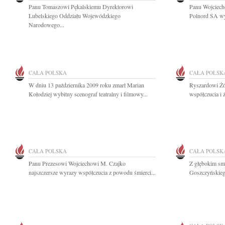
Panu Tomaszowi Pękalskiemu Dyrektorowi
Panu Wojciech
Lubelskiego Oddziału Wojewódzkiego
Polnord SA wyr
Narodowego...
CAŁA POLSKA
CAŁA POLSK
W dniu 13 października 2009 roku zmarł Marian
Ryszardowi Żó
Kołodziej wybitny scenograf teatralny i filmowy...
współczucia i 
CAŁA POLSKA
CAŁA POLSK
Panu Prezesowi Wojciechowi M. Czajko
Z głębokim sm
najszczersze wyrazy współczucia z powodu śmierci...
Goszczyńskiego