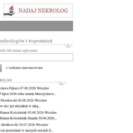
 nekrologów i wspomnień
wisko lub numer ogłoszenia:
+ szukanie zaawansowane
KROLOGI
sława Pękacz
07.08.2026
Wrocław
5 lipca 2026 roku zmarła Mieczysława...
t Mordawski
06.08.2026
Wrocław
 nic: już uleciałem w taką...
 Hanna Kościelniak
05.08.2026
Wrocław
 Hanna Kościelniak Zmarła 30.06.2026...
 Brutkowski
30.07.2026
Wrocław
sze pozostanie w naszych sercach Z...