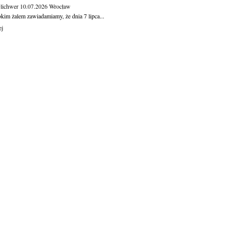
Olichwer
10.07.2026
Wrocław
kim żalem zawiadamiamy, że dnia 7 lipca...
ej