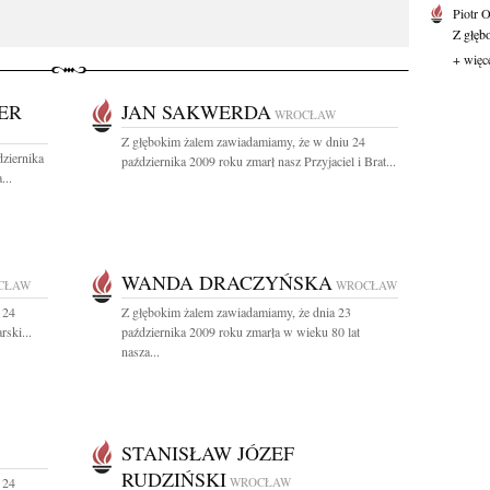
Piotr 
Z głębo
+ więc
ER
JAN SAKWERDA
WROCŁAW
Z głębokim żalem zawiadamiamy, że w dniu 24
ziernika
października 2009 roku zmarł nasz Przyjaciel i Brat...
...
WANDA DRACZYŃSKA
CŁAW
WROCŁAW
 24
Z głębokim żalem zawiadamiamy, że dnia 23
ski...
października 2009 roku zmarła w wieku 80 lat
nasza...
STANISŁAW JÓZEF
RUDZIŃSKI
 24
WROCŁAW