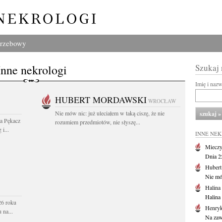
grzebowy
Inne nekrologi
Szukaj
Imię i naz
HUBERT MORDAWSKI
WROCŁAW
Nie mów nic: już uleciałem w taką ciszę, że nie
wa Pękacz
rozumiem przedmiotów, nie słyszę...
i...
INNE NE
Mieczy
Dnia 2
Huber
Nie mów
Halina
Halina
26 roku
Henryk
 na...
Na zaw