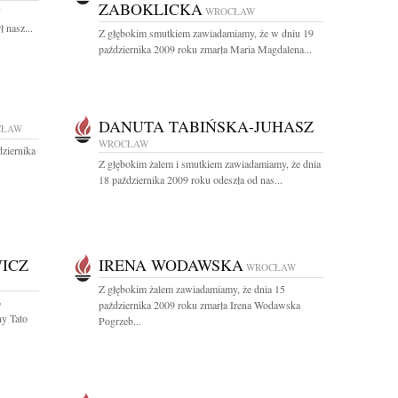
ZABOKLICKA
7
WROCŁAW
 nasz...
Z głębokim smutkiem zawiadamiamy, że w dniu 19
października 2009 roku zmarła Maria Magdalena...
DANUTA TABIŃSKA-JUHASZ
CŁAW
WROCŁAW
ziernika
Z głębokim żalem i smutkiem zawiadamiamy, że dnia
.
18 października 2009 roku odeszła od nas...
WICZ
IRENA WODAWSKA
WROCŁAW
Z głębokim żalem zawiadamiamy, że dnia 15
6
października 2009 roku zmarła Irena Wodawska
ny Tato
Pogrzeb...