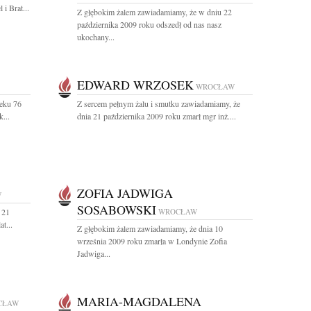
 i Brat...
Z głębokim żalem zawiadamiamy, że w dniu 22
października 2009 roku odszedł od nas nasz
ukochany...
EDWARD WRZOSEK
WROCŁAW
ieku 76
Z sercem pełnym żalu i smutku zawiadamiamy, że
k...
dnia 21 października 2009 roku zmarł mgr inż....
ZOFIA JADWIGA
W
SOSABOWSKI
 21
WROCŁAW
t...
Z głębokim żalem zawiadamiamy, że dnia 10
września 2009 roku zmarła w Londynie Zofia
Jadwiga...
MARIA-MAGDALENA
CŁAW