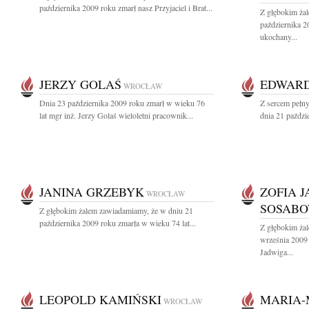
października 2009 roku zmarł nasz Przyjaciel i Brat...
Z głębokim ża
października 2
ukochany...
JERZY GOLAŚ
EDWAR
WROCŁAW
Dnia 23 października 2009 roku zmarł w wieku 76
Z sercem pełn
lat mgr inż. Jerzy Golaś wieloletni pracownik...
dnia 21 paździ
JANINA GRZEBYK
ZOFIA 
WROCŁAW
SOSABO
Z głębokim żalem zawiadamiamy, że w dniu 21
października 2009 roku zmarła w wieku 74 lat...
Z głębokim ża
września 2009
Jadwiga...
LEOPOLD KAMIŃSKI
MARIA
WROCŁAW