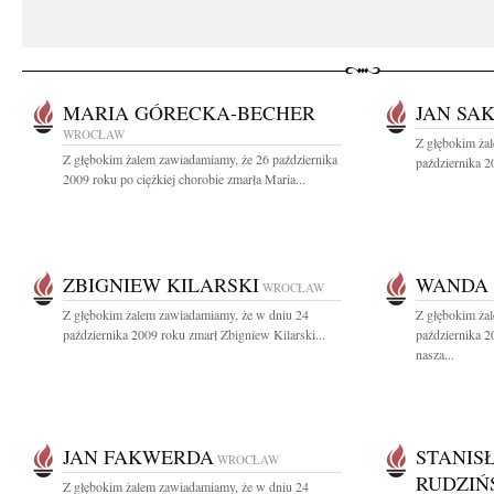
MARIA GÓRECKA-BECHER
JAN SA
WROCŁAW
Z głębokim ża
Z głębokim żalem zawiadamiamy, że 26 października
października 20
2009 roku po ciężkiej chorobie zmarła Maria...
ZBIGNIEW KILARSKI
WANDA
WROCŁAW
Z głębokim żalem zawiadamiamy, że w dniu 24
Z głębokim ża
października 2009 roku zmarł Zbigniew Kilarski...
października 2
nasza...
JAN FAKWERDA
STANIS
WROCŁAW
RUDZIŃ
Z głębokim żalem zawiadamiamy, że w dniu 24