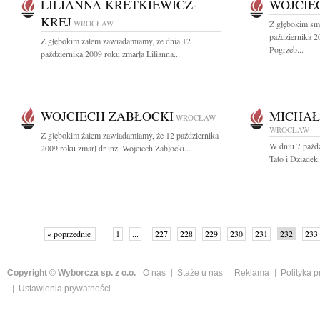
LILIANNA KRETKIEWICZ-
WOJCIE
KREJ
WROCŁAW
Z głębokim sm
października 2
Z głębokim żalem zawiadamiamy, że dnia 12
Pogrzeb...
października 2009 roku zmarła Lilianna...
WOJCIECH ZABŁOCKI
MICHAŁ
WROCŁAW
WROCŁAW
Z głębokim żalem zawiadamiamy, że 12 października
W dniu 7 paźdz
2009 roku zmarł dr inż. Wojciech Zabłocki...
Tato i Dziadek 
« poprzednie
1
...
227
228
229
230
231
232
233
Copyright © Wyborcza sp. z o.o.
O nas
Staże u nas
Reklama
Polityka 
Ustawienia prywatności