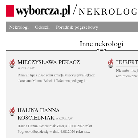
Nekrologi
Odeszli
Poradnik pogrzebowy
Inne nekrologi
MIECZYSŁAWA PĘKACZ
HUBERT
WROCŁAW
Nie mów nic: ju
Dnia 25 lipca 2026 roku zmarła Mieczysława Pękacz
rozumiem przed
ukochana Mama, Babcia i Teściowa pedagog i...
HALINA HANNA
KOŚCIELNIAK
WROCŁAW
Halina Hanna Kościelniak Zmarła 30.06.2026 roku
Pogrzeb odbędzie się w dniu 4.08.2026 roku na...