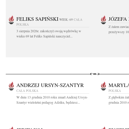
FELIKS SAPIŃSKI
JÓZEFA
WIEK: 69
CAŁA
POLSKA
Z żalem zawiad
3 sierpnia 2026r. zakończył swoją wędrówkę w
przeżywszy 104
wieku 69 lat Feliks Sapiński nauczyciel...
ANDRZEJ URSYN-SZANTYR
MARYL
CAŁA POLSKA
POLSKA
W dniu 13 grudnia 2010 roku zmarł Andrzej Ursyn-
Z głębokim ża
Szantyr wieloletni pedagog Adziku, będziesz...
grudnia 2010 r