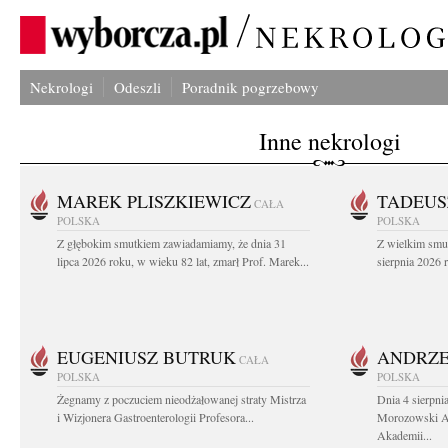
Nekrologi
Odeszli
Poradnik pogrzebowy
Inne nekrologi
MAREK PLISZKIEWICZ
TADEUS
CAŁA
POLSKA
POLSKA
Z głębokim smutkiem zawiadamiamy, że dnia 31
Z wielkim smu
lipca 2026 roku, w wieku 82 lat, zmarł Prof. Marek...
sierpnia 2026 r
EUGENIUSZ BUTRUK
ANDRZE
CAŁA
POLSKA
POLSKA
Żegnamy z poczuciem nieodżałowanej straty Mistrza
Dnia 4 sierpni
i Wizjonera Gastroenterologii Profesora...
Morozowski Ab
Akademii...