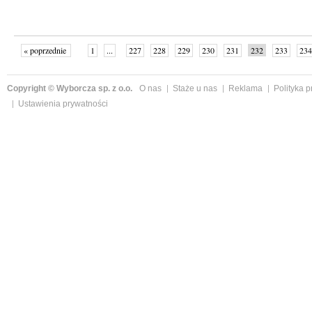
« poprzednie
1
...
227
228
229
230
231
232
233
234
następne »
Copyright © Wyborcza sp. z o.o.
O nas
Staże u nas
Reklama
Polityka 
Ustawienia prywatności