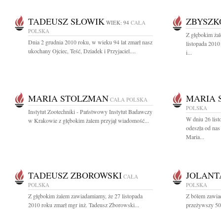
TADEUSZ SŁOWIK
ZBYSZK
WIEK: 94
CAŁA
POLSKA
Z głębokim ża
Dnia 2 grudnia 2010 roku, w wieku 94 lat zmarł nasz
listopada 2010
ukochany Ojciec, Teść, Dziadek i Przyjaciel....
i...
MARIA STOLZMAN
MARIA 
CAŁA POLSKA
POLSKA
Instytut Zootechniki - Państwowy Instytut Badawczy
W dniu 26 list
w Krakowie z głębokim żalem przyjął wiadomość...
odeszła od nas
Maria...
TADEUSZ ZBOROWSKI
JOLANT
CAŁA
POLSKA
POLSKA
Z głębokim żalem zawiadamiamy, że 27 listopada
Z bólem zawiad
2010 roku zmarł mgr inż. Tadeusz Zborowski...
przeżywszy 50 l