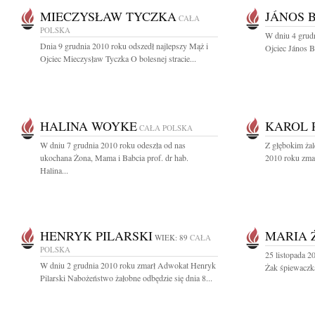
MIECZYSŁAW TYCZKA
JÁNOS 
CAŁA
POLSKA
W dniu 4 grud
Dnia 9 grudnia 2010 roku odszedł najlepszy Mąż i
Ojciec János B
Ojciec Mieczysław Tyczka O bolesnej stracie...
HALINA WOYKE
KAROL 
CAŁA POLSKA
W dniu 7 grudnia 2010 roku odeszła od nas
Z głębokim żal
ukochana Żona, Mama i Babcia prof. dr hab.
2010 roku zmar
Halina...
HENRYK PILARSKI
MARIA 
WIEK: 89
CAŁA
POLSKA
25 listopada 
W dniu 2 grudnia 2010 roku zmarł Adwokat Henryk
Żak śpiewaczka
Pilarski Nabożeństwo żałobne odbędzie się dnia 8...