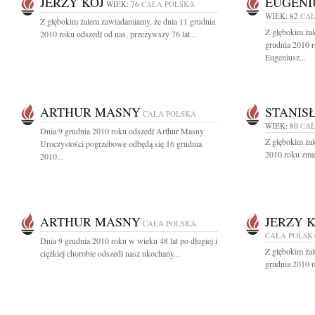
JERZY KOJ
EUGENI
WIEK: 76
CAŁA POLSKA
WIEK: 82
CAŁ
Z głębokim żalem zawiadamiamy, że dnia 11 grudnia
Z głębokim ża
2010 roku odszedł od nas, przeżywszy 76 lat...
grudnia 2010 r
Eugeniusz...
ARTHUR MASNY
STANIS
CAŁA POLSKA
WIEK: 80
CAŁ
Dnia 9 grudnia 2010 roku odszedł Arthur Masny
Z głębokim żal
Uroczystości pogrzebowe odbędą się 16 grudnia
2010 roku zmarł
2010...
ARTHUR MASNY
JERZY 
CAŁA POLSKA
CAŁA POLSK
Dnia 9 grudnia 2010 roku w wieku 48 lat po długiej i
Z głębokim ża
ciężkiej chorobie odszedł nasz ukochany...
grudnia 2010 r