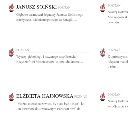
JANUSZ SOIŃSKI
POZNAŃ
POZNAŃ
Naszej Koleża
Głęboko zasmuceni żegnamy Janusza Soińskiego
Marszałkowski
założyciela, wieloletniego członka Zarządu,...
powodu...
POZNAŃ
POZNAŃ
Wyrazy głębokiego i szczerego współczucia
Z ogromnym s
Krzysztofowi Masztalerzowi z powodu śmierci...
odejściu malutk
Ciebie...
ELŻBIETA HAJNOWSKA
POZNAŃ
POZNAŃ
Naszej Koleża
"Można odejść na zawsze, by stale być blisko". ks.
współczucia i 
Jan Twardowski Szanownym Państwu prof. dr...