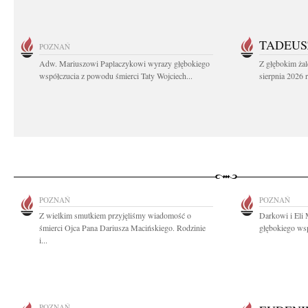
TADEUS
POZNAŃ
Adw. Mariuszowi Paplaczykowi wyrazy głębokiego
Z głębokim ża
współczucia z powodu śmierci Taty Wojciech...
sierpnia 2026 r
POZNAŃ
POZNAŃ
Z wielkim smutkiem przyjęliśmy wiadomość o
Darkowi i Eli
śmierci Ojca Pana Dariusza Macińskiego. Rodzinie
głębokiego wsp
i...
POZNAŃ