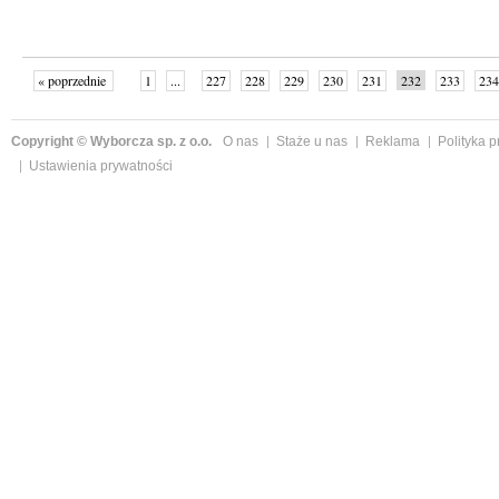
« poprzednie
1
...
227
228
229
230
231
232
233
234
następne »
Copyright © Wyborcza sp. z o.o.
O nas
Staże u nas
Reklama
Polityka 
Ustawienia prywatności