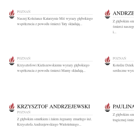
POZNAŃ
ANDRZE
Naszej Koleżance Katarzynie Miś wyrazy głębokiego
Z głębokim sm
współczucia z powodu śmierci Taty składają...
śmierci naszeg
i...
POZNAŃ
POZNAŃ
Krzysztofowi Kieliszewskiemu wyrazy głębokiego
Koledze Dzie
współczucia z powodu śmierci Mamy składają...
serdeczne wyra
KRZYSZTOF ANDRZEJEWSKI
PAULIN
POZNAŃ
Z głębokim sm
Z głębokim smutkiem i żalem żegnamy zmarłego inż.
tragicznej śmie
Krzysztofa Andrzejewskiego Wieloletniego...