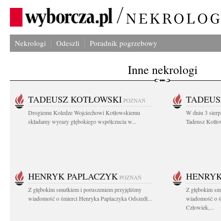
Nekrologi
Odeszli
Poradnik pogrzebowy
Inne nekrologi
TADEUSZ KOTŁOWSKI
TADEUS
POZNAŃ
Drogiemu Koledze Wojciechowi Kotłowskiemu
W dniu 3 sierp
składamy wyrazy głębokiego współczucia w...
Tadeusz Kotłow
HENRYK PAPLACZYK
HENRYK
POZNAŃ
Z głębokim smutkiem i poruszeniem przyjęliśmy
Z głębokim smu
wiadomość o śmierci Henryka Paplaczyka Odszedł...
wiadomość o ś
Człowiek,...