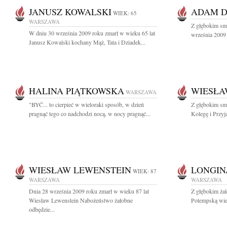
JANUSZ KOWALSKI
ADAM D
WIEK: 65
WARSZAWA
Z głębokim sm
W dniu 30 września 2009 roku zmarł w wieku 65 lat
września 2009 
Janusz Kowalski kochany Mąż, Tata i Dziadek...
HALINA PIĄTKOWSKA
WIESŁA
WARSZAWA
"BYĆ... to cierpieć w wieloraki sposób, w dzień
Z głębokim sm
pragnąć tego co nadchodzi nocą, w nocy pragnąć...
Kolegę i Przyj
WIESŁAW LEWENSTEIN
LONGIN
WIEK: 87
WARSZAWA
WARSZAWA
Dnia 28 września 2009 roku zmarł w wieku 87 lat
Z głębokim ża
Wiesław Lewenstein Nabożeństwo żałobne
Potempską wiel
odbędzie...