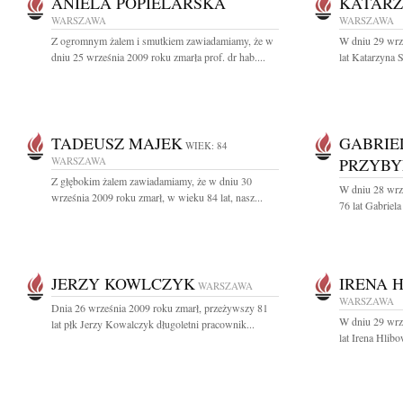
ANIELA POPIELARSKA
KATARZ
WARSZAWA
WARSZAWA
Z ogromnym żalem i smutkiem zawiadamiamy, że w
W dniu 29 wrz
dniu 25 września 2009 roku zmarła prof. dr hab....
lat Katarzyna 
TADEUSZ MAJEK
GABRIE
WIEK: 84
WARSZAWA
PRZYBY
Z głębokim żalem zawiadamiamy, że w dniu 30
W dniu 28 wrz
września 2009 roku zmarł, w wieku 84 lat, nasz...
76 lat Gabriel
JERZY KOWLCZYK
IRENA 
WARSZAWA
WARSZAWA
Dnia 26 września 2009 roku zmarł, przeżywszy 81
W dniu 29 wrz
lat płk Jerzy Kowalczyk długoletni pracownik...
lat Irena Hlib