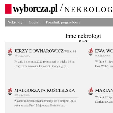
Nekrologi
Odeszli
Poradnik pogrzebowy
Inne nekrologi
JERZY DOWNAROWICZ
EWA WO
WIEK: 94
WARSZAWA
WARSZAWA
W dniu 1 sierpnia 2026 roku zmarł w wieku 94 lat
W dniu 31 lipc
Jerzy Downarowicz Człowiek, który nigdy...
Ewa Wolińska-W
MAŁGORZATA KOŚCIELSKA
MARIAN
WARSZAWA
W dniu 22 lipc
Z wielkim bólem zawiadamiamy, że 3 sierpnia 2026
Marianna Czas
roku zmarła Prof. Małgorzata Kościelska...