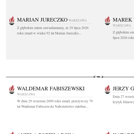
MARIAN JURECZKO
MAREK 
WARSZAWA
WARSZAWA
Z głębokim żalem zawiadamiamy, że 29 lipca 2026
Z głębokim sm
roku zmarł w wieku 92 lat Marian Jureczko...
lipca 2026 rok
WALDEMAR FABISZEWSKI
JERZY 
WARSZAWA
Dnia 27 wrześn
W dniu 29 września 2009 roku zmarł, przeżywszy 79
krytyk filmowy,
lat Waldemar Fabiszewski Nabożeństwo żałobne...