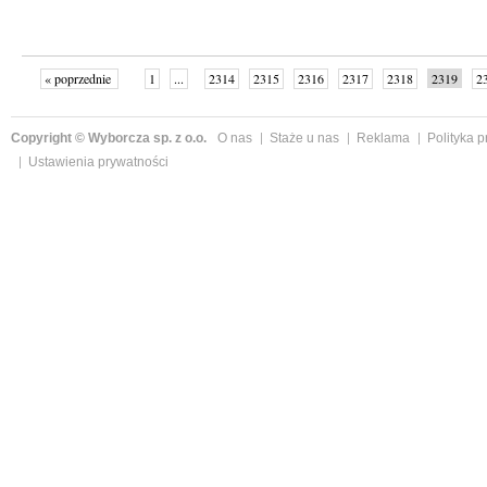
« poprzednie
1
...
2314
2315
2316
2317
2318
2319
2
...
2342
następne »
Copyright © Wyborcza sp. z o.o.
O nas
Staże u nas
Reklama
Polityka 
Ustawienia prywatności