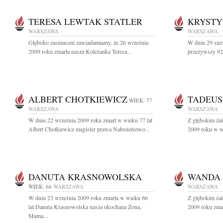
TERESA LEWTAK STATLER
KRYSTY
WARSZAWA
WARSZAWA
Głęboko zasmuceni zawiadamiamy, że 26 września
W dniu 29 sier
2009 roku zmarła nasza Koleżanka Teresa...
przeżywszy 92 
ALBERT CHOTKIEWICZ
TADEUS
WIEK: 77
WARSZAWA
WARSZAWA
W dniu 22 września 2009 roku zmarł w wieku 77 lat
Z głębokim ża
Albert Chotkiewicz magister prawa Nabożeństwo...
2009 roku w wi
DANUTA KRASNOWOLSKA
WANDA 
WIEK: 66
WARSZAWA
WARSZAWA
W dniu 23 września 2009 roku zmarła w wieku 66
Z głębokim ża
lat Danuta Krasnowolska nasza ukochana Żona,
2009 roku zmar
Mama...