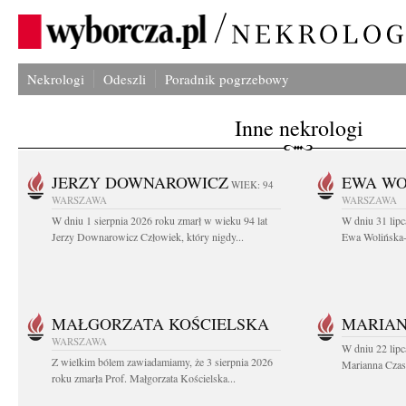
Nekrologi
Odeszli
Poradnik pogrzebowy
Inne nekrologi
JERZY DOWNAROWICZ
EWA WO
WIEK: 94
WARSZAWA
WARSZAWA
W dniu 1 sierpnia 2026 roku zmarł w wieku 94 lat
W dniu 31 lipc
Jerzy Downarowicz Człowiek, który nigdy...
Ewa Wolińska-W
MAŁGORZATA KOŚCIELSKA
MARIAN
WARSZAWA
W dniu 22 lipc
Z wielkim bólem zawiadamiamy, że 3 sierpnia 2026
Marianna Czas
roku zmarła Prof. Małgorzata Kościelska...