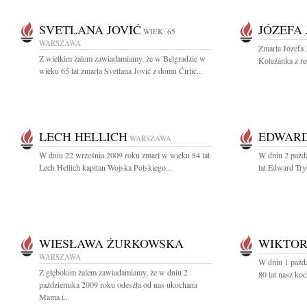
SVETLANA JOVIĆ
JÓZEFA
WIEK: 65
WARSZAWA
Zmarła Józefa 
Z wielkim żalem zawiadamiamy, że w Belgradzie w
Koleżanka z re
wieku 65 lat zmarła Svetlana Jović z domu Ćirlić...
LECH HELLICH
EDWARD
WARSZAWA
W dniu 22 września 2009 roku zmarł w wieku 84 lat
W dniu 2 paźd
Lech Hellich kapitan Wojska Polskiego...
lat Edward Try
WIESŁAWA ŻURKOWSKA
WIKTOR
WARSZAWA
W dniu 1 paźd
Z głębokim żalem zawiadamiamy, że w dniu 2
80 lat nasz koc
października 2009 roku odeszła od nas ukochana
Mama i...