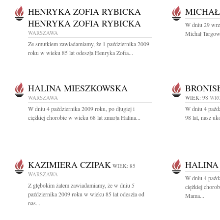
HENRYKA ZOFIA RYBICKA
MICHAŁ
HENRYKA ZOFIA RYBICKA
W dniu 29 wrz
WARSZAWA
Michał Targows
Ze smutkiem zawiadamiamy, że 1 października 2009
roku w wieku 85 lat odeszła Henryka Zofia...
HALINA MIESZKOWSKA
BRONIS
WARSZAWA
WIEK: 98
WR
W dniu 4 października 2009 roku, po długiej i
W dniu 4 paźd
ciężkiej chorobie w wieku 68 lat zmarła Halina...
98 lat, nasz uk
KAZIMIERA CZIPAK
HALINA
WIEK: 85
WARSZAWA
W dniu 4 paźdz
Z głębokim żalem zawiadamiamy, że w dniu 5
ciężkiej choro
października 2009 roku w wieku 85 lat odeszła od
Mama...
nas...