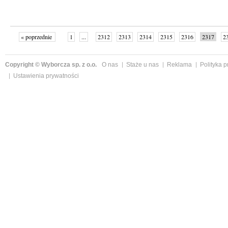
« poprzednie
1
...
2312
2313
2314
2315
2316
2317
2
...
2342
następne »
Copyright © Wyborcza sp. z o.o.
O nas
Staże u nas
Reklama
Polityka 
Ustawienia prywatności