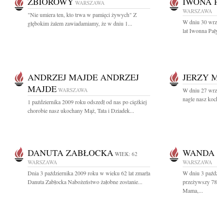
ZBIOROWY
IWONA 
WARSZAWA
WARSZAWA
"Nie umiera ten, kto trwa w pamięci żywych" Z
W dniu 30 wrz
głębokim żalem zawiadamiamy, że w dniu 1...
lat Iwonna Pa
ANDRZEJ MAJDE ANDRZEJ
JERZY 
MAJDE
WARSZAWA
W dniu 27 wrz
nagle nasz koc
1 października 2009 roku odszedł od nas po ciężkiej
chorobie nasz ukochany Mąż, Tata i Dziadek...
DANUTA ZABŁOCKA
WANDA 
WIEK: 62
WARSZAWA
WARSZAWA
Dnia 3 października 2009 roku w wieku 62 lat zmarła
W dniu 3 paźdz
Danuta Zabłocka Nabożeństwo żałobne zostanie...
przeżywszy 78 
Mama,...