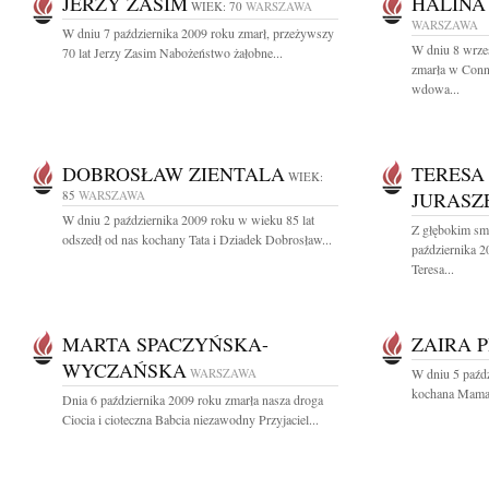
JERZY ZASIM
HALINA
WIEK: 70
WARSZAWA
WARSZAWA
W dniu 7 października 2009 roku zmarł, przeżywszy
W dniu 8 wrześ
70 lat Jerzy Zasim Nabożeństwo żałobne...
zmarła w Conn
wdowa...
DOBROSŁAW ZIENTALA
TERESA
WIEK:
85
WARSZAWA
JURASZ
W dniu 2 października 2009 roku w wieku 85 lat
Z głębokim sm
odszedł od nas kochany Tata i Dziadek Dobrosław...
października 2
Teresa...
MARTA SPACZYŃSKA-
ZAIRA 
WYCZAŃSKA
WARSZAWA
W dniu 5 paźdz
kochana Mama, 
Dnia 6 października 2009 roku zmarła nasza droga
Ciocia i cioteczna Babcia niezawodny Przyjaciel...