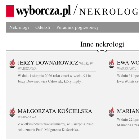
Nekrologi
Odeszli
Poradnik pogrzebowy
Inne nekrologi
JERZY DOWNAROWICZ
EWA WO
WIEK: 94
WARSZAWA
WARSZAWA
W dniu 1 sierpnia 2026 roku zmarł w wieku 94 lat
W dniu 31 lipc
Jerzy Downarowicz Człowiek, który nigdy...
Ewa Wolińska-W
MAŁGORZATA KOŚCIELSKA
MARIAN
WARSZAWA
W dniu 22 lipc
Z wielkim bólem zawiadamiamy, że 3 sierpnia 2026
Marianna Czas
roku zmarła Prof. Małgorzata Kościelska...