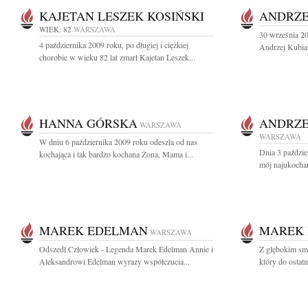
KAJETAN LESZEK KOSIŃSKI
ANDRZE
WIEK: 82
WARSZAWA
30 września 20
4 października 2009 roku, po długiej i ciężkiej
Andrzej Kubia
chorobie w wieku 82 lat zmarł Kajetan Leszek...
HANNA GÓRSKA
ANDRZE
WARSZAWA
WARSZAWA
W dniu 6 października 2009 roku odeszła od nas
Dnia 3 paździe
kochająca i tak bardzo kochana Żona, Mama i...
mój najukochań
MAREK EDELMAN
MAREK
WARSZAWA
Odszedł Człowiek - Legenda Marek Edelman Annie i
Z głębokim sm
Aleksandrowi Edelman wyrazy współczucia...
który do ostatn