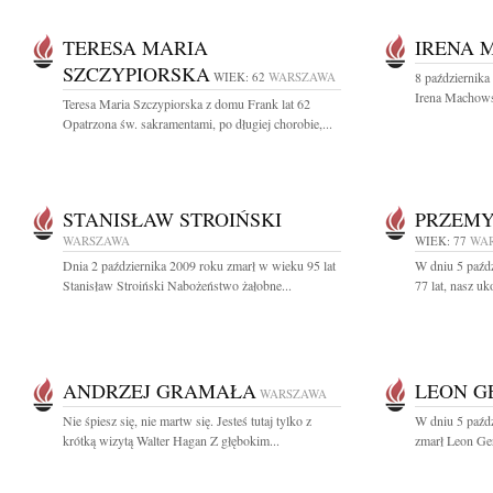
TERESA MARIA
IRENA 
SZCZYPIORSKA
WIEK: 62
WARSZAWA
8 października
Irena Machows
Teresa Maria Szczypiorska z domu Frank lat 62
Opatrzona św. sakramentami, po długiej chorobie,...
STANISŁAW STROIŃSKI
PRZEMY
WARSZAWA
WIEK: 77
WA
Dnia 2 października 2009 roku zmarł w wieku 95 lat
W dniu 5 paźd
Stanisław Stroiński Nabożeństwo żałobne...
77 lat, nasz u
ANDRZEJ GRAMAŁA
LEON G
WARSZAWA
Nie śpiesz się, nie martw się. Jesteś tutaj tylko z
W dniu 5 paźdz
krótką wizytą Walter Hagan Z głębokim...
zmarł Leon Geru