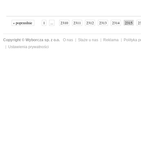
« poprzednie
1
...
2310
2311
2312
2313
2314
2315
2
...
2342
następne »
Copyright © Wyborcza sp. z o.o.
O nas
Staże u nas
Reklama
Polityka 
Ustawienia prywatności