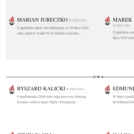
MARIAN JURECZKO
MAREK 
WARSZAWA
WARSZAWA
Z głębokim żalem zawiadamiamy, że 29 lipca 2026
Z głębokim sm
roku zmarł w wieku 92 lat Marian Jureczko...
lipca 2026 rok
RYSZARD KALICKI
EDMUND
WARSZAWA
9 października 2009 roku mija pierwsza, bolesna
W dniu 6 paźd
rocznica śmierci mego Męża i Przyjaciela...
lat Edmund Dzi