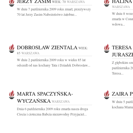
JERZY ZASIM
HALINA
WIEK: 70
WARSZAWA
WARSZAWA
W dniu 7 października 2009 roku zmarł, przeżywszy
W dniu 8 wrześ
70 lat Jerzy Zasim Nabożeństwo żałobne...
zmarła w Conn
wdowa...
DOBROSŁAW ZIENTALA
TERESA
WIEK:
85
WARSZAWA
JURASZ
W dniu 2 października 2009 roku w wieku 85 lat
Z głębokim sm
odszedł od nas kochany Tata i Dziadek Dobrosław...
października 2
Teresa...
MARTA SPACZYŃSKA-
ZAIRA 
WYCZAŃSKA
WARSZAWA
W dniu 5 paźdz
kochana Mama, 
Dnia 6 października 2009 roku zmarła nasza droga
Ciocia i cioteczna Babcia niezawodny Przyjaciel...