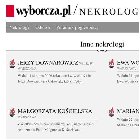
Nekrologi
Odeszli
Poradnik pogrzebowy
Inne nekrologi
JERZY DOWNAROWICZ
EWA WO
WIEK: 94
WARSZAWA
WARSZAWA
W dniu 1 sierpnia 2026 roku zmarł w wieku 94 lat
W dniu 31 lipc
Jerzy Downarowicz Człowiek, który nigdy...
Ewa Wolińska-W
MAŁGORZATA KOŚCIELSKA
MARIAN
WARSZAWA
W dniu 22 lipc
Z wielkim bólem zawiadamiamy, że 3 sierpnia 2026
Marianna Czas
roku zmarła Prof. Małgorzata Kościelska...