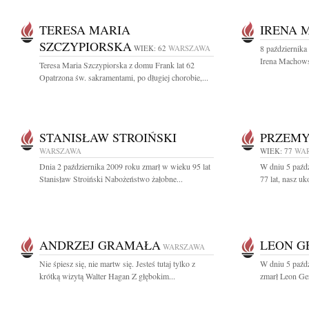
TERESA MARIA
IRENA 
SZCZYPIORSKA
WIEK: 62
WARSZAWA
8 października
Irena Machows
Teresa Maria Szczypiorska z domu Frank lat 62
Opatrzona św. sakramentami, po długiej chorobie,...
STANISŁAW STROIŃSKI
PRZEMY
WARSZAWA
WIEK: 77
WA
Dnia 2 października 2009 roku zmarł w wieku 95 lat
W dniu 5 paźd
Stanisław Stroiński Nabożeństwo żałobne...
77 lat, nasz u
ANDRZEJ GRAMAŁA
LEON G
WARSZAWA
Nie śpiesz się, nie martw się. Jesteś tutaj tylko z
W dniu 5 paźdz
krótką wizytą Walter Hagan Z głębokim...
zmarł Leon Geru