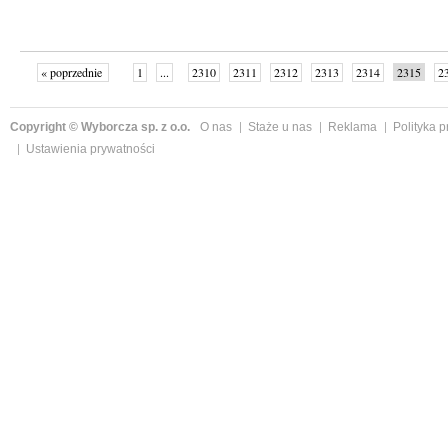
« poprzednie
1
...
2310
2311
2312
2313
2314
2315
2
...
2342
następne »
Copyright © Wyborcza sp. z o.o.
O nas
Staże u nas
Reklama
Polityka 
Ustawienia prywatności