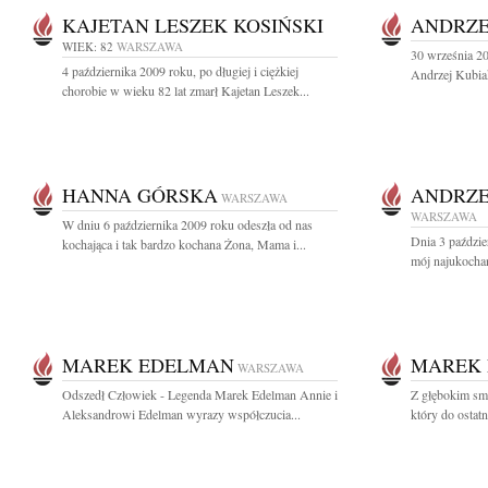
KAJETAN LESZEK KOSIŃSKI
ANDRZE
WIEK: 82
WARSZAWA
30 września 20
4 października 2009 roku, po długiej i ciężkiej
Andrzej Kubia
chorobie w wieku 82 lat zmarł Kajetan Leszek...
HANNA GÓRSKA
ANDRZE
WARSZAWA
WARSZAWA
W dniu 6 października 2009 roku odeszła od nas
Dnia 3 paździe
kochająca i tak bardzo kochana Żona, Mama i...
mój najukochań
MAREK EDELMAN
MAREK
WARSZAWA
Odszedł Człowiek - Legenda Marek Edelman Annie i
Z głębokim sm
Aleksandrowi Edelman wyrazy współczucia...
który do ostatn