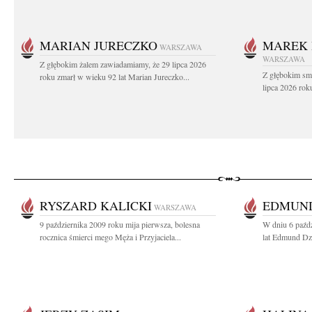
MARIAN JURECZKO
MAREK 
WARSZAWA
WARSZAWA
Z głębokim żalem zawiadamiamy, że 29 lipca 2026
Z głębokim sm
roku zmarł w wieku 92 lat Marian Jureczko...
lipca 2026 rok
RYSZARD KALICKI
EDMUND
WARSZAWA
9 października 2009 roku mija pierwsza, bolesna
W dniu 6 paźd
rocznica śmierci mego Męża i Przyjaciela...
lat Edmund Dzi