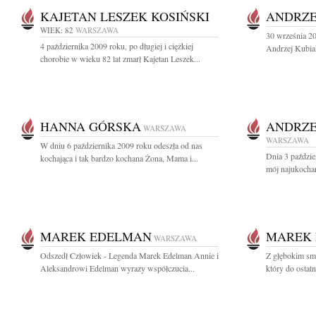
KAJETAN LESZEK KOSIŃSKI
ANDRZE
WIEK: 82
WARSZAWA
30 września 20
4 października 2009 roku, po długiej i ciężkiej
Andrzej Kubia
chorobie w wieku 82 lat zmarł Kajetan Leszek...
HANNA GÓRSKA
ANDRZE
WARSZAWA
WARSZAWA
W dniu 6 października 2009 roku odeszła od nas
Dnia 3 paździe
kochająca i tak bardzo kochana Żona, Mama i...
mój najukochań
MAREK EDELMAN
MAREK
WARSZAWA
Odszedł Człowiek - Legenda Marek Edelman Annie i
Z głębokim sm
Aleksandrowi Edelman wyrazy współczucia...
który do ostatn