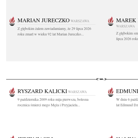
MARIAN JURECZKO
MAREK 
WARSZAWA
WARSZAWA
Z głębokim żalem zawiadamiamy, że 29 lipca 2026
Z głębokim sm
roku zmarł w wieku 92 lat Marian Jureczko...
lipca 2026 rok
RYSZARD KALICKI
EDMUND
WARSZAWA
9 października 2009 roku mija pierwsza, bolesna
W dniu 6 paźd
rocznica śmierci mego Męża i Przyjaciela...
lat Edmund Dzi