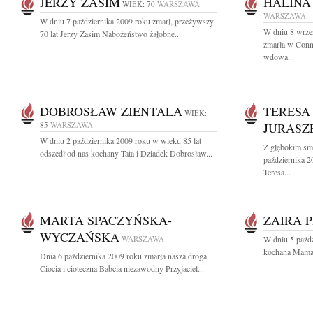
JERZY ZASIM
HALINA
WIEK: 70
WARSZAWA
WARSZAWA
W dniu 7 października 2009 roku zmarł, przeżywszy
W dniu 8 wrześ
70 lat Jerzy Zasim Nabożeństwo żałobne...
zmarła w Conn
wdowa...
DOBROSŁAW ZIENTALA
TERESA
WIEK:
85
WARSZAWA
JURASZ
W dniu 2 października 2009 roku w wieku 85 lat
Z głębokim sm
odszedł od nas kochany Tata i Dziadek Dobrosław...
października 2
Teresa...
MARTA SPACZYŃSKA-
ZAIRA 
WYCZAŃSKA
WARSZAWA
W dniu 5 paźdz
kochana Mama, 
Dnia 6 października 2009 roku zmarła nasza droga
Ciocia i cioteczna Babcia niezawodny Przyjaciel...