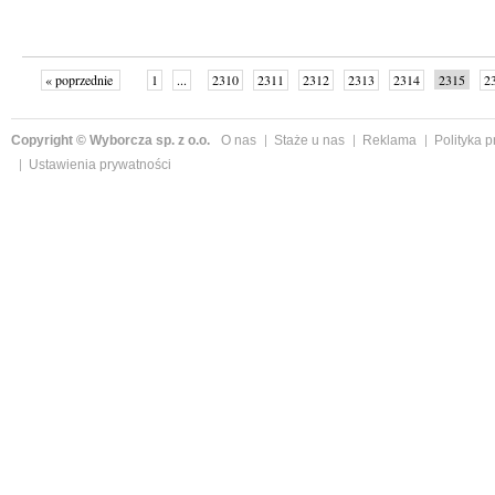
« poprzednie
1
...
2310
2311
2312
2313
2314
2315
2
...
2342
następne »
Copyright © Wyborcza sp. z o.o.
O nas
Staże u nas
Reklama
Polityka 
Ustawienia prywatności