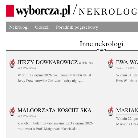
Nekrologi
Odeszli
Poradnik pogrzebowy
Inne nekrologi
JERZY DOWNAROWICZ
EWA WO
WIEK: 94
WARSZAWA
WARSZAWA
W dniu 1 sierpnia 2026 roku zmarł w wieku 94 lat
W dniu 31 lipc
Jerzy Downarowicz Człowiek, który nigdy...
Ewa Wolińska-W
MAŁGORZATA KOŚCIELSKA
MARIAN
WARSZAWA
W dniu 22 lipc
Z wielkim bólem zawiadamiamy, że 3 sierpnia 2026
Marianna Czas
roku zmarła Prof. Małgorzata Kościelska...