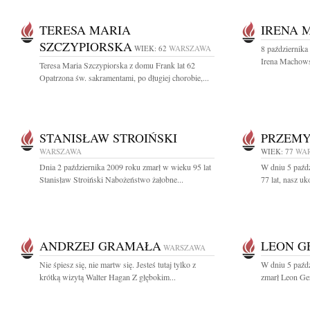
TERESA MARIA
IRENA 
SZCZYPIORSKA
WIEK: 62
WARSZAWA
8 października
Irena Machows
Teresa Maria Szczypiorska z domu Frank lat 62
Opatrzona św. sakramentami, po długiej chorobie,...
STANISŁAW STROIŃSKI
PRZEMY
WARSZAWA
WIEK: 77
WA
Dnia 2 października 2009 roku zmarł w wieku 95 lat
W dniu 5 paźd
Stanisław Stroiński Nabożeństwo żałobne...
77 lat, nasz u
ANDRZEJ GRAMAŁA
LEON G
WARSZAWA
Nie śpiesz się, nie martw się. Jesteś tutaj tylko z
W dniu 5 paźdz
krótką wizytą Walter Hagan Z głębokim...
zmarł Leon Geru