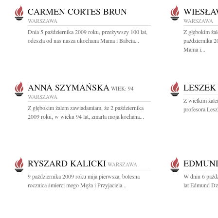
CARMEN CORTES BRUN
WIESŁA
WARSZAWA
WARSZAWA
Dnia 5 października 2009 roku, przeżywszy 100 lat,
Z głębokim ża
odeszła od nas nasza ukochana Mama i Babcia...
października 2
Mama i...
ANNA SZYMAŃSKA
LESZEK
WIEK: 94
WARSZAWA
Z wielkim żal
Z głębokim żalem zawiadamiam, że 2 października
profesora Les
2009 roku, w wieku 94 lat, zmarła moja kochana...
RYSZARD KALICKI
EDMUND
WARSZAWA
9 października 2009 roku mija pierwsza, bolesna
W dniu 6 paźd
rocznica śmierci mego Męża i Przyjaciela...
lat Edmund Dzi