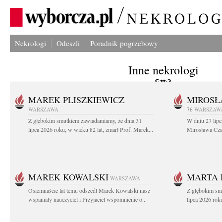
Nekrologi
Odeszli
Poradnik pogrzebowy
Inne nekrologi
MAREK PLISZKIEWICZ
MIROSŁ
WARSZAWA
76
WARSZAW
Z głębokim smutkiem zawiadamiamy, że dnia 31
W dniu 27 lipc
lipca 2026 roku, w wieku 82 lat, zmarł Prof. Marek...
Mirosława Czar
MAREK KOWALSKI
MARTA 
WARSZAWA
Osiemnaście lat temu odszedł Marek Kowalski nasz
Z głębokim sm
wspaniały nauczyciel i Przyjaciel wspomnienie o...
lipca 2026 roku