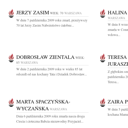
JERZY ZASIM
HALINA
WIEK: 70
WARSZAWA
WARSZAWA
W dniu 7 października 2009 roku zmarł, przeżywszy
W dniu 8 wrześ
70 lat Jerzy Zasim Nabożeństwo żałobne...
zmarła w Conn
wdowa...
DOBROSŁAW ZIENTALA
TERESA
WIEK:
85
WARSZAWA
JURASZ
W dniu 2 października 2009 roku w wieku 85 lat
Z głębokim sm
odszedł od nas kochany Tata i Dziadek Dobrosław...
października 2
Teresa...
MARTA SPACZYŃSKA-
ZAIRA 
WYCZAŃSKA
WARSZAWA
W dniu 5 paźdz
kochana Mama, 
Dnia 6 października 2009 roku zmarła nasza droga
Ciocia i cioteczna Babcia niezawodny Przyjaciel...