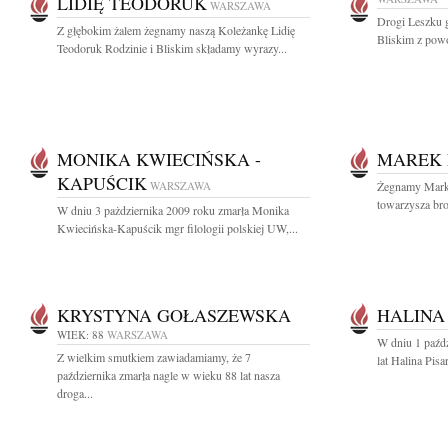
LIDIĘ TEODORUK
WARSZAWA
Drogi Leszku 
Z głębokim żalem żegnamy naszą Koleżankę Lidię
Bliskim z powo
Teodoruk Rodzinie i Bliskim składamy wyrazy...
MONIKA KWIECIŃSKA -
MAREK
KAPUŚCIK
WARSZAWA
Żegnamy Marka
towarzysza br
W dniu 3 pażdziernika 2009 roku zmarła Monika
Kwiecińska-Kapuścik mgr filologii polskiej UW,...
KRYSTYNA GOŁASZEWSKA
HALINA
WIEK: 88
WARSZAWA
W dniu 1 paźd
Z wielkim smutkiem zawiadamiamy, że 7
lat Halina Pis
października zmarła nagle w wieku 88 lat nasza
droga...