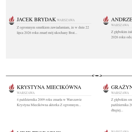
JACEK BRYDAK
ANDRZE
WARSZAWA
WARSZAWA
Z ogromnym smutkiem zawiadamiam, że w dniu 22
Z głębokim żal
lipca 2026 roku zmarł mój ukochany Brat...
2026 roku odsz
KRYSTYNA MIECIKÓWNA
GRAŻY
WARSZAWA
WARSZAWA
4 października 2009 roku zmarła w Warszawie
Z głębokim sm
Krystyna Miecikówna aktorka Z ogromnym...
października 2
długiej...
WARSZAWA