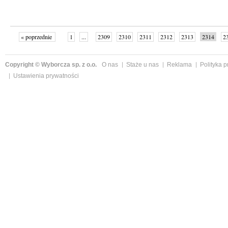
« poprzednie
1
...
2309
2310
2311
2312
2313
2314
2
...
2342
następne »
Copyright © Wyborcza sp. z o.o.
O nas
Staże u nas
Reklama
Polityka 
Ustawienia prywatności