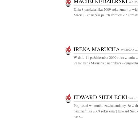
MACIEJ KĘDZIERSKI
WARS
Dnia 8 października 2009 roku zmarł w wiek
Maciej Kędzierski ps. "Kazimierski" uczestn
IRENA MARUCHA
WARSZAW
W dniu 11 października 2009 roku zmarła 
92 lat Irena Marucha dziennikarz - długoletni
EDWARD SIEDLECKI
WARS
Pogrążeni w smutku zawiadamiamy, że w d
października 2009 roku zmarł Edward Siedl
nasz...