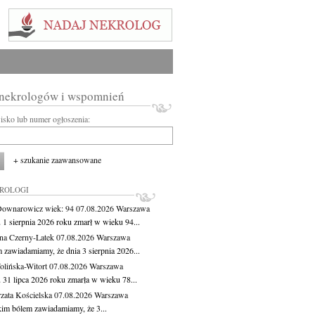
 nekrologów i wspomnień
wisko lub numer ogłoszenia:
+ szukanie zaawansowane
KROLOGI
Downarowicz
wiek: 94
07.08.2026
Warszawa
 1 sierpnia 2026 roku zmarł w wieku 94...
na Czerny-Latek
07.08.2026
Warszawa
 zawiadamiamy, że dnia 3 sierpnia 2026...
lińska-Witort
07.08.2026
Warszawa
 31 lipca 2026 roku zmarła w wieku 78...
zata Kościelska
07.08.2026
Warszawa
kim bólem zawiadamiamy, że 3...