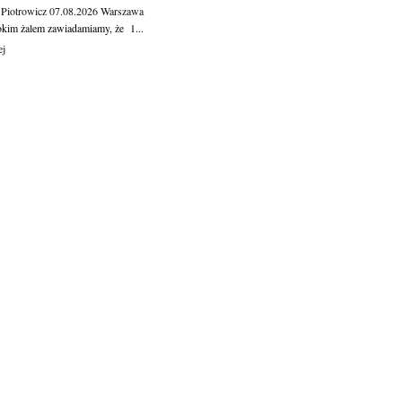
 Piotrowicz
07.08.2026
Warszawa
okim żalem zawiadamiamy, że 1...
ej