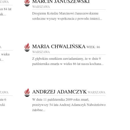
MARCIN JANUSZEWSKI
ZAWA
WARSZAWA
u 84 lat
Drogiemu Koledze Marcinowi Januszewskiemu
ik...
serdeczne wyrazy współczucia z powodu śmierci...
MARIA CHWALIŃSKA
A
WIEK: 86
WARSZAWA
w wieku
Z głębokim smutkiem zawiadamiamy, że w dniu 9
...
października zmarła w wieku 86 lat nasza kochana...
ANDRZEJ ADAMCZYK
ZAWA
WARSZAWA
niu 6
W dniu 11 października 2009 roku zmarł,
ecki
przeżywszy 54 lata Andrzej Adamczyk Nabożeństwo
żałobne...