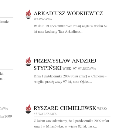
ARKADIUSZ WÓDKIEWICZ
WARSZAWA
icznie
W dniu 19 lipca 2009 roku zmarł nagle w wieku 62
lat nasz kochany Tata Arkadiusz...
PRZEMYSŁAW ANDZREJ
STYPIŃSKI
WIEK: 97
WARSZAWA
lat
Dnia 1 października 2009 roku zmarł w Clitheroe -
a...
Anglia, przeżywszy 97 lat, nasz Ojciec...
RYSZARD CHMIELEWSK
ZAWA
WIEK:
82
WARSZAWA
ika 2009
Z żalem zawiadamiamy, że 2 października 2009 roku
zmarł w Milanówku, w wieku 82 lat, nasz...