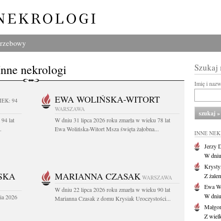
grzebowy
Inne nekrologi
Szukaj
Imię i naz
EWA WOLIŃSKA-WITORT
IEK: 94
WARSZAWA
94 lat
W dniu 31 lipca 2026 roku zmarła w wieku 78 lat
.
Ewa Wolińska-Witort Msza święta żałobna...
INNE NE
Jerzy 
W dniu
Krysty
SKA
MARIANNA CZASAK
Z żalem
WARSZAWA
Ewa Wo
W dniu 22 lipca 2026 roku zmarła w wieku 90 lat
W dniu
ia 2026
Marianna Czasak z domu Krysiak Uroczystości...
Małgor
Z wiel