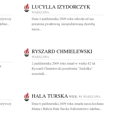
LUCYLLA IZYDORCZYK
WARSZAWA
zeżywszy
Dnia 4 października 2009 roku odeszła od nas
obne...
porażona gwałtowną, niespodziewaną chorobą
nasza...
RYSZARD CHMIELEWSKI
WARSZAWA
2 października 2009 roku zmarł w wieku 82 lat
a
Ryszard Chmielewski pseudonim "Jaskółka"
uczestnik...
HALA TURSKA
A
WIEK: 91
WARSZAWA
zeżywszy
Dnia 6 października 2009 roku zmarła nasza kochana
.
Mama i Babcia Hala Turska Nabożeństwo żałobne...