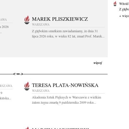
Witold
Z głęb
+ więc
MAREK PLISZKIEWICZ
ZAWA
WARSZAWA
a 2026
Z głębokim smutkiem zawiadamiamy, że dnia 31
..
lipca 2026 roku, w wieku 82 lat, zmarł Prof. Marek...
więcej
TERESA PLATA-NOWIŃSKA
RSZAWA
WARSZAWA
 9
Akademia Sztuk Pięknych w Warszawie z wielkim
ińska...
żalem żegna zmarłą 9 października 2009 roku...