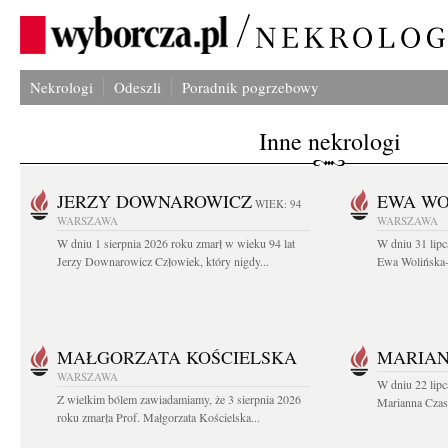
Nekrologi
Odeszli
Poradnik pogrzebowy
Inne nekrologi
JERZY DOWNAROWICZ
EWA WO
WIEK: 94
WARSZAWA
WARSZAWA
W dniu 1 sierpnia 2026 roku zmarł w wieku 94 lat
W dniu 31 lipc
Jerzy Downarowicz Człowiek, który nigdy...
Ewa Wolińska-W
MAŁGORZATA KOŚCIELSKA
MARIAN
WARSZAWA
W dniu 22 lipc
Z wielkim bólem zawiadamiamy, że 3 sierpnia 2026
Marianna Czas
roku zmarła Prof. Małgorzata Kościelska...