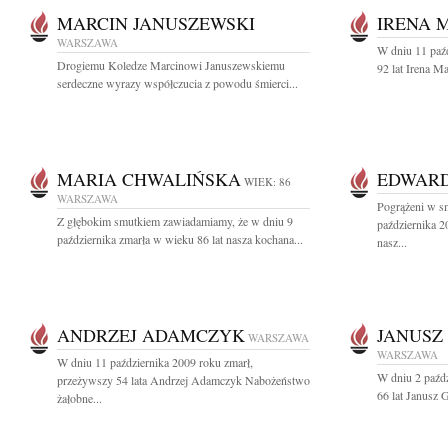
MARCIN JANUSZEWSKI
IRENA 
WARSZAWA
W dniu 11 paź
Drogiemu Koledze Marcinowi Januszewskiemu
92 lat Irena Ma
serdeczne wyrazy współczucia z powodu śmierci...
MARIA CHWALIŃSKA
EDWARD
WIEK: 86
WARSZAWA
Pogrążeni w s
Z głębokim smutkiem zawiadamiamy, że w dniu 9
października 2
października zmarła w wieku 86 lat nasza kochana...
nasz...
ANDRZEJ ADAMCZYK
JANUSZ
WARSZAWA
WARSZAWA
W dniu 11 października 2009 roku zmarł,
W dniu 2 paźd
przeżywszy 54 lata Andrzej Adamczyk Nabożeństwo
66 lat Janusz 
żałobne...