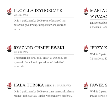
LUCYLLA IZYDORCZYK
MARTA 
WARSZAWA
WYCZA
Dnia 4 października 2009 roku odeszła od nas
Dnia 6 paździe
porażona gwałtowną, niespodziewaną chorobą
ukochana Babci
nasza...
RYSZARD CHMIELEWSKI
JERZY 
WARSZAWA
W dniu 7 paźd
2 października 2009 roku zmarł w wieku 82 lat
72 lata Jerzy 
Ryszard Chmielewski pseudonim "Jaskółka"
uczestnik...
HALA TURSKA
PAWEŁ 
WIEK: 91
WARSZAWA
Dnia 6 października 2009 roku zmarła nasza kochana
W dniu 2 paźdz
Mama i Babcia Hala Turska Nabożeństwo żałobne...
Paweł Selwet st