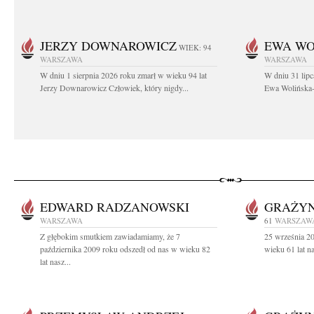
JERZY DOWNAROWICZ
EWA WO
WIEK: 94
WARSZAWA
WARSZAWA
W dniu 1 sierpnia 2026 roku zmarł w wieku 94 lat
W dniu 31 lipc
Jerzy Downarowicz Człowiek, który nigdy...
Ewa Wolińska-W
EDWARD RADZANOWSKI
GRAŻYN
WARSZAWA
61
WARSZAW
Z głębokim smutkiem zawiadamiamy, że 7
25 września 2
października 2009 roku odszedł od nas w wieku 82
wieku 61 lat n
lat nasz...