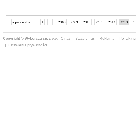
« poprzednie
1
...
2308
2309
2310
2311
2312
2313
2
...
2342
następne »
Copyright © Wyborcza sp. z o.o.
O nas
Staże u nas
Reklama
Polityka 
Ustawienia prywatności