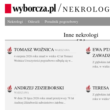
Nekrologi
Odeszli
Poradnik pogrzebowy
Inne nekrologi
TOMASZ WOŹNICA
EWA PT
WARSZAWA
ZAWAD
4 sierpnia 2026 roku zmarł w wieku 42 lat Tomasz
Woźnica Uroczystości pogrzebowe odbędą się w...
Z głębokim żal
roku, w wieku 
ANDRZEJ ZDZIEBORSKI
TERESA
WARSZAWA
Z głębokim żal
W dniu 28 lipca 2026 roku zmarł przeżywszy 78 lat
roku w wieku 9
Andrzej Zdzieborski nabożeństwo żałobne...