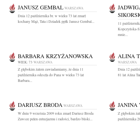
JANUSZ GEMBAL
JADWIG
WARSZAWA
SIKORS
Dnia 12 października br. w wieku 73 lat zmarł
kochany Mąż, Tata i Dziadek ppłk Janusz Gembal...
11 październi
Kopczyńska-Sik
mnie...
BARBARA KRZYŻANOWSKA
ALINA 
WIEK: 73
WARSZAWA
WARSZAWA
Z głębokim żalem zawiadamiamy, że dnia 11
Dnia 12 paździ
października odeszła do Pana w wieku 73 lat
81 lat Alina T
Barbara...
DARIUSZ BRODA
JANINA
WARSZAWA
W dniu 9 września 2009 roku zmarł Dariusz Broda
Z głębokim ża
Zawsze pełen entuzjazmu i radości, bardzo bliski...
października 2