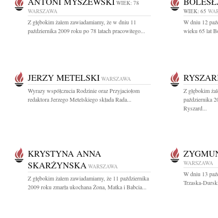
ANTONI MYSZEWSKI
BOLESŁ
WIEK: 78
WARSZAWA
WIEK: 65
WA
Z głębokim żalem zawiadamiamy, że w dniu 11
W dniu 12 paźd
października 2009 roku po 78 latach pracowitego...
wieku 65 lat B
JERZY METELSKI
RYSZAR
WARSZAWA
Wyrazy współczucia Rodzinie oraz Przyjaciołom
Z głębokim ża
redaktora Jerzego Metelskiego składa Rada...
października 2
Ryszard...
KRYSTYNA ANNA
ZYGMUN
SKARŻYNSKA
WARSZAWA
WARSZAWA
W dniu 13 paź
Z głębokim żalem zawiadamiamy, że 11 października
Trzaska-Durski
2009 roku zmarła ukochana Żona, Matka i Babcia...