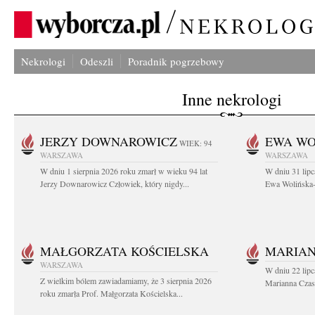
Nekrologi
Odeszli
Poradnik pogrzebowy
Inne nekrologi
JERZY DOWNAROWICZ
EWA WO
WIEK: 94
WARSZAWA
WARSZAWA
W dniu 1 sierpnia 2026 roku zmarł w wieku 94 lat
W dniu 31 lipc
Jerzy Downarowicz Człowiek, który nigdy...
Ewa Wolińska-W
MAŁGORZATA KOŚCIELSKA
MARIAN
WARSZAWA
W dniu 22 lipc
Z wielkim bólem zawiadamiamy, że 3 sierpnia 2026
Marianna Czas
roku zmarła Prof. Małgorzata Kościelska...