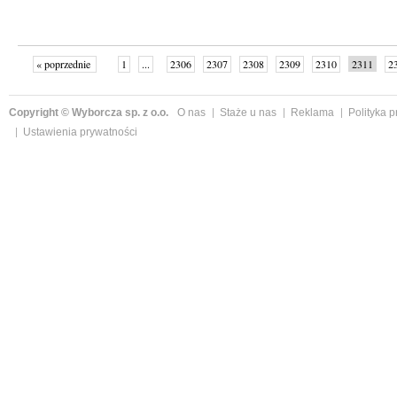
« poprzednie
1
...
2306
2307
2308
2309
2310
2311
2
...
2342
następne »
Copyright © Wyborcza sp. z o.o.
O nas
Staże u nas
Reklama
Polityka 
Ustawienia prywatności