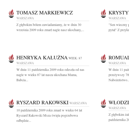
TOMASZ MARKIEWICZ
KRYSTY
WARSZAWA
WARSZAWA
Z głębokim bólem zawiadamiamy, że w dniu 30
"Sen wieczny p
września 2009 roku zmarł nagle nasz ukochany,...
pytał" Z przyk
HENRYKA KAŁUŻNA
ROMUAL
WIEK: 87
WARSZAWA
WARSZAWA
W dniu 11 października 2009 roku odeszła od nas
W dniu 11 paźd
nagle w wieku 87 lat nasza ukochana Mama,
przeżywszy 78
Babcia...
Nabożeństwo..
RYSZARD RAKOWSKI
WŁODZI
WARSZAWA
WARSZAWA
10 października 2009 roku zmarł w wieku 64 lat
Z głębokim ża
Ryszard Rakowski Msza święta pogrzebowa
października 2
odbędzie...