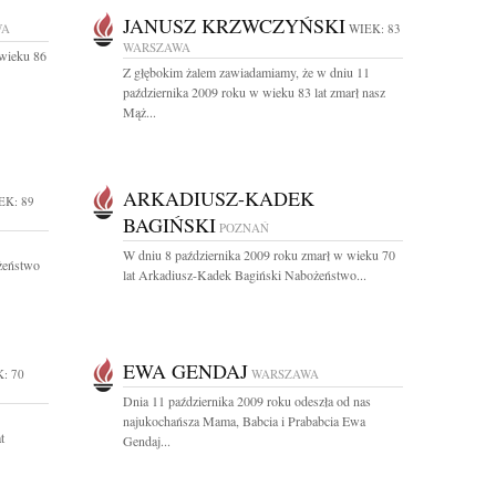
JANUSZ KRZWCZYŃSKI
WA
WIEK: 83
WARSZAWA
 wieku 86
Z głębokim żalem zawiadamiamy, że w dniu 11
października 2009 roku w wieku 83 lat zmarł nasz
Mąż...
ARKADIUSZ-KADEK
EK: 89
BAGIŃSKI
POZNAŃ
W dniu 8 października 2009 roku zmarł w wieku 70
żeństwo
lat Arkadiusz-Kadek Bagiński Nabożeństwo...
EWA GENDAJ
: 70
WARSZAWA
Dnia 11 października 2009 roku odeszła od nas
najukochańsza Mama, Babcia i Prababcia Ewa
t
Gendaj...