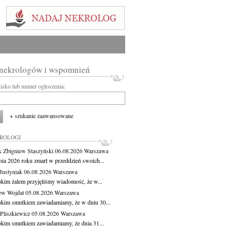
 nekrologów i wspomnień
wisko lub numer ogłoszenia:
+ szukanie zaawansowane
KROLOGI
 Zbigniew Staszyński
06.08.2026
Warszawa
pnia 2026 roku zmarł w przeddzień swoich...
Justyniak
06.08.2026
Warszawa
okim żalem przyjęliśmy wiadomość, że w...
ew Wojdat
05.08.2026
Warszawa
okim smutkiem zawiadamiamy, że w dniu 30...
Pliszkiewicz
05.08.2026
Warszawa
okim smutkiem zawiadamiamy, że dnia 31...