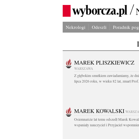
Nekrologi
Odeszli
Poradnik po
MAREK PLISZKIEWICZ
WARSZAWA
Z głębokim smutkiem zawiadamiamy, że dni
lipca 2026 roku, w wieku 82 lat, zmarł Prof
MAREK KOWALSKI
WARSZ
Osiemnaście lat temu odszedł Marek Kowal
wspaniały nauczyciel i Przyjaciel wspomnien