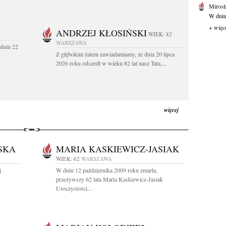
Mirosł
W dniu
+ więc
ANDRZEJ KŁOSIŃSKI
WIEK: 82
WARSZAWA
dniu 22
Z głębokim żalem zawiadamiamy, że dnia 20 lipca
2026 roku odszedł w wieku 82 lat nasz Tata,...
więcej
SKA
MARIA KASKIEWICZ-JASIAK
WIEK: 62
WARSZAWA
j
W dniu 12 października 2009 roku zmarła,
przeżywszy 62 lata Maria Kaskiewicz-Jasiak
Uroczystości...