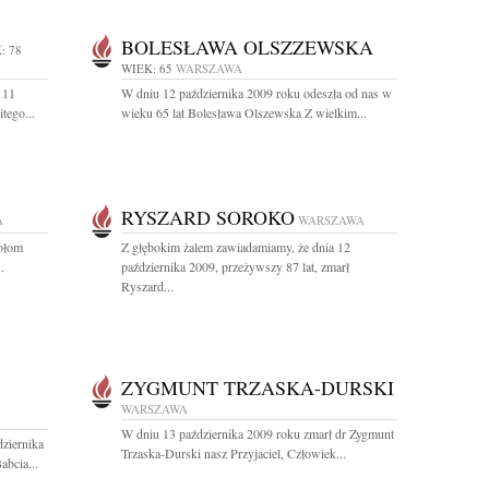
BOLESŁAWA OLSZZEWSKA
: 78
WIEK: 65
WARSZAWA
 11
W dniu 12 października 2009 roku odeszła od nas w
tego...
wieku 65 lat Bolesława Olszewska Z wielkim...
RYSZARD SOROKO
A
WARSZAWA
iołom
Z głębokim żalem zawiadamiamy, że dnia 12
.
października 2009, przeżywszy 87 lat, zmarł
Ryszard...
ZYGMUNT TRZASKA-DURSKI
WARSZAWA
W dniu 13 października 2009 roku zmarł dr Zygmunt
ziernika
Trzaska-Durski nasz Przyjaciel, Człowiek...
abcia...