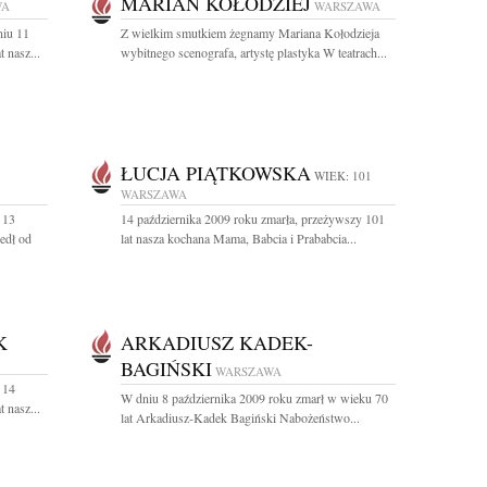
MARIAN KOŁODZIEJ
WA
WARSZAWA
niu 11
Z wielkim smutkiem żegnamy Mariana Kołodzieja
 nasz...
wybitnego scenografa, artystę plastyka W teatrach...
ŁUCJA PIĄTKOWSKA
WIEK: 101
WARSZAWA
 13
14 października 2009 roku zmarła, przeżywszy 101
edł od
lat nasza kochana Mama, Babcia i Prababcia...
K
ARKADIUSZ KADEK-
BAGIŃSKI
WARSZAWA
 14
W dniu 8 października 2009 roku zmarł w wieku 70
 nasz...
lat Arkadiusz-Kadek Bagiński Nabożeństwo...