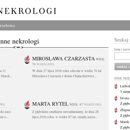
grzebowy
Inne nekrologi
Szukaj
Imię i naz
MIROSŁAWA CZARZASTA
WIEK:
76
WARSZAWA
a 31
W dniu 27 lipca 2026 roku odeszła w wieku 76 lat
. Marek...
Mirosława Czarzasta z domu Chałaczkiewicz...
INNE NE
Ludwik
3 sier
Iwona 
MARTA RYTEL
Z głęb
AWA
WIEK: 87
WARSZAWA
Zbigni
ski nasz
Z głębokim smutkiem zawiadamiamy, że dnia 28
Z głęb
ie o...
lipca 2026 roku, w wieku 87 lat, zmarła nasza...
Marek 
Z głęb