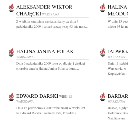
ALEKSANDER WIKTOR
HALINA
CHAJĘCKI
MŁODU
WARSZAWA
Z wielkim smutkiem zawiadamiamy, że dnia 9
W dniu 13 paźd
października 2009 r. zmarł przeżywszy 93 lata nasz...
wieku 93 lat n
HALINA JANINA POLAK
JADWIG
WARSZAWA
WARSZAWA
Dnia 6 października 2009 roku po długiej i ciężkiej
Dnia 11 paździ
chorobie zmarła Halina Janina Polak z domu...
Warszawie, w w
Kopczyńska...
EDWARD DARSKI
BARBA
WIEK: 89
WARSZAWA
WARSZAWA
Dnia 12 października 2009 roku zmarł w wieku 89
Beatko, nigdy 
lat Edward Darski ukochany Tata, Dziadek i...
Koleżance Beac
Najbliższym...