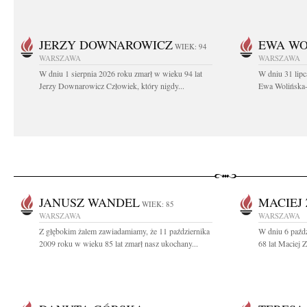
JERZY DOWNAROWICZ
EWA WO
WIEK: 94
WARSZAWA
WARSZAWA
W dniu 1 sierpnia 2026 roku zmarł w wieku 94 lat
W dniu 31 lipc
Jerzy Downarowicz Człowiek, który nigdy...
Ewa Wolińska-W
JANUSZ WANDEL
MACIEJ
WIEK: 85
WARSZAWA
WARSZAWA
Z głębokim żalem zawiadamiamy, że 11 października
W dniu 6 paźd
2009 roku w wieku 85 lat zmarł nasz ukochany...
68 lat Maciej Z