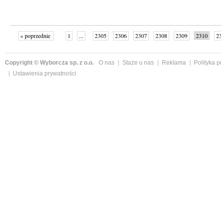
« poprzednie
1
...
2305
2306
2307
2308
2309
2310
2
...
2342
następne »
Copyright © Wyborcza sp. z o.o.
O nas
Staże u nas
Reklama
Polityka 
Ustawienia prywatności