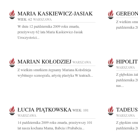
MARIA KASKIEWICZ-JASIAK
GEREON
WIEK: 62
WARSZAWA
Z wielkim smu
W dniu 12 października 2009 roku zmarła,
października 2
przeżywszy 62 lata Maria Kaskiewicz-Jasiak
Uroczystości...
MARIAN KOŁODZIEJ
HIPOLI
WARSZAWA
WARSZAWA
Z wielkim smutkiem żegnamy Mariana Kołodzieja
Z głębokim ża
wybitnego scenografa, artystę plastyka W teatrach...
października 2
nas...
ŁUCJA PIĄTKOWSKA
TADEUS
WIEK: 101
WARSZAWA
WARSZAWA
14 października 2009 roku zmarła, przeżywszy 101
Z głęokim smu
lat nasza kochana Mama, Babcia i Prababcia...
października 2