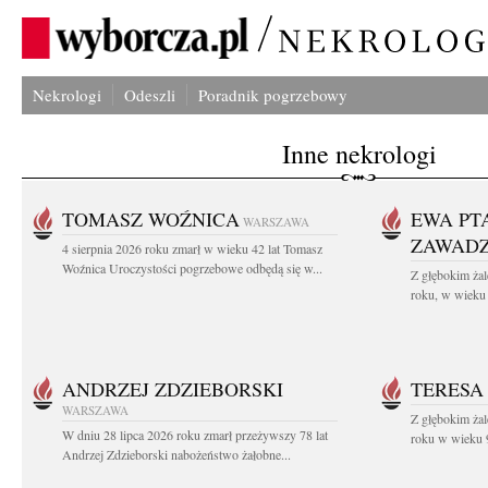
Nekrologi
Odeszli
Poradnik pogrzebowy
Inne nekrologi
TOMASZ WOŹNICA
EWA PT
WARSZAWA
ZAWAD
4 sierpnia 2026 roku zmarł w wieku 42 lat Tomasz
Woźnica Uroczystości pogrzebowe odbędą się w...
Z głębokim żal
roku, w wieku 
ANDRZEJ ZDZIEBORSKI
TERESA
WARSZAWA
Z głębokim żal
W dniu 28 lipca 2026 roku zmarł przeżywszy 78 lat
roku w wieku 9
Andrzej Zdzieborski nabożeństwo żałobne...