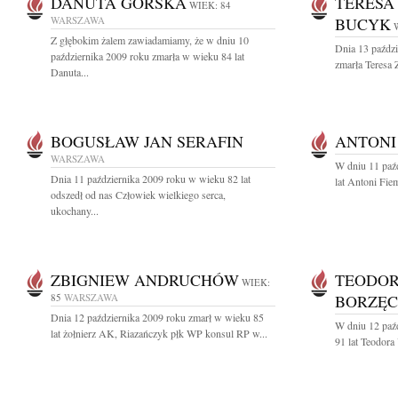
DANUTA GÓRSKA
TERESA
WIEK: 84
WARSZAWA
BUCYK
Z głębokim żalem zawiadamiamy, że w dniu 10
Dnia 13 paździ
października 2009 roku zmarła w wieku 84 lat
zmarła Teresa 
Danuta...
BOGUSŁAW JAN SERAFIN
ANTONI
WARSZAWA
W dniu 11 paź
Dnia 11 października 2009 roku w wieku 82 lat
lat Antoni Fie
odszedł od nas Człowiek wielkiego serca,
ukochany...
ZBIGNIEW ANDRUCHÓW
TEODOR
WIEK:
85
WARSZAWA
BORZĘ
Dnia 12 października 2009 roku zmarł w wieku 85
W dniu 12 paź
lat żołnierz AK, Riazańczyk płk WP konsul RP w...
91 lat Teodora