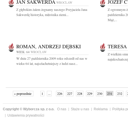
JAN SAKWERDA
JÓZEF 
WROCŁAW
Z głębokim żalem żegnamy naszego Przyjaciela Jana
Z ogromnym ża
Sakwerdę historyka, miłośnika ziemi...
października 2
Mąż,...
ROMAN, ANDRZEJ DĘBSKI
TERESA
WIEK: 64
WROCŁAW
Z wielkim smu
W dniu 27 października 2009 roku odszedł od nas w
najukochańsze
wieku 64 lat, najszlachetniejszy z ludzi nasz...
« poprzednie
1
...
226
227
228
229
230
231
232
Copyright © Wyborcza sp. z o.o.
O nas
Staże u nas
Reklama
Polityka 
Ustawienia prywatności