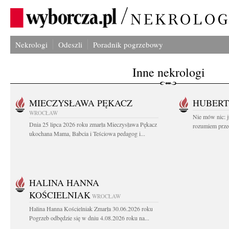
Nekrologi
Odeszli
Poradnik pogrzebowy
Inne nekrologi
MIECZYSŁAWA PĘKACZ
HUBERT
WROCŁAW
Nie mów nic: ju
Dnia 25 lipca 2026 roku zmarła Mieczysława Pękacz
rozumiem przed
ukochana Mama, Babcia i Teściowa pedagog i...
HALINA HANNA
KOŚCIELNIAK
WROCŁAW
Halina Hanna Kościelniak Zmarła 30.06.2026 roku
Pogrzeb odbędzie się w dniu 4.08.2026 roku na...