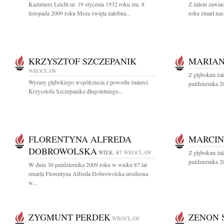
Kazimierz Leicht ur. 19 stycznia 1932 roku zm. 8
Z żalem zawiad
listopada 2009 roku Msza święta żałobna...
roku zmarł nas
KRZYSZTOF SZCZEPANIK
MARIAN
WROCŁAW
Z głębokim ża
Wyrazy głębokiego współczucia z powodu śmierci
października 2
Krzysztofa Szczepanika długoletniego...
FLORENTYNA ALFREDA
MARCIN
DOBROWOLSKA
WIEK: 87
WROCŁAW
Z głębokim ża
października 2
W dniu 30 października 2009 roku w wieku 87 lat
zmarła Florentyna Alfreda Dobrowolska urodzona
w...
ZYGMUNT PERDEK
ZENON 
WROCŁAW