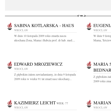
SABINA KOTLARSKA - HAUS
EUGENI
WROCŁAW
WROCŁAW
W dniu 10 listopada 2009 roku zmarła nasza
W dniu 9 listo
ukochana Żona, Mama i Babcia prof. dr hab. med....
Mama, Teściow
EDWARD MROZIEWICZ
MARIA 
WROCŁAW
BEDNA
Z głębokim żalem zawiadamiamy, że dnia 9 listopada
Z głębokim żal
2009 roku w wieku 91 lat zmarł nasz ukochany...
2009 roku zmar
KAZIMIERZ LEICHT
MARIAN
WIEK: 77
WROCŁAW
WROCŁAW