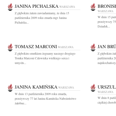
JANINA PICHALSKA
BRONIS
WARSZAWA
WARSZAWA
Z głębokim żalem zawiadamiamy, że dnia 15
W dniu 15 paźd
października 2009 roku zmarła mgr Janina
przeżywszy 75 
Pichalska...
Dziadek...
TOMASZ MARCONI
JAN BR
WARSZAWA
Z głębokim smutkiem żegnamy naszego drogiego
Z głębokim ża
Tomka Marconi Człowieka wielkiego serca i
października 2
umysłu...
najukochańszy.
JANINA KAMIŃSKA
URSZUL
WARSZAWA
WARSZAWA
W dniu 13 października 2009 roku zmarła,
W dniu 8 paźdz
przeżywszy 77 lat Janina Kamińska Nabożeństwo
ciężkiej chorob
żałobne...