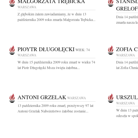
MAŁGORZATA TRĘBICKA
STANIS
WARSZAWA
GRELOF
Z głębokim żalem zawiadamiamy, że w dniu 13
Dnia 14 paździ
października 2009 roku zmarła Małgorzata Trębicka...
zmarła nasza k
PIOYTR DŁUGOŁĘCKI
ZOFIA 
WIEK: 74
WARSZAWA
WARSZAWA
W dniu 15 października 2009 roku zmarł w wieku 74
Dnia 14 paźdz
lat Piotr Długołęcki Msza święta żałobna...
lat Zofia Chmi
ANTONI GRZELAK
URSZUL
WARSZAWA
WARSZAWA
13 października 2009 roku zmarł, przeżywszy 97 lat
W dniu 13 paźd
Antoni Grzelak Nabożeństwo żałobne zostanie...
odeszła w spok