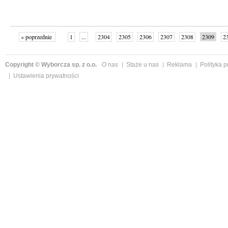
« poprzednie
1
...
2304
2305
2306
2307
2308
2309
2
...
2342
następne »
Copyright © Wyborcza sp. z o.o.
O nas
Staże u nas
Reklama
Polityka 
Ustawienia prywatności