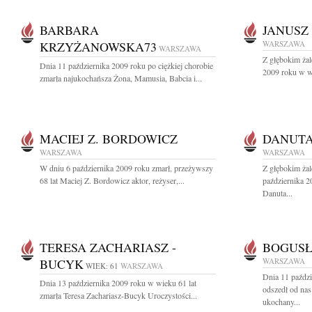
BARBARA
JANUSZ
KRZYŻANOWSKA73
WARSZAWA
WARSZAWA
Z głębokim ża
Dnia 11 października 2009 roku po ciężkiej chorobie
2009 roku w wi
zmarła najukochańsza Żona, Mamusia, Babcia i...
MACIEJ Z. BORDOWICZ
DANUTA
WARSZAWA
WARSZAWA
W dniu 6 października 2009 roku zmarł, przeżywszy
Z głębokim ża
68 lat Maciej Z. Bordowicz aktor, reżyser,...
października 2
Danuta...
TERESA ZACHARIASZ -
BOGUSŁ
BUCYK
WARSZAWA
WIEK: 61
WARSZAWA
Dnia 11 paździ
Dnia 13 października 2009 roku w wieku 61 lat
odszedł od nas
zmarła Teresa Zachariasz-Bucyk Uroczystości...
ukochany...