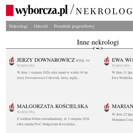
Nekrologi
Odeszli
Poradnik pogrzebowy
Inne nekrologi
JERZY DOWNAROWICZ
EWA WO
WIEK: 94
WARSZAWA
WARSZAWA
W dniu 1 sierpnia 2026 roku zmarł w wieku 94 lat
W dniu 31 lipc
Jerzy Downarowicz Człowiek, który nigdy...
Ewa Wolińska-W
MAŁGORZATA KOŚCIELSKA
MARIAN
WARSZAWA
W dniu 22 lipc
Z wielkim bólem zawiadamiamy, że 3 sierpnia 2026
Marianna Czas
roku zmarła Prof. Małgorzata Kościelska...