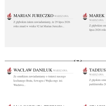
MARIAN JURECZKO
MAREK 
WARSZAWA
WARSZAWA
Z głębokim żalem zawiadamiamy, że 29 lipca 2026
Z głębokim sm
roku zmarł w wieku 92 lat Marian Jureczko...
lipca 2026 rok
WACŁAW DANILUK
TADEUS
WARSZAWA
WARSZAWA
Ze smutkiem zawiadamiamy o śmierci naszego
Z głęokim smu
kochanego Brata, Szwagra i Wujka mgr. inż.
października 2
Wacława...