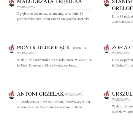
MAŁGORZATA TRĘBICKA
STANIS
WARSZAWA
GRELOF
Z głębokim żalem zawiadamiamy, że w dniu 13
Dnia 14 paździ
października 2009 roku zmarła Małgorzata Trębicka...
zmarła nasza k
PIOYTR DŁUGOŁĘCKI
ZOFIA 
WIEK: 74
WARSZAWA
WARSZAWA
W dniu 15 października 2009 roku zmarł w wieku 74
Dnia 14 paźdz
lat Piotr Długołęcki Msza święta żałobna...
lat Zofia Chmi
ANTONI GRZELAK
URSZUL
WARSZAWA
WARSZAWA
13 października 2009 roku zmarł, przeżywszy 97 lat
W dniu 13 paźd
Antoni Grzelak Nabożeństwo żałobne zostanie...
odeszła w spok