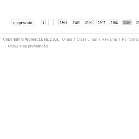
« poprzednie
1
...
2304
2305
2306
2307
2308
2309
2
...
2342
następne »
Copyright © Wyborcza sp. z o.o.
O nas
Staże u nas
Reklama
Polityka 
Ustawienia prywatności