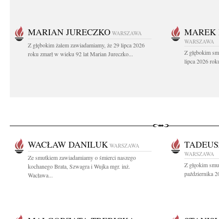
MARIAN JURECZKO
MAREK 
WARSZAWA
WARSZAWA
Z głębokim żalem zawiadamiamy, że 29 lipca 2026
Z głębokim sm
roku zmarł w wieku 92 lat Marian Jureczko...
lipca 2026 rok
WACŁAW DANILUK
TADEUS
WARSZAWA
WARSZAWA
Ze smutkiem zawiadamiamy o śmierci naszego
Z głęokim smu
kochanego Brata, Szwagra i Wujka mgr. inż.
października 2
Wacława...