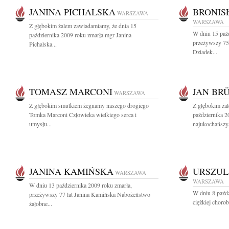
JANINA PICHALSKA
BRONIS
WARSZAWA
WARSZAWA
Z głębokim żalem zawiadamiamy, że dnia 15
W dniu 15 paźd
października 2009 roku zmarła mgr Janina
przeżywszy 75 
Pichalska...
Dziadek...
TOMASZ MARCONI
JAN BR
WARSZAWA
Z głębokim smutkiem żegnamy naszego drogiego
Z głębokim ża
Tomka Marconi Człowieka wielkiego serca i
października 2
umysłu...
najukochańszy.
JANINA KAMIŃSKA
URSZUL
WARSZAWA
WARSZAWA
W dniu 13 października 2009 roku zmarła,
W dniu 8 paźdz
przeżywszy 77 lat Janina Kamińska Nabożeństwo
ciężkiej chorob
żałobne...