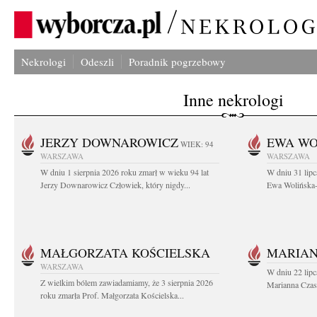
Nekrologi
Odeszli
Poradnik pogrzebowy
Inne nekrologi
JERZY DOWNAROWICZ
EWA WO
WIEK: 94
WARSZAWA
WARSZAWA
W dniu 1 sierpnia 2026 roku zmarł w wieku 94 lat
W dniu 31 lipc
Jerzy Downarowicz Człowiek, który nigdy...
Ewa Wolińska-W
MAŁGORZATA KOŚCIELSKA
MARIAN
WARSZAWA
W dniu 22 lipc
Z wielkim bólem zawiadamiamy, że 3 sierpnia 2026
Marianna Czas
roku zmarła Prof. Małgorzata Kościelska...