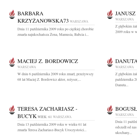
BARBARA
JANUSZ
KRZYŻANOWSKA73
WARSZAWA
WARSZAWA
Z głębokim ża
Dnia 11 października 2009 roku po ciężkiej chorobie
2009 roku w wi
zmarła najukochańsza Żona, Mamusia, Babcia i...
MACIEJ Z. BORDOWICZ
DANUTA
WARSZAWA
WARSZAWA
W dniu 6 października 2009 roku zmarł, przeżywszy
Z głębokim ża
68 lat Maciej Z. Bordowicz aktor, reżyser,...
października 2
Danuta...
TERESA ZACHARIASZ -
BOGUSŁ
BUCYK
WARSZAWA
WIEK: 61
WARSZAWA
Dnia 11 paździ
Dnia 13 października 2009 roku w wieku 61 lat
odszedł od nas
zmarła Teresa Zachariasz-Bucyk Uroczystości...
ukochany...