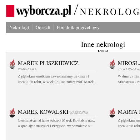
Nekrologi
Odeszli
Poradnik pogrzebowy
Inne nekrologi
MAREK PLISZKIEWICZ
MIROSŁ
WARSZAWA
76
WARSZAW
Z głębokim smutkiem zawiadamiamy, że dnia 31
W dniu 27 lipc
lipca 2026 roku, w wieku 82 lat, zmarł Prof. Marek...
Mirosława Czar
MAREK KOWALSKI
MARTA 
WARSZAWA
Osiemnaście lat temu odszedł Marek Kowalski nasz
Z głębokim sm
wspaniały nauczyciel i Przyjaciel wspomnienie o...
lipca 2026 roku