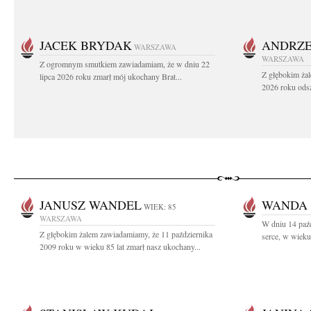
JACEK BRYDAK
ANDRZE
WARSZAWA
WARSZAWA
Z ogromnym smutkiem zawiadamiam, że w dniu 22
Z głębokim żal
lipca 2026 roku zmarł mój ukochany Brat...
2026 roku odsz
JANUSZ WANDEL
WANDA 
WIEK: 85
WARSZAWA
W dniu 14 paźd
Z głębokim żalem zawiadamiamy, że 11 października
serce, w wieku
2009 roku w wieku 85 lat zmarł nasz ukochany...