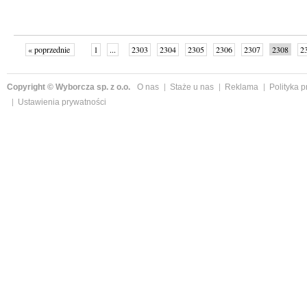
« poprzednie
1
...
2303
2304
2305
2306
2307
2308
2
...
2342
następne »
Copyright © Wyborcza sp. z o.o.
O nas
Staże u nas
Reklama
Polityka 
Ustawienia prywatności