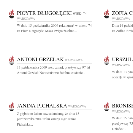
PIOYTR DŁUGOŁĘCKI
ZOFIA 
WIEK: 74
WARSZAWA
WARSZAWA
W dniu 15 października 2009 roku zmarł w wieku 74
Dnia 14 paźdz
lat Piotr Długołęcki Msza święta żałobna...
lat Zofia Chmi
ANTONI GRZELAK
URSZUL
WARSZAWA
WARSZAWA
13 października 2009 roku zmarł, przeżywszy 97 lat
W dniu 13 paźd
Antoni Grzelak Nabożeństwo żałobne zostanie...
odeszła w spok
JANINA PICHALSKA
BRONIS
WARSZAWA
WARSZAWA
Z głębokim żalem zawiadamiamy, że dnia 15
W dniu 15 paźd
października 2009 roku zmarła mgr Janina
przeżywszy 75 
Pichalska...
Dziadek...