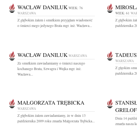
WACŁAW DANILUK
MIROSŁ
WIEK: 76
WARSZAWA
WIEK: 61
WA
Z głębokim żalem i smutkiem przyjęłam wiadomość
Z głębokim ża
o śmierci mego jedynego Brata mgr. inż. Wacława...
października 2
WACŁAW DANILUK
TADEUS
WARSZAWA
WARSZAWA
Ze smutkiem zawiadamiamy o śmierci naszego
Z głęokim smu
kochanego Brata, Szwagra i Wujka mgr. inż.
października 2
Wacława...
MAŁGORZATA TRĘBICKA
STANIS
WARSZAWA
GRELOF
Z głębokim żalem zawiadamiamy, że w dniu 13
Dnia 14 paździ
października 2009 roku zmarła Małgorzata Trębicka...
zmarła nasza k