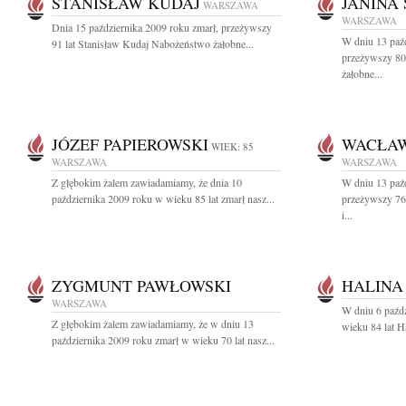
STANISŁAW KUDAJ
JANINA
WARSZAWA
WARSZAWA
Dnia 15 października 2009 roku zmarł, przeżywszy
W dniu 13 paźd
91 lat Stanisław Kudaj Nabożeństwo żałobne...
przeżywszy 80
żałobne...
JÓZEF PAPIEROWSKI
WACŁAW
WIEK: 85
WARSZAWA
WARSZAWA
Z głębokim żalem zawiadamiamy, że dnia 10
W dniu 13 paźd
października 2009 roku w wieku 85 lat zmarł nasz...
przeżywszy 76 
i...
ZYGMUNT PAWŁOWSKI
HALINA
WARSZAWA
W dniu 6 paźdz
Z głębokim żalem zawiadamiamy, że w dniu 13
wieku 84 lat H
października 2009 roku zmarł w wieku 70 lat nasz...