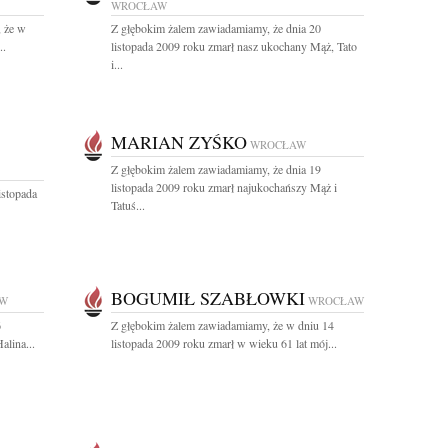
WROCŁAW
 że w
Z głębokim żalem zawiadamiamy, że dnia 20
..
listopada 2009 roku zmarł nasz ukochany Mąż, Tato
i...
MARIAN ZYŚKO
WROCŁAW
Z głębokim żalem zawiadamiamy, że dnia 19
listopada 2009 roku zmarł najukochańszy Mąż i
istopada
Tatuś...
BOGUMIŁ SZABŁOWKI
W
WROCŁAW
6
Z głębokim żalem zawiadamiamy, że w dniu 14
alina...
listopada 2009 roku zmarł w wieku 61 lat mój...