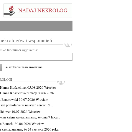
 nekrologów i wspomnień
wisko lub numer ogłoszenia:
+ szukanie zaawansowane
KROLOGI
 Hanna Kościelniak
05.08.2026
Wrocław
 Hanna Kościelniak Zmarła 30.06.2026...
 Brutkowski
30.07.2026
Wrocław
sze pozostanie w naszych sercach Z...
Olichwer
10.07.2026
Wrocław
kim żalem zawiadamiamy, że dnia 7 lipca...
ga Banach
30.06.2026
Wrocław
m zawiadamiamy, że 24 czerwca 2026 roku...