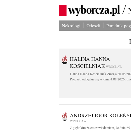
Nekrologi
Odeszli
Poradnik po
HALINA HANNA
KOŚCIELNIAK
WROCŁAW
Halina Hanna Kościelniak Zmarła 30.06.20
Pogrzeb odbędzie się w dniu 4.08.2026 roku
ANDRZEJ IGOR KOŁEŃS
WROCŁAW
Z głębokim żalem zawiadamiam, że dnia 25 