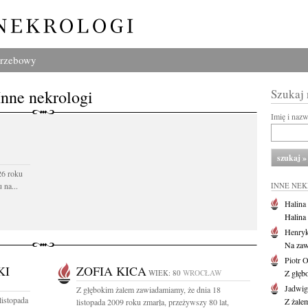
grzebowy
Inne nekrologi
Szukaj
Imię i naz
26 roku
 na...
INNE NE
Halina
Halina
Henryk
Na zaw
Piotr 
KI
ZOFIA KICA
WIEK: 80
WROCŁAW
Z głębo
Jadwi
Z głębokim żalem zawiadamiamy, że dnia 18
listopada
Z żale
listopada 2009 roku zmarła, przeżywszy 80 lat,