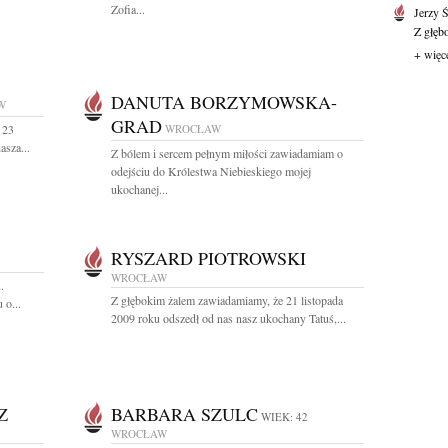
Zofia...
Jerzy 
Z głęb
+ więc
DANUTA BORZYMOWSKA-
W
GRAD
 23
WROCŁAW
asza...
Z bólem i sercem pełnym miłości zawiadamiam o
odejściu do Królestwa Niebieskiego mojej
ukochanej...
RYSZARD PIOTROWSKI
WROCŁAW
.
Z głębokim żalem zawiadamiamy, że 21 listopada
 o...
2009 roku odszedł od nas nasz ukochany Tatuś,...
Z
BARBARA SZULC
WIEK: 42
WROCŁAW