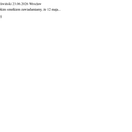
Śliwiński
23.06.2026
Wrocław
okim smutkiem zawiadamiamy, że 12 maja...
ej