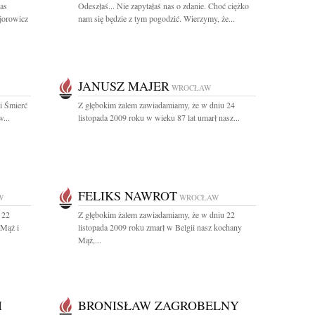
nas
Odeszłaś... Nie zapytałaś nas o zdanie. Choć ciężko
jorowicz
nam się będzie z tym pogodzić. Wierzymy, że...
JANUSZ MAJER
WROCŁAW
zi Śmierć
Z głębokim żalem zawiadamiamy, że w dniu 24
...
listopada 2009 roku w wieku 87 lat umarł nasz...
FELIKS NAWROT
W
WROCŁAW
 22
Z głębokim żalem zawiadamiamy, że w dniu 22
 Mąż i
listopada 2009 roku zmarł w Belgii nasz kochany
Mąż,...
I
BRONISŁAW ZAGROBELNY