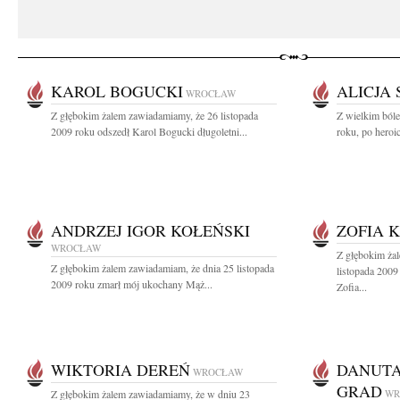
KAROL BOGUCKI
ALICJA
WROCŁAW
Z głębokim żalem zawiadamiamy, że 26 listopada
Z wielkim ból
2009 roku odszedł Karol Bogucki długoletni...
roku, po heroic
ANDRZEJ IGOR KOŁEŃSKI
ZOFIA 
WROCŁAW
Z głębokim ża
Z głębokim żalem zawiadamiam, że dnia 25 listopada
listopada 2009
2009 roku zmarł mój ukochany Mąż...
Zofia...
WIKTORIA DEREŃ
DANUT
WROCŁAW
GRAD
Z głębokim żalem zawiadamiamy, że w dniu 23
WR