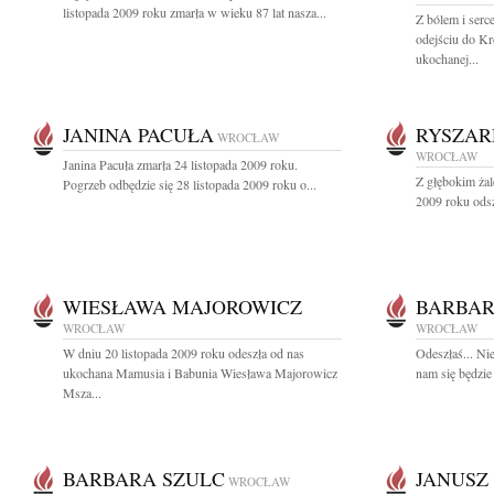
listopada 2009 roku zmarła w wieku 87 lat nasza...
Z bólem i ser
odejściu do Kr
ukochanej...
JANINA PACUŁA
RYSZAR
WROCŁAW
WROCŁAW
Janina Pacuła zmarła 24 listopada 2009 roku.
Z głębokim żal
Pogrzeb odbędzie się 28 listopada 2009 roku o...
2009 roku odsz
WIESŁAWA MAJOROWICZ
BARBAR
WROCŁAW
WROCŁAW
W dniu 20 listopada 2009 roku odeszła od nas
Odeszłaś... Ni
ukochana Mamusia i Babunia Wiesława Majorowicz
nam się będzie
Msza...
BARBARA SZULC
JANUSZ
WROCŁAW