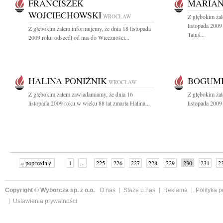
FRANCISZEK
MARIAN
WOJCIECHOWSKI
WROCŁAW
Z głębokim ża
listopada 2009
Z głębokim żalem informujemy, że dnia 18 listopada
Tatuś...
2009 roku odszedł od nas do Wieczności...
HALINA PONIŹNIK
BOGUMI
WROCŁAW
Z głębokim żalem zawiadamiamy, że dnia 16
Z głębokim ża
listopada 2009 roku w wieku 88 lat zmarła Halina...
listopada 2009
« poprzednie
1
...
225
226
227
228
229
230
231
2
»
Copyright © Wyborcza sp. z o.o.
O nas
Staże u nas
Reklama
Polityka 
Ustawienia prywatności