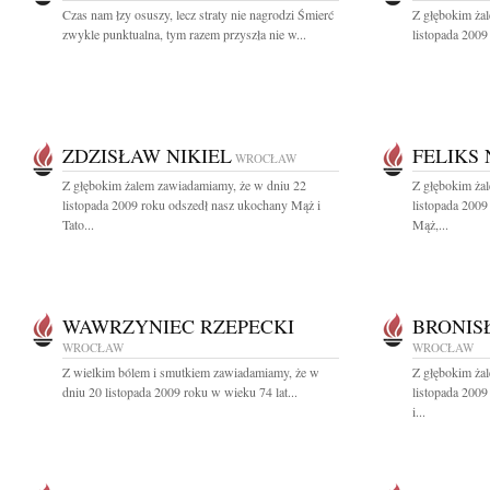
Czas nam łzy osuszy, lecz straty nie nagrodzi Śmierć
Z głębokim ża
zwykle punktualna, tym razem przyszła nie w...
listopada 2009
ZDZISŁAW NIKIEL
FELIKS
WROCŁAW
Z głębokim żalem zawiadamiamy, że w dniu 22
Z głębokim ża
listopada 2009 roku odszedł nasz ukochany Mąż i
listopada 2009
Tato...
Mąż,...
WAWRZYNIEC RZEPECKI
BRONIS
WROCŁAW
WROCŁAW
Z wielkim bólem i smutkiem zawiadamiamy, że w
Z głębokim ża
dniu 20 listopada 2009 roku w wieku 74 lat...
listopada 2009
i...