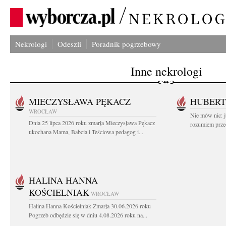
Nekrologi
Odeszli
Poradnik pogrzebowy
Inne nekrologi
MIECZYSŁAWA PĘKACZ
HUBERT
WROCŁAW
Nie mów nic: ju
Dnia 25 lipca 2026 roku zmarła Mieczysława Pękacz
rozumiem przed
ukochana Mama, Babcia i Teściowa pedagog i...
HALINA HANNA
KOŚCIELNIAK
WROCŁAW
Halina Hanna Kościelniak Zmarła 30.06.2026 roku
Pogrzeb odbędzie się w dniu 4.08.2026 roku na...