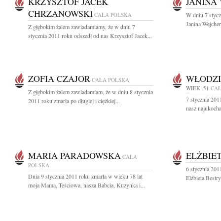
KRZYSZTOF JACEK
JANINA
CHRZANOWSKI
CAŁA POLSKA
W dniu 7 stycz
Janina Wejcher
Z głębokim żalem zawiadamiamy, że w dniu 7
stycznia 2011 roku odszedł od nas Krzysztof Jacek...
ZOFIA CZAJOR
WŁODZI
CAŁA POLSKA
WIEK: 51
CAŁ
Z głębokim żalem zawiadamiam, że w dniu 8 stycznia
7 stycznia 201
2011 roku zmarła po długiej i ciężkiej...
nasz najukocha
MARIA PARADOWSKA
ELŻBIE
CAŁA
POLSKA
6 stycznia 20
Dnia 9 stycznia 2011 roku zmarła w wieku 78 lat
Elżbieta Bestr
moja Mama, Teściowa, nasza Babcia, Kuzynka i...