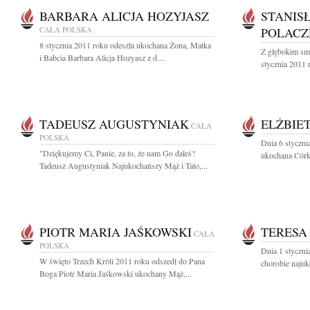
BARBARA ALICJA HOZYJASZ
STANIS
CAŁA POLSKA
POLACZ
8 stycznia 2011 roku odeszła ukochana Żona, Matka
Z głębokim sm
i Babcia Barbara Alicja Hozyasz z d....
stycznia 2011 
TADEUSZ AUGUSTYNIAK
ELŻBIE
CAŁA
POLSKA
Dnia 6 styczn
"Dziękujemy Ci, Panie, za to, że nam Go dałeś?
ukochana Córk
Tadeusz Augustyniak Najukochańszy Mąż i Tato,...
PIOTR MARIA JAŚKOWSKI
TERESA
CAŁA
POLSKA
Dnia 1 styczni
W święto Trzech Króli 2011 roku odszedł do Pana
chorobie naju
Boga Piotr Maria Jaśkowski ukochany Mąż,...