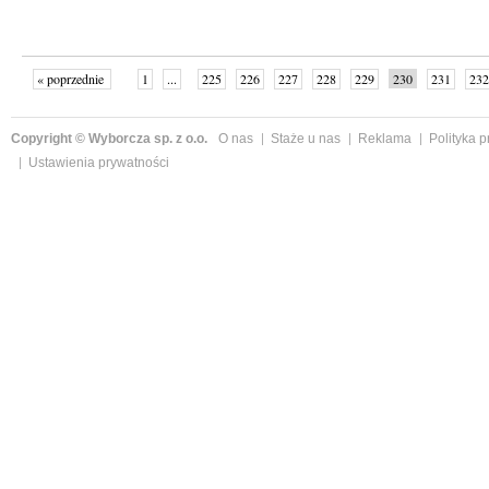
« poprzednie
1
...
225
226
227
228
229
230
231
232
następne »
Copyright © Wyborcza sp. z o.o.
O nas
Staże u nas
Reklama
Polityka 
Ustawienia prywatności