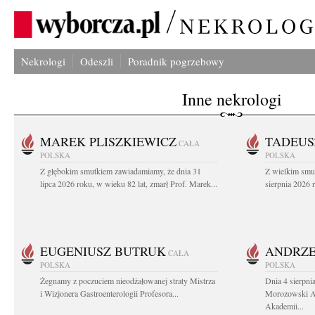
Nekrologi
Odeszli
Poradnik pogrzebowy
Inne nekrologi
MAREK PLISZKIEWICZ
TADEUS
CAŁA
POLSKA
POLSKA
Z głębokim smutkiem zawiadamiamy, że dnia 31
Z wielkim smu
lipca 2026 roku, w wieku 82 lat, zmarł Prof. Marek...
sierpnia 2026 r
EUGENIUSZ BUTRUK
ANDRZE
CAŁA
POLSKA
POLSKA
Żegnamy z poczuciem nieodżałowanej straty Mistrza
Dnia 4 sierpni
i Wizjonera Gastroenterologii Profesora...
Morozowski Ab
Akademii...