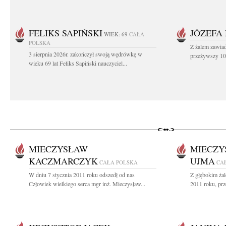
FELIKS SAPIŃSKI
JÓZEFA
WIEK: 69
CAŁA
POLSKA
Z żalem zawiad
3 sierpnia 2026r. zakończył swoją wędrówkę w
przeżywszy 104
wieku 69 lat Feliks Sapiński nauczyciel...
MIECZYSŁAW
MIECZY
KACZMARCZYK
UJMA
CAŁA POLSKA
CA
W dniu 7 stycznia 2011 roku odszedł od nas
Z głębokim żal
Człowiek wielkiego serca mgr inż. Mieczysław...
2011 roku, prz