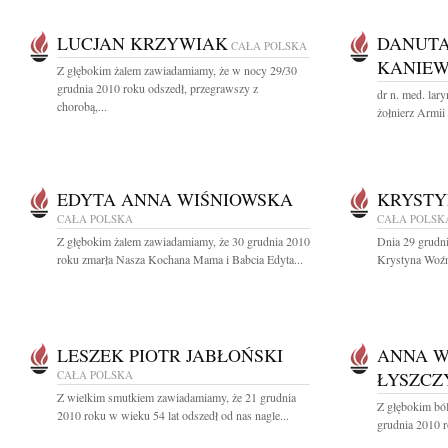
LUCJAN KRZYWIAK
DANUTA
CAŁA POLSKA
KANIE
Z głębokim żalem zawiadamiamy, że w nocy 29/30
grudnia 2010 roku odszedł, przegrawszy z
dr n. med. la
chorobą,...
żołnierz Armii 
EDYTA ANNA WIŚNIOWSKA
KRYSTY
CAŁA POLSKA
CAŁA POLSK
Z głębokim żalem zawiadamiamy, że 30 grudnia 2010
Dnia 29 grudni
roku zmarła Nasza Kochana Mama i Babcia Edyta...
Krystyna Woźn
LESZEK PIOTR JABŁOŃSKI
ANNA W
CAŁA POLSKA
ŁYSZCZ
Z wielkim smutkiem zawiadamiamy, że 21 grudnia
Z głębokim bó
2010 roku w wieku 54 lat odszedł od nas nagle...
grudnia 2010 r