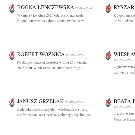
BOGNA LENCZEWSKA
RYSZAR
WARSZAWA
W dniu 19 kwietnia 2025 odeszła od nas nagle
Z głębokim sm
Bogna Lenczewska z domu Światłowska nasza...
2025 r. odszed
ROBERT WOŹNICA
WIESŁA
WARSZAWA
WARSZAWA
Po dlugiej i ciezkiej chorobie w dniu 23 kwietnia
Żegnamy Wies
2025 roku, w wieku 56 lat, zmarł nasz drogi...
człowieka medi
JANUSZ GRZELAK
BEATA 
WARSZAWA
WARSZAWA
Z głębokim żalem przyjąłem wiadomość o śmierci
Z wielkim żal
Profesora Janusza Grzelaka wybitnego psychologa,...
Mecenas Beatę