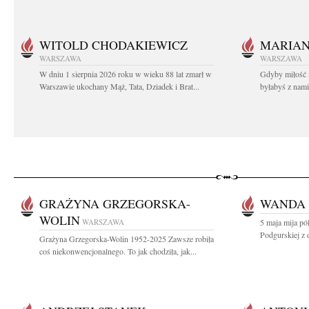
WITOLD CHODAKIEWICZ
MARIA
WARSZAWA
WARSZAWA
W dniu 1 sierpnia 2026 roku w wieku 88 lat zmarł w
Gdyby miłość 
Warszawie ukochany Mąż, Tata, Dziadek i Brat...
byłabyś z nami 
GRAŻYNA GRZEGORSKA-
WANDA
WOLIN
WARSZAWA
5 maja mija pó
Podgurskiej z 
Grażyna Grzegorska-Wolin 1952-2025 Zawsze robiła
coś niekonwencjonalnego. To jak chodziła, jak...