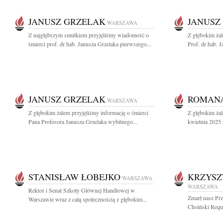
JANUSZ GRZELAK
JANUSZ
WARSZAWA
Z najgłębszym smutkiem przyjęliśmy wiadomość o
Z głębokim ża
śmierci prof. dr hab. Janusza Grzelaka pierwszego...
Prof. dr hab. J
JANUSZ GRZELAK
ROMAN
WARSZAWA
Z głębokim żalem przyjęliśmy informację o śmierci
Z głębokim ża
Pana Profesora Janusza Grzelaka wybitnego...
kwietnia 2025 
STANISŁAW ŁOBEJKO
KRZYSZ
WARSZAWA
WARSZAWA
Rektor i Senat Szkoły Głównej Handlowej w
Zmarł nasz Prz
Warszawie wraz z całą społecznością z głębokim...
Choiński Requie