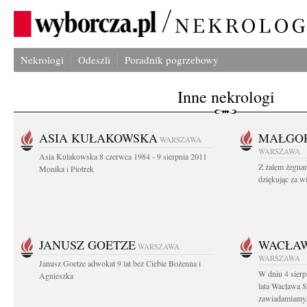
Nekrologi
Odeszli
Poradnik pogrzebowy
Inne nekrologi
ASIA KUŁAKOWSKA
MAŁGOR
WARSZAWA
WARSZAWA
Asia Kułakowska 8 czerwca 1984 - 9 sierpnia 2011
Z żalem żegnam
Monika i Piotrek
dziękując za w
JANUSZ GOETZE
WACŁAW
WARSZAWA
WARSZAWA
Janusz Goetze adwokat 9 lat bez Ciebie Bożenna i
W dniu 4 sier
Agnieszka
lata Wacława 
zawiadamiamy.