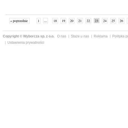
« poprzednie
1
...
18
19
20
21
22
23
24
25
26
»
Copyright © Wyborcza sp. z o.o.
O nas
Staże u nas
Reklama
Polityka 
Ustawienia prywatności