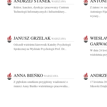
ANDRZEJ STANEK
ANTONI
WARSZAWA
Rektor, kanclerz, dyrekcja i pracownicy Centrum
Z żalem i w z
Technologii Informatycznych i Infrastruktury...
Antoniego Fij
wyrazy...
JANUSZ GRZELAK
WIESŁA
WARSZAWA
GARWA
Odszedł wieloletni kierownik Katedry Psychologii
Społecznej na Wydziale Psychologii Prof. Dr...
W dniu 24 kwi
wieloletnia prz
ANNA BIEŃKO
ANDRZE
WARSZAWA
Z głębokim smutkiem przyjęliśmy wiadomość o
17 kwietnia 2
śmierci Anny Bieńko wieloletniego pracownika...
Sikorski Dzięk