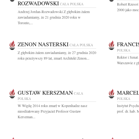
ROZWADOWSKI
CAŁA POLSKA
Robert Rzesoś
2000 jako moc 
Andrzej Jordan-Rozwadowski Z głębokim żalem
zawiadamiamy, że 21 grudnia 2020 roku w
Toronto,...
ZENON NASTERSKI
FRANCI
CAŁA POLSKA
POLSKA
Z głębokim żalem zawiadamiamy, że 27 grudnia 2020
Rektor i Sena
roku przeżywszy 89 lat, zmarł Architekt Zenon...
Warszawie z gł
GUSTAW KERSZMAN
MARCEL
CAŁA
POLSKA
POLSKA
W Wigilę 2014 roku zmarł w Kopenhadze nasz
Instytut Psyc
nieodżałowany Przyjaciel Profesor Gustaw
prof. dr. hab.
Kerszman...