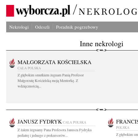
Nekrologi
Odeszli
Poradnik pogrzebowy
Inne nekrologi
MAŁGORZATA KOŚCIELSKA
CAŁA POLSKA
Z głębokim smutkiem żegnam Panią Profesor
Małgorzatę Kościelską moją Mentorkę. Z
wdzięcznością...
JANUSZ FYDRYK
FRANCI
CAŁA POLSKA
POLSKA
Z żalem żegnamy Pana Profesora Janusza Fydryka
Z głębokim sm
pediatrę i jednego z prekursorów...