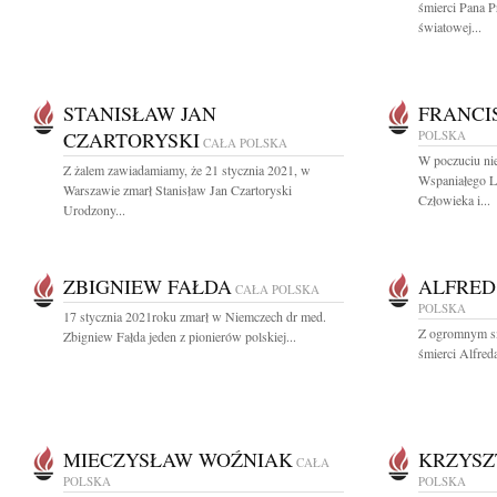
śmierci Pana P
światowej...
STANISŁAW JAN
FRANCI
CZARTORYSKI
POLSKA
CAŁA POLSKA
W poczuciu ni
Z żalem zawiadamiamy, że 21 stycznia 2021, w
Wspaniałego L
Warszawie zmarł Stanisław Jan Czartoryski
Człowieka i...
Urodzony...
ZBIGNIEW FAŁDA
ALFRED
CAŁA POLSKA
POLSKA
17 stycznia 2021roku zmarł w Niemczech dr med.
Z ogromnym s
Zbigniew Fałda jeden z pionierów polskiej...
śmierci Alfred
MIECZYSŁAW WOŹNIAK
KRZYSZ
CAŁA
POLSKA
POLSKA