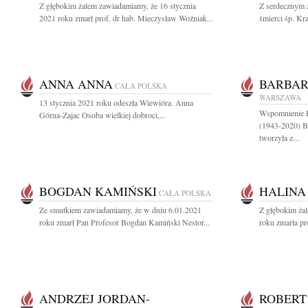
Z głębokim żalem zawiadamiamy, że 16 stycznia
Z serdecznym 
2021 roku zmarł prof. dr hab. Mieczysław Woźniak...
śmierci śp. Krz
ANNA ANNA
BARBAR
CAŁA POLSKA
WARSZAWA
13 stycznia 2021 roku odeszła Wiewióra. Anna
Wspomnieni
Górna-Zajac Osoba wielkiej dobroci,...
(1943-2020) By
tworzyła z...
BOGDAN KAMIŃSKI
HALINA
CAŁA POLSKA
Ze smutkiem zawiadamiamy, że w dniu 6.01.2021
Z głębokim ża
roku zmarł Pan Profesor Bogdan Kamiński Nestor...
roku zmarła pr
ANDRZEJ JORDAN-
ROBERT