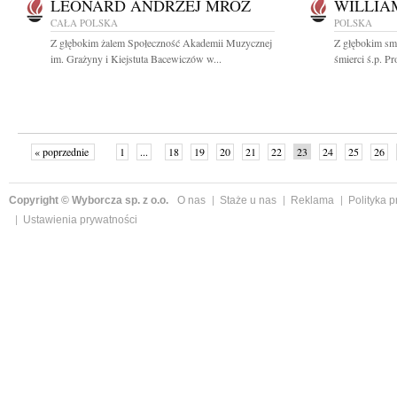
LEONARD ANDRZEJ MRÓZ
WILLIA
CAŁA POLSKA
POLSKA
Z głębokim żalem Społeczność Akademii Muzycznej
Z głębokim sm
im. Grażyny i Kiejstuta Bacewiczów w...
śmierci ś.p. P
« poprzednie
1
...
18
19
20
21
22
23
24
25
26
»
Copyright © Wyborcza sp. z o.o.
O nas
Staże u nas
Reklama
Polityka 
Ustawienia prywatności