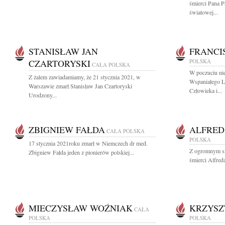
śmierci Pana P
światowej...
STANISŁAW JAN
FRANCI
CZARTORYSKI
POLSKA
CAŁA POLSKA
W poczuciu ni
Z żalem zawiadamiamy, że 21 stycznia 2021, w
Wspaniałego L
Warszawie zmarł Stanisław Jan Czartoryski
Człowieka i...
Urodzony...
ZBIGNIEW FAŁDA
ALFRED
CAŁA POLSKA
POLSKA
17 stycznia 2021roku zmarł w Niemczech dr med.
Z ogromnym s
Zbigniew Fałda jeden z pionierów polskiej...
śmierci Alfred
MIECZYSŁAW WOŹNIAK
KRZYSZ
CAŁA
POLSKA
POLSKA