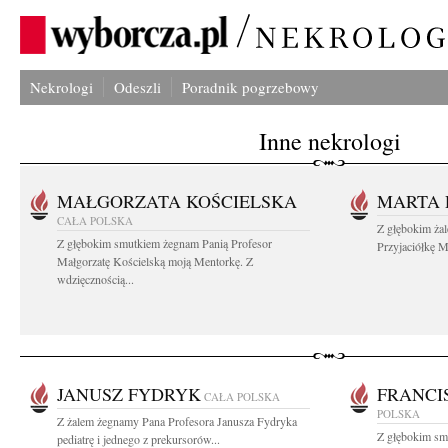
Nekrologi
Odeszli
Poradnik pogrzebowy
Inne nekrologi
MAŁGORZATA KOŚCIELSKA
MARTA 
CAŁA POLSKA
Z głębokim ża
Z głębokim smutkiem żegnam Panią Profesor
Przyjaciółkę M
Małgorzatę Kościelską moją Mentorkę. Z
wdzięcznością...
JANUSZ FYDRYK
FRANCI
CAŁA POLSKA
POLSKA
Z żalem żegnamy Pana Profesora Janusza Fydryka
Z głębokim sm
pediatrę i jednego z prekursorów...