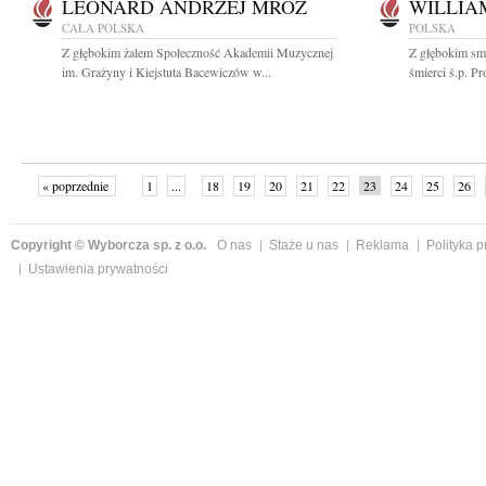
LEONARD ANDRZEJ MRÓZ
WILLIA
CAŁA POLSKA
POLSKA
Z głębokim żalem Społeczność Akademii Muzycznej
Z głębokim sm
im. Grażyny i Kiejstuta Bacewiczów w...
śmierci ś.p. P
« poprzednie
1
...
18
19
20
21
22
23
24
25
26
»
Copyright © Wyborcza sp. z o.o.
O nas
Staże u nas
Reklama
Polityka 
Ustawienia prywatności