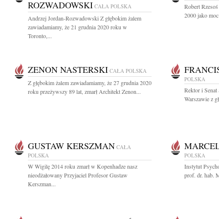
ROZWADOWSKI
CAŁA POLSKA
Robert Rzesoś
2000 jako moc 
Andrzej Jordan-Rozwadowski Z głębokim żalem
zawiadamiamy, że 21 grudnia 2020 roku w
Toronto,...
ZENON NASTERSKI
FRANCI
CAŁA POLSKA
POLSKA
Z głębokim żalem zawiadamiamy, że 27 grudnia 2020
Rektor i Sena
roku przeżywszy 89 lat, zmarł Architekt Zenon...
Warszawie z gł
GUSTAW KERSZMAN
MARCEL
CAŁA
POLSKA
POLSKA
W Wigilę 2014 roku zmarł w Kopenhadze nasz
Instytut Psyc
nieodżałowany Przyjaciel Profesor Gustaw
prof. dr. hab.
Kerszman...