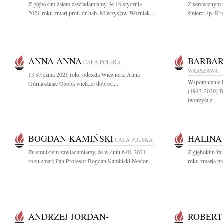
Z głębokim żalem zawiadamiamy, że 16 stycznia
Z serdecznym 
2021 roku zmarł prof. dr hab. Mieczysław Woźniak...
śmierci śp. Krz
ANNA ANNA
BARBAR
CAŁA POLSKA
WARSZAWA
13 stycznia 2021 roku odeszła Wiewióra. Anna
Wspomnieni
Górna-Zajac Osoba wielkiej dobroci,...
(1943-2020) By
tworzyła z...
BOGDAN KAMIŃSKI
HALINA
CAŁA POLSKA
Ze smutkiem zawiadamiamy, że w dniu 6.01.2021
Z głębokim ża
roku zmarł Pan Profesor Bogdan Kamiński Nestor...
roku zmarła pr
ANDRZEJ JORDAN-
ROBERT