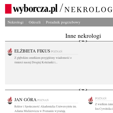
Nekrologi
Odeszli
Poradnik pogrzebowy
Inne nekrologi
ELŻBIETA FIKUS
POZNAŃ
Z głębokim smutkiem przyjęliśmy wiadomość o
śmierci naszej Drogiej Koleżanki i...
JAN GÓRA
POZNAŃ
POZNAŃ
Z wielkim żal
Rektor i Społeczność Akademicka Uniwersytetu im.
Iza Cywińska 
Adama Mickiewicza w Poznaniu wyrażają