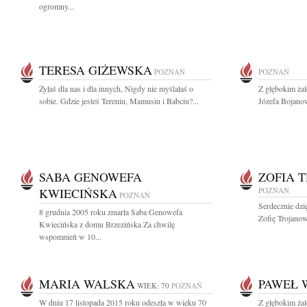
ogromny...
TERESA GIŻEWSKA
POZNAŃ
POZNAŃ
Żyłaś dla nas i dla innych, Nigdy nie myślałaś o
Z głębokim żal
sobie. Gdzie jesteś Tereniu, Mamusiu i Babciu?...
Józefa Bojanow
SABA GENOWEFA
ZOFIA 
KWIECIŃSKA
POZNAŃ
POZNAŃ
Serdecznie dzi
8 grudnia 2005 roku zmarła Saba Genowefa
Zofię Trojanow
Kwiecińska z domu Brzezińska Za chwilę
wspomnień w 10...
MARIA WALSKA
PAWEŁ 
WIEK: 70
POZNAŃ
W dniu 17 listopada 2015 roku odeszła w wieku 70
Z głębokim ża