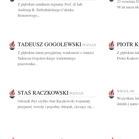
23 września 2
Z głębokim smutkiem żegnamy Prof. dr hab.
98 lat nasza u
Andrzeja B. Ślebodzińskiego Członka
Honorowego...
TADEUSZ GOGOLEWSKI
PIOTR 
POZNAŃ
Z głębokim żalem przyjęliśmy wiadomość o śmierci
Z głębokim ża
Tadeusza Gogolewskiego wieloletniego
Piotra Krakows
pracownika...
STAŚ RACZKOWSKI
WROCŁAW
POZNAŃ
Wszystkim, któ
Odszedł zbyt szybko Staś Raczkowski wspaniały
dzielili z nami 
przyjaciel, wesoły i pogodny chłopak, cieszący się...