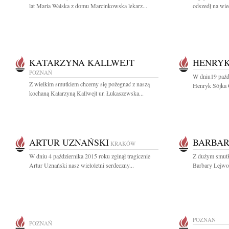
lat Maria Walska z domu Marcinkowska lekarz...
odszedł na wi
KATARZYNA KALLWEJT
HENRYK
POZNAŃ
W dniu19 paźd
Z wielkim smutkiem chcemy się pożegnać z naszą
Henryk Sójka C
kochaną Katarzyną Kallwejt ur. Łukaszewska...
ARTUR UZNAŃSKI
BARBAR
KRAKÓW
W dniu 4 października 2015 roku zginął tragicznie
Z dużym smutk
Artur Uznański nasz wieloletni serdeczny...
Barbary Lejwod
POZNAŃ
POZNAŃ