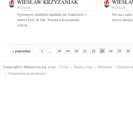
WIESŁAW KRZYŻANIAK
WIESŁA
POZNAŃ
POZNAŃ
Ogromnym smutkiem napełniła nas wiadomość o
Nie ma z nami 
śmierci Prof. dr. hab. Wiesława Krzyżaniaka
artysty plastyk
Artysty...
« poprzednie
1
...
18
19
20
21
22
23
24
25
26
»
Copyright © Wyborcza sp. z o.o.
O nas
Staże u nas
Reklama
Polityka 
Ustawienia prywatności