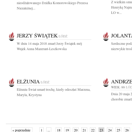
Z wielkim smu
nieodżałowanego Dzidka Komorowskiego Prezesa
Henrykę Najma
Niezależnej...
LO w...
JERZY ŚWIĄTEK
JOLANT
ŁÓDŹ
W dniu 14 maja 2018 zmarł Jerzy Świątek mój
Serdeczne podz
Wujek Anna Mazerant-Leszkowska
niezwykle tros
ELŻUNIA
ANDRZE
ŁÓDŹ
WIEK: 88
ŁÓ
Elżuniu Świat umarł trochę, kiedy odeszłaś Marzena,
Dnia 20 maja 2
Maryla, Krystyna
chorobie zmarł
« poprzednie
1
...
18
19
20
21
22
23
24
25
26