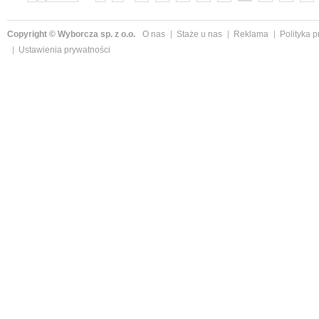
»
Copyright © Wyborcza sp. z o.o.
O nas
Staże u nas
Reklama
Polityka 
Ustawienia prywatności