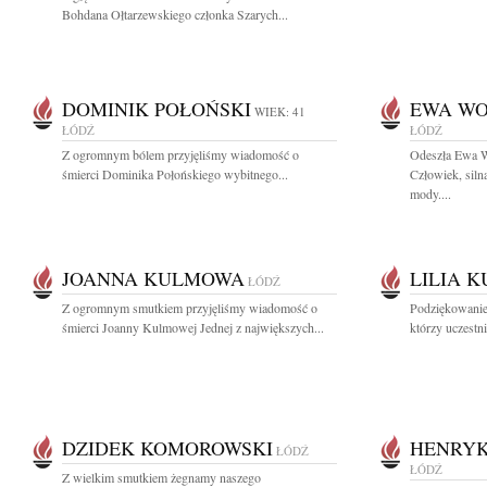
Bohdana Ołtarzewskiego członka Szarych...
DOMINIK POŁOŃSKI
EWA WO
WIEK: 41
ŁÓDŹ
ŁÓDŹ
Z ogromnym bólem przyjęliśmy wiadomość o
Odeszła Ewa W
śmierci Dominika Połońskiego wybitnego...
Człowiek, siln
mody....
JOANNA KULMOWA
LILIA 
ŁÓDŹ
Z ogromnym smutkiem przyjęliśmy wiadomość o
Podziękowanie
śmierci Joanny Kulmowej Jednej z największych...
którzy uczestni
DZIDEK KOMOROWSKI
HENRYK
ŁÓDŹ
ŁÓDŹ
Z wielkim smutkiem żegnamy naszego