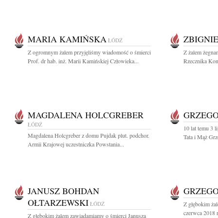
MARIA KAMIŃSKA
ZBIGNI
ŁÓDŹ
Z ogromnym żalem przyjęliśmy wiadomość o śmierci
Z żalem żegna
Prof. dr hab. inż. Marii Kamińskiej Człowieka...
Rzecznika Kon
MAGDALENA HOLCGREBER
GRZEGO
ŁÓDŹ
10 lat temu 3 
Magdalena Holcgreber z domu Pujdak plut. podchor.
Tata i Mąż Grz
Armii Krajowej uczestniczka Powstania...
JANUSZ BOHDAN
GRZEGO
OŁTARZEWSKI
ŁÓDŹ
Z głębokim ża
czerwca 2018 r
Z głębokim żalem zawiadamiamy o śmierci Janusza