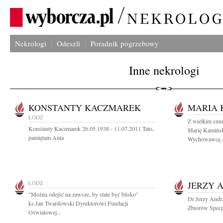
Nekrologi
Odeszli
Poradnik pogrzebowy
Inne nekrologi
KONSTANTY KACZMAREK
MARIA 
ŁÓDŹ
Z wielkim smut
Konstanty Kaczmarek 26.05.1938 - 11.07.2011 Tato,
Marię Kamińs
pamiętam Ania
Wychowawcę..
ŁÓDŹ
JERZY 
"Można odejść na zawsze, by stale być blisko"
Dr Jerzy Andr
ks.Jan Twardowski Dyrektorowi Fundacji
Zbiorów Specja
Oświatowej...