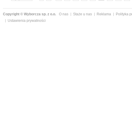
»
Copyright © Wyborcza sp. z o.o.
O nas
Staże u nas
Reklama
Polityka 
Ustawienia prywatności