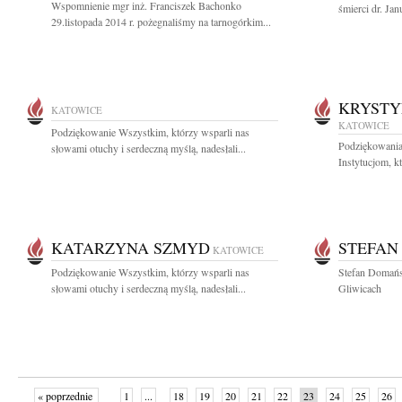
Wspomnienie mgr inż. Franciszek Bachonko
śmierci dr. Ja
29.listopada 2014 r. pożegnaliśmy na tarnogórkim...
KRYSTY
KATOWICE
KATOWICE
Podziękowanie Wszystkim, którzy wsparli nas
Podziękowani
słowami otuchy i serdeczną myślą, nadesłali...
Instytucjom, k
KATARZYNA SZMYD
STEFAN
KATOWICE
Podziękowanie Wszystkim, którzy wsparli nas
Stefan Domańs
słowami otuchy i serdeczną myślą, nadesłali...
Gliwicach
« poprzednie
1
...
18
19
20
21
22
23
24
25
26