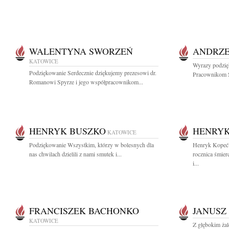
WALENTYNA SWORZEŃ
ANDRZE
KATOWICE
Wyrazy podzię
Podziękowanie Serdecznie dziękujemy prezesowi dr.
Pracownikom S
Romanowi Spyrze i jego współpracownikom...
HENRYK BUSZKO
HENRYK
KATOWICE
Podziękowanie Wszystkim, którzy w bolesnych dla
Henryk Kopeć 
nas chwilach dzielili z nami smutek i...
rocznica śmier
i...
FRANCISZEK BACHONKO
JANUSZ
KATOWICE
Z głębokim ża