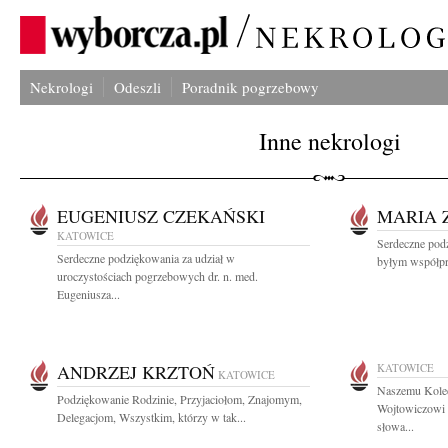
Nekrologi
Odeszli
Poradnik pogrzebowy
Inne nekrologi
EUGENIUSZ CZEKAŃSKI
MARIA
KATOWICE
Serdeczne pod
Serdeczne podziękowania za udział w
byłym współpr
uroczystościach pogrzebowych dr. n. med.
Eugeniusza...
ANDRZEJ KRZTOŃ
KATOWICE
KATOWICE
Naszemu Koled
Podziękowanie Rodzinie, Przyjaciołom, Znajomym,
Wojtowiczowi 
Delegacjom, Wszystkim, którzy w tak...
słowa...