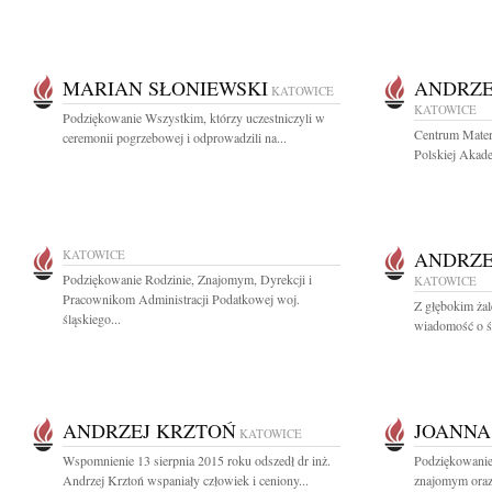
MARIAN SŁONIEWSKI
ANDRZE
KATOWICE
KATOWICE
Podziękowanie Wszystkim, którzy uczestniczyli w
Centrum Mate
ceremonii pogrzebowej i odprowadzili na...
Polskiej Akad
KATOWICE
ANDRZE
Podziękowanie Rodzinie, Znajomym, Dyrekcji i
KATOWICE
Pracownikom Administracji Podatkowej woj.
Z głębokim żal
śląskiego...
wiadomość o śm
ANDRZEJ KRZTOŃ
JOANNA
KATOWICE
Wspomnienie 13 sierpnia 2015 roku odszedł dr inż.
Podziękowanie 
Andrzej Krztoń wspaniały człowiek i ceniony...
znajomym oraz