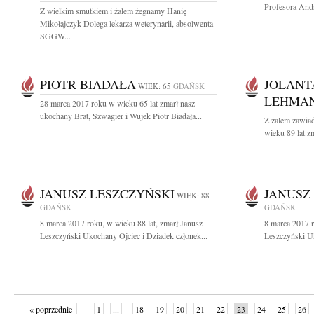
Profesora Andr
Z wielkim smutkiem i żalem żegnamy Hanię
Mikołajczyk-Dolega lekarza weterynarii, absolwenta
SGGW...
PIOTR BIADAŁA
JOLANT
WIEK: 65
GDAŃSK
LEHMA
28 marca 2017 roku w wieku 65 lat zmarł nasz
ukochany Brat, Szwagier i Wujek Piotr Biadała...
Z żalem zawia
wieku 89 lat zm
JANUSZ LESZCZYŃSKI
JANUSZ
WIEK: 88
GDAŃSK
GDAŃSK
8 marca 2017 roku, w wieku 88 lat, zmarł Janusz
8 marca 2017 r
Leszczyński Ukochany Ojciec i Dziadek członek...
Leszczyński Uk
« poprzednie
1
...
18
19
20
21
22
23
24
25
26