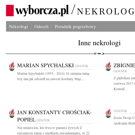
Nekrologi
Odeszli
Poradnik pogrzebowy
Inne nekrologi
MARIAN SPYCHALSKI
ZBIGNI
GDAŃSK
GDAŃSK
Marian Spychalski (1953 - 2014) 16 sierpnia miną
Z głębokim ża
trzy lata jak odszedł na zawsze kochany Mąż,...
czerwca 2017 
Konrad...
JAN KONSTANTY CHOŚCIAK-
GDAŃSK
Zosiu Twoja U
POPIEL
GDAŃSK
spokojnie Beat
Nie umiera ten, kto trwa w pamieci żywych Z
ogromnym żalem i smutkiem zawiadamiamy, że 22