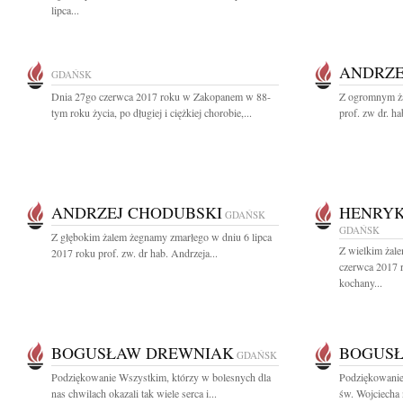
lipca...
ANDRZE
GDAŃSK
Dnia 27go czerwca 2017 roku w Zakopanem w 88-
Z ogromnym ża
tym roku życia, po długiej i ciężkiej chorobie,...
prof. zw dr. h
ANDRZEJ CHODUBSKI
HENRYK
GDAŃSK
GDAŃSK
Z głębokim żalem żegnamy zmarłego w dniu 6 lipca
Z wielkim żal
2017 roku prof. zw. dr hab. Andrzeja...
czerwca 2017 r
kochany...
BOGUSŁAW DREWNIAK
BOGUS
GDAŃSK
Podziękowanie Wszystkim, którzy w bolesnych dla
Podziękowanie 
nas chwilach okazali tak wiele serca i...
św. Wojciecha 