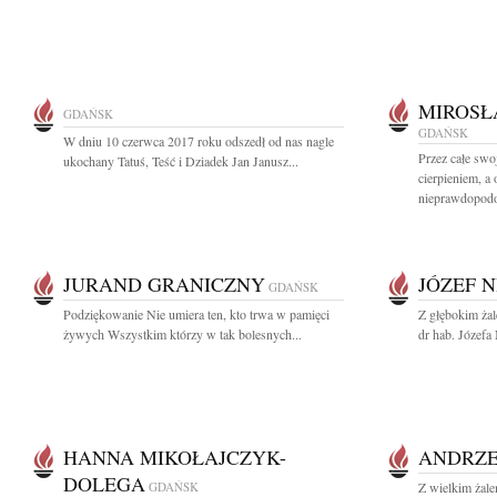
MIROSŁ
GDAŃSK
GDAŃSK
W dniu 10 czerwca 2017 roku odszedł od nas nagle
Przez całe swoj
ukochany Tatuś, Teść i Dziadek Jan Janusz...
cierpieniem, a
nieprawdopod
JURAND GRANICZNY
JÓZEF 
GDAŃSK
Podziękowanie Nie umiera ten, kto trwa w pamięci
Z głębokim ża
żywych Wszystkim którzy w tak bolesnych...
dr hab. Józefa 
HANNA MIKOŁAJCZYK-
ANDRZE
DOLEGA
GDAŃSK
Z wielkim żal