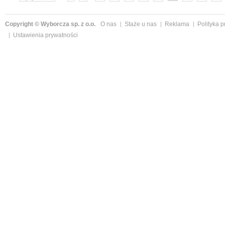
»
Copyright © Wyborcza sp. z o.o.
O nas
Staże u nas
Reklama
Polityka 
Ustawienia prywatności