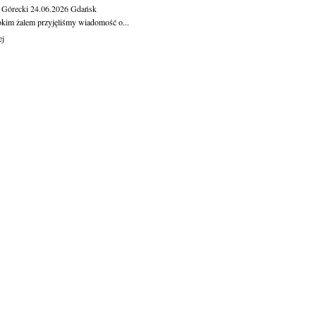
 Górecki
24.06.2026
Gdańsk
okim żalem przyjęliśmy wiadomość o...
ej