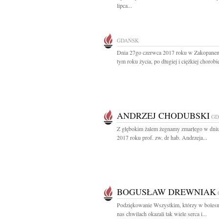
lipca...
GDAŃSK
Dnia 27go czerwca 2017 roku w Zakopane
tym roku życia, po długiej i ciężkiej chorobie
ANDRZEJ CHODUBSKI
GD
Z głębokim żalem żegnamy zmarłego w dniu
2017 roku prof. zw. dr hab. Andrzeja...
BOGUSŁAW DREWNIAK
Podziękowanie Wszystkim, którzy w bolesn
nas chwilach okazali tak wiele serca i...