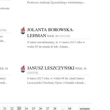
Profesora Andrzeja Zgorzelskiego wieloletniego...
solwenta
JOLANTA BOROWSKA-
AŃSK
LEHMAN
asz
WIEK: 89
GDAŃSK
ła...
Z żalem zawiadamiamy, że 13 marca 2017 roku w
wieku 89 lat zmarła dr hab. Jolanta...
JANUSZ LESZCZYŃSKI
EK: 88
WIEK: 88
GDAŃSK
anusz
8 marca 2017 roku, w wieku 88 lat, zmarł Janusz
onek...
Leszczyński Ukochany Ojciec i Dziadek członek...
21
22
23
24
25
26
27
28
...
68
następne