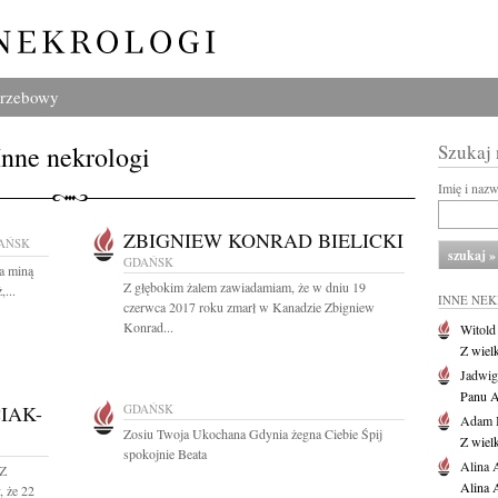
grzebowy
Inne nekrologi
Szukaj
Imię i naz
ZBIGNIEW KONRAD BIELICKI
AŃSK
GDAŃSK
ia miną
Z głębokim żalem zawiadamiam, że w dniu 19
...
INNE NE
czerwca 2017 roku zmarł w Kanadzie Zbigniew
Konrad...
Witold
Z wiel
Jadwig
Panu A
IAK-
GDAŃSK
Adam 
Zosiu Twoja Ukochana Gdynia żegna Ciebie Śpij
Z wiel
spokojnie Beata
Alina 
 Z
Alina 
 że 22