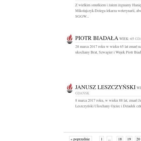
Z wielkim smutkiem i żalem żegnamy Hanię
Mikołajczyk-Dolega lekarza weterynarii, ab
SGGW...
PIOTR BIADAŁA
WIEK: 65
GD
28 marca 2017 roku w wieku 65 lat zmarł n
ukochany Brat, Szwagier i Wujek Piotr Biada
JANUSZ LESZCZYŃSKI
WI
GDAŃSK
8 marca 2017 roku, w wieku 88 lat, zmarł J
Leszczyński Ukochany Ojciec i Dziadek czł
« poprzednie
1
...
18
19
20