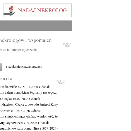
 nekrologów i wspomnień
wisko lub numer ogłoszenia:
+ szukanie zaawansowane
KROLOGI
 Halka
wiek: 89
21.07.2026
Gdańsk
kim żalem i smutkiem żegnamy naszego...
a Czajka
16.07.2026
Gdańsk
ndrzejowi Czajce z powodu śmierci Żony...
Borowski
10.07.2026
Gdańsk
kim smutkiem przyjęłyśmy wiadomość, że...
Augustynowicz
03.07.2026
Gdańsk
Augustynowicz z domu Hinz (1979-2024)...