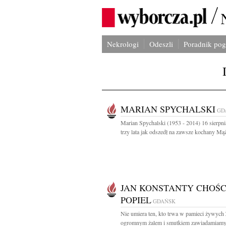
Nekrologi
Odeszli
Poradnik po
MARIAN SPYCHALSKI
GD
Marian Spychalski (1953 - 2014) 16 sierpn
trzy lata jak odszedł na zawsze kochany Mąż,
JAN KONSTANTY CHOŚC
POPIEL
GDAŃSK
Nie umiera ten, kto trwa w pamieci żywych
ogromnym żalem i smutkiem zawiadamiamy,