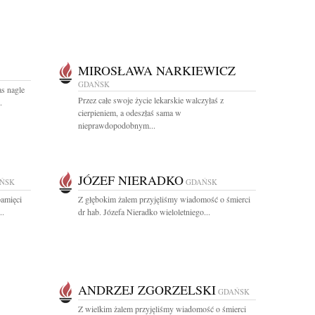
MIROSŁAWA NARKIEWICZ
GDAŃSK
s nagle
Przez całe swoje życie lekarskie walczyłaś z
.
cierpieniem, a odeszłaś sama w
nieprawdopodobnym...
JÓZEF NIERADKO
ŃSK
GDAŃSK
pamięci
Z głębokim żalem przyjęliśmy wiadomość o śmierci
..
dr hab. Józefa Nieradko wieloletniego...
ANDRZEJ ZGORZELSKI
GDAŃSK
Z wielkim żalem przyjęliśmy wiadomość o śmierci