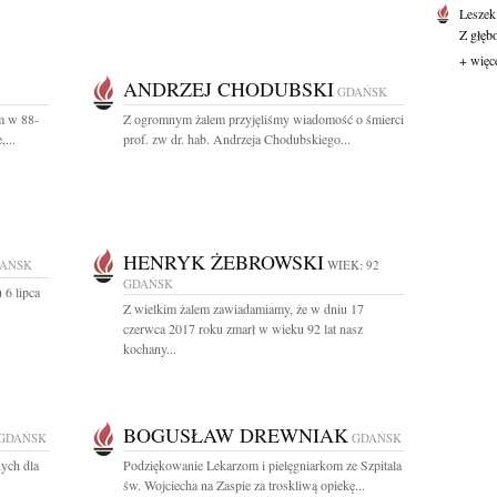
Leszek
Z głęb
+ więc
ANDRZEJ CHODUBSKI
GDAŃSK
m w 88-
Z ogromnym żalem przyjęliśmy wiadomość o śmierci
,...
prof. zw dr. hab. Andrzeja Chodubskiego...
HENRYK ŻEBROWSKI
AŃSK
WIEK: 92
GDAŃSK
 6 lipca
Z wielkim żalem zawiadamiamy, że w dniu 17
czerwca 2017 roku zmarł w wieku 92 lat nasz
kochany...
BOGUSŁAW DREWNIAK
GDAŃSK
GDAŃSK
ych dla
Podziękowanie Lekarzom i pielęgniarkom ze Szpitala
św. Wojciecha na Zaspie za troskliwą opiekę...