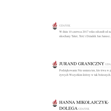
GDAŃSK
W dniu 10 czerwca 2017 roku odszedł od na
ukochany Tatuś, Teść i Dziadek Jan Janusz..
JURAND GRANICZNY
GDA
Podziękowanie Nie umiera ten, kto trwa w 
żywych Wszystkim którzy w tak bolesnych.
HANNA MIKOŁAJCZYK-
DOLEGA
GDAŃSK