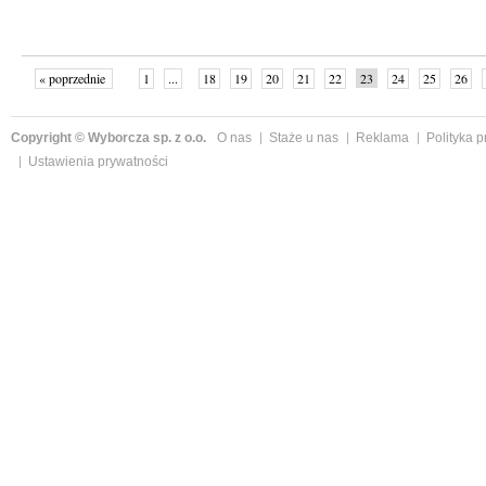
« poprzednie
1
...
18
19
20
21
22
23
24
25
26
»
Copyright © Wyborcza sp. z o.o.
O nas
Staże u nas
Reklama
Polityka 
Ustawienia prywatności