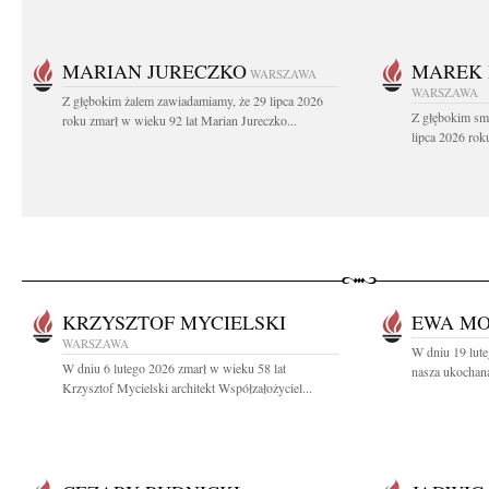
MARIAN JURECZKO
MAREK 
WARSZAWA
WARSZAWA
Z głębokim żalem zawiadamiamy, że 29 lipca 2026
Z głębokim sm
roku zmarł w wieku 92 lat Marian Jureczko...
lipca 2026 rok
KRZYSZTOF MYCIELSKI
EWA M
WARSZAWA
W dniu 19 lute
W dniu 6 lutego 2026 zmarł w wieku 58 lat
nasza ukochan
Krzysztof Mycielski architekt Współzałożyciel...