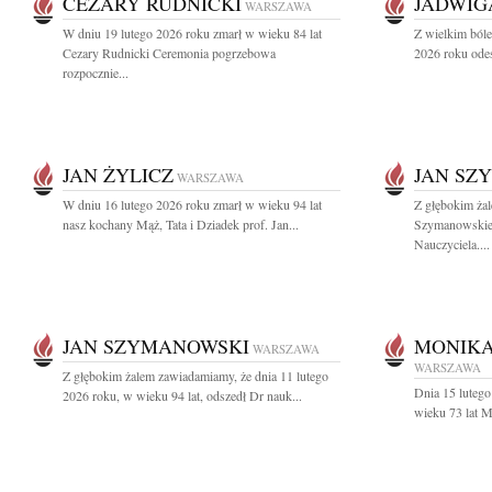
CEZARY RUDNICKI
JADWIG
WARSZAWA
W dniu 19 lutego 2026 roku zmarł w wieku 84 lat
Z wielkim bóle
Cezary Rudnicki Ceremonia pogrzebowa
2026 roku odes
rozpocznie...
JAN ŻYLICZ
JAN SZ
WARSZAWA
W dniu 16 lutego 2026 roku zmarł w wieku 94 lat
Z głębokim żal
nasz kochany Mąż, Tata i Dziadek prof. Jan...
Szymanowskieg
Nauczyciela....
JAN SZYMANOWSKI
MONIKA
WARSZAWA
WARSZAWA
Z głębokim żalem zawiadamiamy, że dnia 11 lutego
Dnia 15 luteg
2026 roku, w wieku 94 lat, odszedł Dr nauk...
wieku 73 lat M