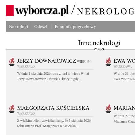
Nekrologi
Odeszli
Poradnik pogrzebowy
Inne nekrologi
JERZY DOWNAROWICZ
EWA WO
WIEK: 94
WARSZAWA
WARSZAWA
W dniu 1 sierpnia 2026 roku zmarł w wieku 94 lat
W dniu 31 lipc
Jerzy Downarowicz Człowiek, który nigdy...
Ewa Wolińska-W
MAŁGORZATA KOŚCIELSKA
MARIAN
WARSZAWA
W dniu 22 lipc
Z wielkim bólem zawiadamiamy, że 3 sierpnia 2026
Marianna Czas
roku zmarła Prof. Małgorzata Kościelska...