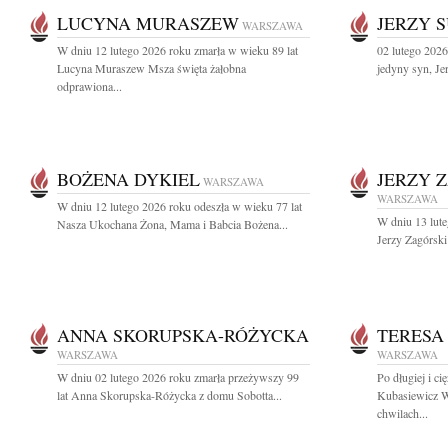
LUCYNA MURASZEW
JERZY 
WARSZAWA
W dniu 12 lutego 2026 roku zmarła w wieku 89 lat
02 lutego 202
Lucyna Muraszew Msza święta żałobna
jedyny syn, Je
odprawiona...
BOŻENA DYKIEL
JERZY 
WARSZAWA
WARSZAWA
W dniu 12 lutego 2026 roku odeszła w wieku 77 lat
W dniu 13 lute
Nasza Ukochana Żona, Mama i Babcia Bożena...
Jerzy Zagórski
ANNA SKORUPSKA-RÓŻYCKA
TERESA
WARSZAWA
WARSZAWA
W dniu 02 lutego 2026 roku zmarła przeżywszy 99
Po długiej i ci
lat Anna Skorupska-Różycka z domu Sobotta...
Kubasiewicz W
chwilach...