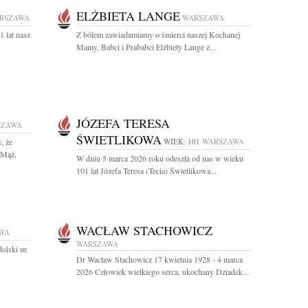
ELŻBIETA LANGE
RSZAWA
WARSZAWA
 lat nasz
Z bólem zawiadamiamy o śmierci naszej Kochanej
.
Mamy, Babci i Prababci Elżbiety Lange z...
JÓZEFA TERESA
SZAWA
ŚWIETLIKOWA
, że
WIEK: 101
WARSZAWA
 Mąż,
W dniu 5 marca 2026 roku odeszła od nas w wieku
101 lat Józefa Teresa (Tecia) Świetlikowa...
WACŁAW STACHOWICZ
WA
WARSZAWA
olski ur.
Dr Wacław Stachowicz 17 kwietnia 1928 - 4 marca
2026 Człowiek wielkiego serca, ukochany Dziadek...