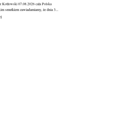
z Kotłowski
07.08.2026
cała Polska
kim smutkiem zawiadamiamy, że dnia 3...
ej