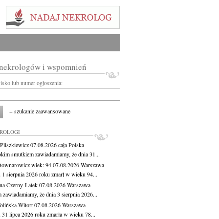
 nekrologów i wspomnień
wisko lub numer ogłoszenia:
+ szukanie zaawansowane
KROLOGI
Pliszkiewicz
07.08.2026
cała Polska
okim smutkiem zawiadamiamy, że dnia 31...
Downarowicz
wiek: 94
07.08.2026
Warszawa
 1 sierpnia 2026 roku zmarł w wieku 94...
na Czerny-Latek
07.08.2026
Warszawa
 zawiadamiamy, że dnia 3 sierpnia 2026...
lińska-Witort
07.08.2026
Warszawa
 31 lipca 2026 roku zmarła w wieku 78...