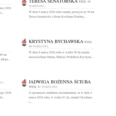
TERESA SENATORSKA
WIEK: 90
WARSZAWA
arca 2026
W dniu 9 marca 2026 roku zmarła, przeżywszy 90 lat
z...
Teresa Senatorska z domu Kochman Dzielna,...
KRYSTYNA BYCHAWSKA
WIEK:
90
WARSZAWA
W dniu 8 marca 2026 roku w wieku 90 lat zmarła
9 lat
nasza kochana Mama, Babcia i Prababcia Krystyna...
ekarz...
JADWIGA BOŻENNA ŚCIUBA
ŁA
WIEK: 81
WARSZAWA
tego 2026
Z ogromnym smutkiem zawiadamiamy, że w dniu 4
r...
marca 2026 roku, w wieku 81 lat, zmarła Ukochana
i...