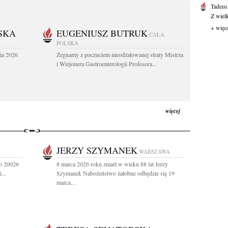
Tadeus
Z wiel
+ więc
SKA
EUGENIUSZ BUTRUK
CAŁA
POLSKA
ia 2026
Żegnamy z poczuciem nieodżałowanej straty Mistrza
i Wizjonera Gastroenterologii Profesora...
więcej
JERZY SZYMANEK
WARSZAWA
go 20026
8 marca 2026 roku zmarł w wieku 88 lat Jerzy
...
Szymanek Nabożeństwo żałobne odbędzie się 19
marca...