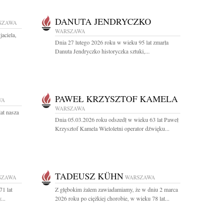
DANUTA JENDRYCZKO
SZAWA
WARSZAWA
aciela,
Dnia 27 lutego 2026 roku w wieku 95 lat zmarła
Danuta Jendryczko historyczka sztuki,...
PAWEŁ KRZYSZTOF KAMELA
WA
WARSZAWA
at nasza
Dnia 05.03.2026 roku odszedł w wieku 63 lat Paweł
Krzysztof Kamela Wieloletni operator dźwięku...
TADEUSZ KÜHN
SZAWA
WARSZAWA
1 lat
Z głębokim żalem zawiadamiamy, że w dniu 2 marca
...
2026 roku po ciężkiej chorobie, w wieku 78 lat...