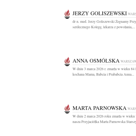
JERZY GOLISZEWSKI
WAR
dr n. med. Jerzy Goliszewski Żegnamy Przyj
serdecznego Kolegę, lekarza z powołania,...
ANNA OSMÓLSKA
WARSZA
W dniu 3 marca 2026 r. zmarła w wieku 84 l
kochana Mama, Babcia i Prababcia Anna...
MARTA PARNOWSKA
WAR
W dniu 2 marca 2026 roku zmarła w wieku 7
nasza Przyjaciółka Marta Parnowska Starszy