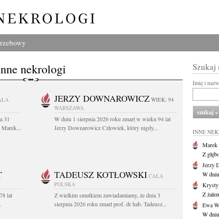
grzebowy
Inne nekrologi
Szukaj
Imię i naz
JERZY DOWNAROWICZ
AŁA
WIEK: 94
WARSZAWA
a 31
W dniu 1 sierpnia 2026 roku zmarł w wieku 94 lat
. Marek...
Jerzy Downarowicz Człowiek, który nigdy...
INNE NE
Marek 
Z głęb
Jerzy 
T
TADEUSZ KOTŁOWSKI
W dniu
CAŁA
POLSKA
Krysty
Z żalem
78 lat
Z wielkim smutkiem zawiadamiamy, że dnia 3
.
sierpnia 2026 roku zmarł prof. dr hab. Tadeusz...
Ewa Wo
W dniu