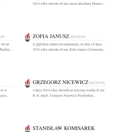
2014 roku odeszła od nas nasza ukochana Mama i...
ZOFIA JANUSZ
CIN
SZCZECIN
 60 lat
Z głębokim żalem zawiadamiamy, że dnia 18 lipca
będzie...
2014 roku odeszła od nas Zofia Janusz Ceremonia...
GRZEGORZ NICEWICZ
SZCZECIN
 że w
4 lipca 2014 roku odszedł na wieczną wachtę dr inż.
asza...
II of. mech. Grzegorz Nicewicz Prodziekan...
STANISŁAW KOMISAREK