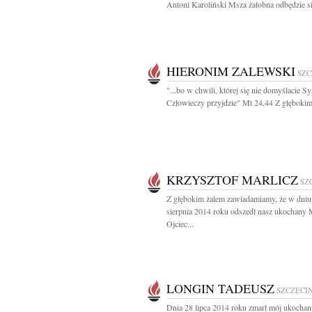
Antoni Karoliński Msza żałobna odbędzie się
HIERONIM ZALEWSKI
SZC
"...bo w chwili, której się nie domyślacie S
Człowieczy przyjdzie" Mt 24,44 Z głębokim
KRZYSZTOF MARLICZ
SZ
Z głębokim żalem zawiadamiamy, że w dniu
sierpnia 2014 roku odszedł nasz ukochany 
Ojciec...
LONGIN TADEUSZ
SZCZECI
Dnia 28 lipca 2014 roku zmarł mój ukocha