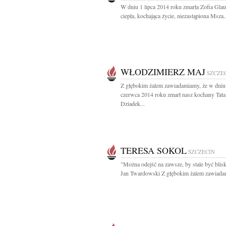
W dniu 1 lipca 2014 roku zmarła Zofia Glau
ciepła, kochająca życie, niezastąpiona Msza..
WŁODZIMIERZ MAJ
SZCZE
Z głębokim żalem zawiadamiamy, że w dniu
czerwca 2014 roku zmarł nasz kochany Tata
Dziadek...
TERESA SOKOL
SZCZECIN
"Można odejść na zawsze, by stale być blisk
Jan Twardowski Z głębokim żalem zawiadam