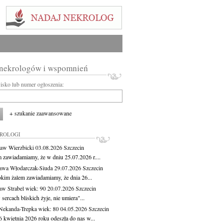
 nekrologów i wspomnień
wisko lub numer ogłoszenia:
+ szukanie zaawansowane
KROLOGI
aw Wierzbicki
03.08.2026
Szczecin
m zawiadamiamy, że w dniu 25.07.2026 r....
awa Włodarczak-Siuda
29.07.2026
Szczecin
okim żalem zawiadamiamy, że dnia 26...
aw Strabel
wiek: 90
20.07.2026
Szczecin
sercach bliskich żyje, nie umiera"...
Nekanda-Trepka
wiek: 80
04.05.2026
Szczecin
6 kwietnia 2026 roku odeszła do nas w...