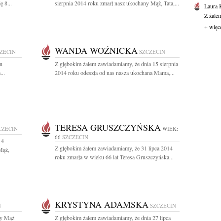
 8...
sierpnia 2014 roku zmarł nasz ukochany Mąż, Tata,...
Laura 
Z żale
+ więc
WANDA WOŹNICKA
ZECIN
SZCZECIN
yn
Z głębokim żalem zawiadamiamy, że dnia 15 sierpnia
...
2014 roku odeszła od nas nasza ukochana Mama,...
TERESA GRUSZCZYŃSKA
CZECIN
WIEK:
66
SZCZECIN
 4
Z głębokim żalem zawiadamiamy, że 31 lipca 2014
Mąż,
roku zmarła w wieku 66 lat Teresa Gruszczyńska...
KRYSTYNA ADAMSKA
N
SZCZECIN
ny Mąż
Z głębokim żalem zawiadamiamy, że dnia 27 lipca