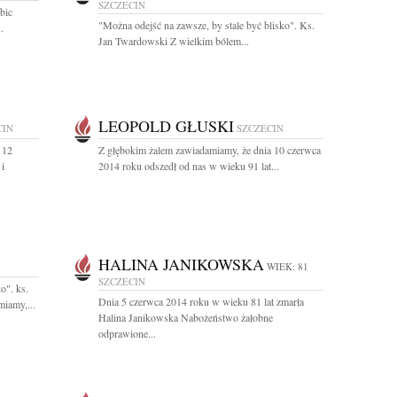
SZCZECIN
bic
"Można odejść na zawsze, by stale być blisko". Ks.
.
Jan Twardowski Z wielkim bólem...
LEOPOLD GŁUSKI
CIN
SZCZECIN
 12
Z głębokim żalem zawiadamiamy, że dnia 10 czerwca
 i
2014 roku odszedł od nas w wieku 91 lat...
HALINA JANIKOWSKA
WIEK: 81
SZCZECIN
o". ks.
Dnia 5 czerwca 2014 roku w wieku 81 lat zmarła
iamy,...
Halina Janikowska Nabożeństwo żałobne
odprawione...