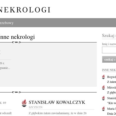
grzebowy
Inne nekrologi
Szukaj
Imię i naz
I
6 r.
gnanie...
INNE NE
Bogusł
Z żale
Mirosł
Z głęb
Stanisł
STANISŁAW KOWALCZYK
K: 89
"Kto w 
SZCZECIN
Maria 
t odszedł
Z głębokim żalem zawiadamiamy, że w dniu 26
Dnia 2