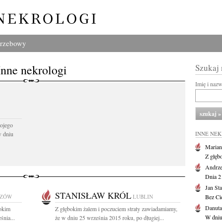
grzebowy
Inne nekrologi
Szukaj
Imię i naz
ojego
w dniu
INNE NE
Marian
Z głęb
Andrze
Dnia 21
Jan St
STANISŁAW KRÓL
SZÓW
LUBLIN
Bez Cie
Danuta
bokim
Z głębokim żalem i poczuciem straty zawiadamiamy,
W dniu
nia...
że w dniu 25 września 2015 roku, po długiej...