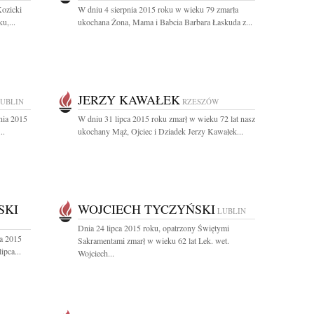
Kozicki
W dniu 4 sierpnia 2015 roku w wieku 79 zmarła
u,...
ukochana Żona, Mama i Babcia Barbara Łaskuda z...
JERZY KAWAŁEK
UBLIN
RZESZÓW
nia 2015
W dniu 31 lipca 2015 roku zmarł w wieku 72 lat nasz
..
ukochany Mąż, Ojciec i Dziadek Jerzy Kawałek...
SKI
WOJCIECH TYCZYŃSKI
LUBLIN
Dnia 24 lipca 2015 roku, opatrzony Świętymi
ca 2015
Sakramentami zmarł w wieku 62 lat Lek. wet.
ipca...
Wojciech...