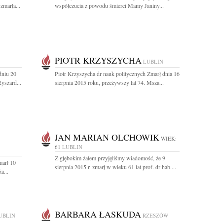
zmarła...
współczucia z powodu śmierci Mamy Janiny...
PIOTR KRZYSZYCHA
LUBLIN
dniu 20
Piotr Krzyszycha dr nauk politycznych Zmarł dnia 16
yszard...
sierpnia 2015 roku, przeżywszy lat 74. Msza...
JAN MARIAN OLCHOWIK
WIEK:
61
LUBLIN
Z głębokim żalem przyjęliśmy wiadomość, że 9
marł 10
sierpnia 2015 r. zmarł w wieku 61 lat prof. dr hab....
a...
BARBARA ŁASKUDA
UBLIN
RZESZÓW