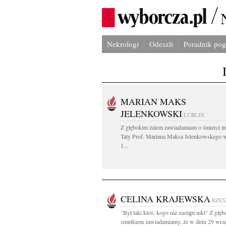
Nekrologi
Odeszli
Poradnik po
MARIAN MAKS
JELENKOWSKI
LUBLIN
Z głębokim żalem zawiadamiam o śmierci m
Taty Prof. Mariana Maksa Jelenkowskego 
1...
CELINA KRAJEWSKA
RZE
"Był taki ktoś, kogo nie zastąpi nikt" Z głę
smutkiem zawiadamiamy, że w dniu 29 wrześ