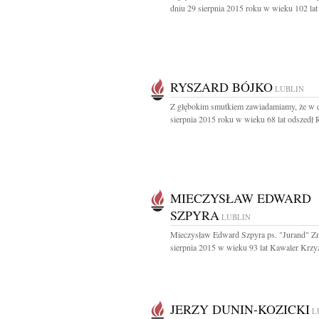
dniu 29 sierpnia 2015 roku w wieku 102 lat 
RYSZARD BÓJKO
LUBLIN
Z głębokim smutkiem zawiadamiamy, że w 
sierpnia 2015 roku w wieku 68 lat odszedł R
MIECZYSŁAW EDWARD
SZPYRA
LUBLIN
Mieczysław Edward Szpyra ps. "Jurand" Z
sierpnia 2015 w wieku 93 lat Kawaler Krzyż
JERZY DUNIN-KOZICKI
L