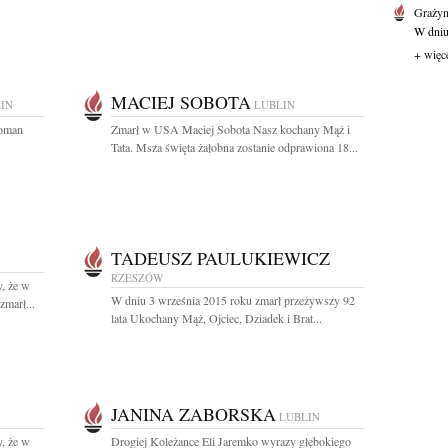
Grażyn
W dniu
+ więc
MACIEJ SOBOTA
IN
LUBLIN
Roman
Zmarł w USA Maciej Sobota Nasz kochany Mąż i
Tata. Msza święta żałobna zostanie odprawiona 18...
TADEUSZ PAULUKIEWICZ
RZESZÓW
, że w
W dniu 3 września 2015 roku zmarł przeżywszy 92
zmarł...
lata Ukochany Mąż, Ojciec, Dziadek i Brat...
JANINA ZABORSKA
LUBLIN
, że w
Drogiej Koleżance Eli Jaremko wyrazy głębokiego