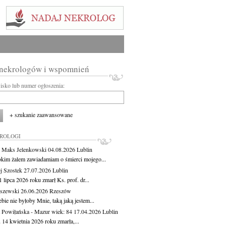
 nekrologów i wspomnień
wisko lub numer ogłoszenia:
+ szukanie zaawansowane
KROLOGI
 Maks Jelenkowski
04.08.2026
Lublin
okim żalem zawiadamiam o śmierci mojego...
j Szostek
27.07.2026
Lublin
 lipca 2026 roku zmarł Ks. prof. dr...
aszewski
26.06.2026
Rzeszów
bie nie byłoby Mnie, taką jaką jestem...
 Powiłańska - Mazur
wiek: 84
17.04.2026
Lublin
 14 kwietnia 2026 roku zmarła,...