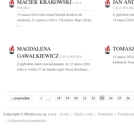
MACIEK KRAKOWSKI
JAN AN
CAŁA
POLSKA
CAŁA POLSK
19 marca 2024 roku zmarł Maciek Krakowski
Z głębokim ża
urodzony 21 czerwca 1944 r. Ukochany Mąż, Ojciec
18 marca 2024 
i...
MAGDALENA
TOMASZ
GAWAŁKIEWICZ
CAŁA POLSKA
15 marca 2024
Łubieński Pisar
Z głębokim żalem zawiadamiamy, że 12 marca 2024
roku w wieku 57 lat zmarła nagle Nasza Kochana...
« poprzednie
1
...
18
19
20
21
22
23
24
25
26
»
Copyright © Wyborcza sp. z o.o.
O nas
Staże u nas
Reklama
Polityka 
Ustawienia prywatności