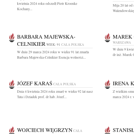
kwietnia 2024 roku odszedł Piotr Kroenke
Mija 20 lat od
Kochany...
Walendowskieg
BARBARA MAJEWSKA-
MAREK 
CELNIKIER
WARSZAWA
WIEK: 91
CAŁA POLSKA
W dniu 9 kwiet
W dniu 29 marca 2024 roku w wieku 91 lat zmarła
dr inż. Marek 
Barbara Majewska-Celnikier Esencja wolności...
JÓZEF KARAŚ
IRENA 
CAŁA POLSKA
Dnia 4 kwietnia 2024 roku zmarł w wieku 92 lat nasz
Z wielkim smu
Tata i Dziadek prof. dr hab. Józef...
marca 2024 r. w
WOJCIECH WĘGRZYN
STANIS
CAŁA