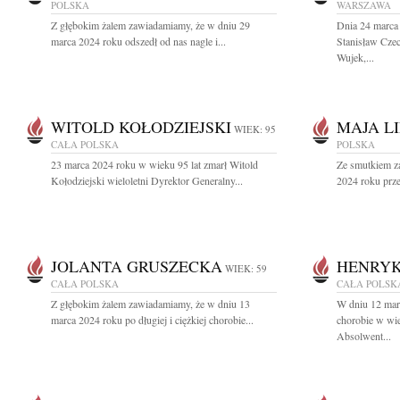
POLSKA
WARSZAWA
Z głębokim żalem zawiadamiamy, że w dniu 29
Dnia 24 marca 
marca 2024 roku odszedł od nas nagle i...
Stanisław Czec
Wujek,...
WITOLD KOŁODZIEJSKI
MAJA L
WIEK: 95
CAŁA POLSKA
POLSKA
23 marca 2024 roku w wieku 95 lat zmarł Witold
Ze smutkiem z
Kołodziejski wieloletni Dyrektor Generalny...
2024 roku prze
JOLANTA GRUSZECKA
HENRYK
WIEK: 59
CAŁA POLSKA
CAŁA POLSK
Z głębokim żalem zawiadamiamy, że w dniu 13
W dniu 12 marc
marca 2024 roku po długiej i ciężkiej chorobie...
chorobie w wi
Absolwent...