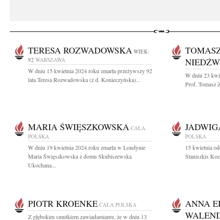
TERESA ROZWADOWSKA
TOMASZ
WIEK:
92
WARSZAWA
NIEDŹW
W dniu 15 kwietnia 2024 roku zmarła przeżywszy 92
W dniu 23 kwie
lata Teresa Rozwadowska (z d. Konieczyńska)...
Prof. Tomasz Z
MARIA ŚWIĘSZKOWSKA
JADWIG
CAŁA
POLSKA
POLSKA
W dniu 19 kwietnia 2024 roku zmarła w Londynie
15 kwietnia od
Maria Święszkowska z domu Skubiszewska
Staniszkis Koch
Ukochana...
PIOTR KROENKE
ANNA E
CAŁA POLSKA
WALEN
Z głębokim smutkiem zawiadamiamy, że w dniu 13