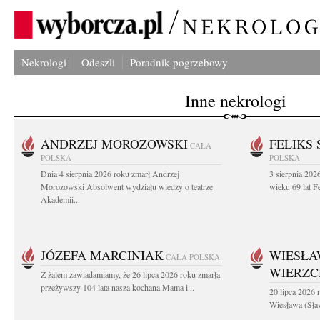
Nekrologi
Odeszli
Poradnik pogrzebowy
Inne nekrologi
ANDRZEJ MOROZOWSKI
FELIKS 
CAŁA
POLSKA
POLSKA
Dnia 4 sierpnia 2026 roku zmarł Andrzej
3 sierpnia 20
Morozowski Absolwent wydziału wiedzy o teatrze
wieku 69 lat Fe
Akademii...
JÓZEFA MARCINIAK
WIESŁA
CAŁA POLSKA
WIERZ
Z żalem zawiadamiamy, że 26 lipca 2026 roku zmarła
przeżywszy 104 lata nasza kochana Mama i...
20 lipca 2026 r
Wiesława (Sła