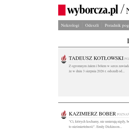
Nekrologi
Odeszli
Poradnik po
TADEUSZ KOTŁOWSKI
PO
Z ogromnym żalem i bólem w sercu zawiad
że w dniu 3 sierpnia 2026 r. odszedł od...
KAZIMIERZ BOBER
POZNA
"Ci, których kochamy, nie umierają nigdy, b
to nieśmiertelność". Emily Dickinson...