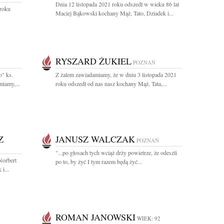
Dnia 12 listopada 2021 roku odszedł w wieku 86 lat
 roku
Maciej Bąkowski kochany Mąż, Tato, Dziadek i...
RYSZARD ŻUKIEL
POZNAŃ
o" ks.
Z żalem zawiadamiamy, że w dniu 3 listopada 2021
iamy,...
roku odszedł od nas nasz kochany Mąż, Tata,...
Z
JANUSZ WALCZAK
POZNAŃ
"...po głosach tych wciąż drży powietrze, że odeszli
Norbert
po to, by żyć I tym razem będą żyć...
i...
ROMAN JANOWSKI
WIEK: 92