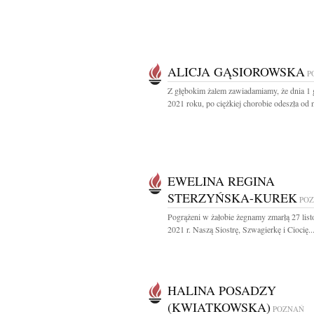
ALICJA GĄSIOROWSKA
P
Z głębokim żalem zawiadamiamy, że dnia 1 
2021 roku, po ciężkiej chorobie odeszła od n
EWELINA REGINA
STERZYŃSKA-KUREK
PO
Pogrążeni w żałobie żegnamy zmarłą 27 lis
2021 r. Naszą Siostrę, Szwagierkę i Ciocię..
HALINA POSADZY
(KWIATKOWSKA)
POZNAŃ