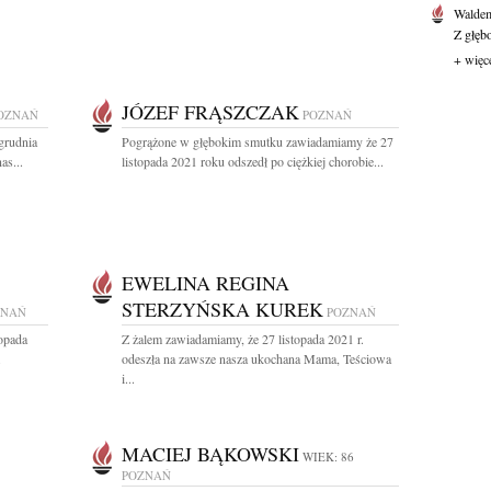
Waldem
Z głęb
+ więc
JÓZEF FRĄSZCZAK
OZNAŃ
POZNAŃ
grudnia
Pogrążone w głębokim smutku zawiadamiamy że 27
as...
listopada 2021 roku odszedł po ciężkiej chorobie...
EWELINA REGINA
STERZYŃSKA KUREK
ZNAŃ
POZNAŃ
topada
Z żalem zawiadamiamy, że 27 listopada 2021 r.
.
odeszła na zawsze nasza ukochana Mama, Teściowa
i...
MACIEJ BĄKOWSKI
WIEK: 86
POZNAŃ