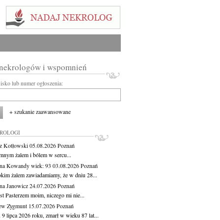
 nekrologów i wspomnień
wisko lub numer ogłoszenia:
+ szukanie zaawansowane
KROLOGI
z Kotłowski
05.08.2026
Poznań
mnym żalem i bólem w sercu...
yna Kowandy
wiek: 93
03.08.2026
Poznań
okim żalem zawiadamiamy, że w dniu 28...
na Janowicz
24.07.2026
Poznań
st Pasterzem moim, niczego mi nie...
ew Zygmunt
15.07.2026
Poznań
9 lipca 2026 roku, zmarł w wieku 87 lat...