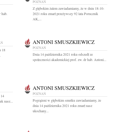
POZNAŃ
Z głębokim żalem zawiadamiamy, że w dniu 18-10-
 hab.
2021 roku zmarł przeżywszy 92 lata Porucznik
AK,...
ANTONI SMUSZKIEWICZ
AŃ
POZNAŃ
u 18
Dnia 14 października 2021 roku odszedł ze
.
społeczności akademickiej prof. zw. dr hab. Antoni...
ANTONI SMUSZKIEWICZ
POZNAŃ
 14
Pogrążeni w głębokim smutku zawiadamiamy, że
k nasz...
dnia 14 października 2021 roku zmarł nasz
ukochany...