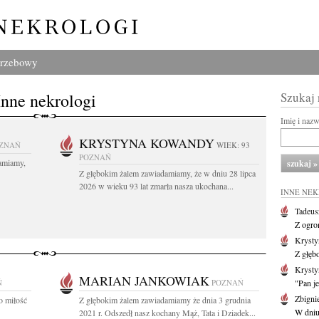
grzebowy
Inne nekrologi
Szukaj
Imię i naz
KRYSTYNA KOWANDY
ZNAŃ
WIEK: 93
POZNAŃ
amiamy,
Z głębokim żalem zawiadamiamy, że w dniu 28 lipca
2026 w wieku 93 lat zmarła nasza ukochana...
INNE NE
Tadeus
Z ogro
Kryst
Z głęb
Krysty
MARIAN JANKOWIAK
Ń
POZNAŃ
"Pan je
Zbigni
o miłość
Z głębokim żalem zawiadamiamy że dnia 3 grudnia
W dniu 
2021 r. Odszedł nasz kochany Mąż, Tata i Dziadek...