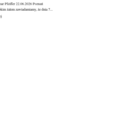
ar Pfeiffer
22.06.2026
Poznań
okim żalem zawiadamiamy, że dnia 7...
ej