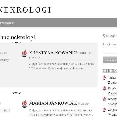
grzebowy
Inne nekrologi
Szukaj
Imię i naz
KRYSTYNA KOWANDY
ZNAŃ
WIEK: 93
POZNAŃ
amiamy,
Z głębokim żalem zawiadamiamy, że w dniu 28 lipca
2026 w wieku 93 lat zmarła nasza ukochana...
INNE NE
Tadeus
Z ogro
Kryst
Z głęb
Krysty
MARIAN JANKOWIAK
Ń
POZNAŃ
"Pan je
Zbigni
o miłość
Z głębokim żalem zawiadamiamy że dnia 3 grudnia
W dniu 
2021 r. Odszedł nasz kochany Mąż, Tata i Dziadek...