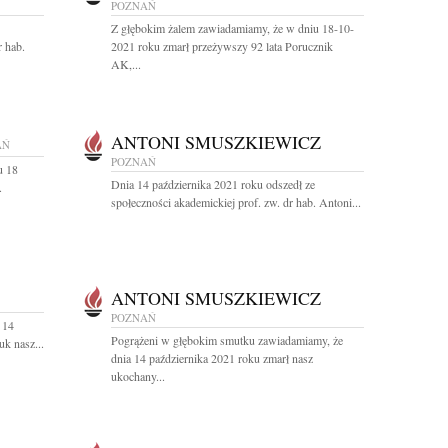
POZNAŃ
Z głębokim żalem zawiadamiamy, że w dniu 18-10-
 hab.
2021 roku zmarł przeżywszy 92 lata Porucznik
AK,...
ANTONI SMUSZKIEWICZ
AŃ
POZNAŃ
u 18
Dnia 14 października 2021 roku odszedł ze
.
społeczności akademickiej prof. zw. dr hab. Antoni...
ANTONI SMUSZKIEWICZ
POZNAŃ
 14
Pogrążeni w głębokim smutku zawiadamiamy, że
k nasz...
dnia 14 października 2021 roku zmarł nasz
ukochany...