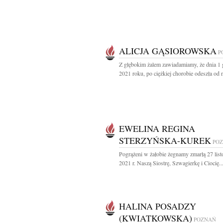
ALICJA GĄSIOROWSKA
P
Z głębokim żalem zawiadamiamy, że dnia 1 
2021 roku, po ciężkiej chorobie odeszła od n
EWELINA REGINA
STERZYŃSKA-KUREK
PO
Pogrążeni w żałobie żegnamy zmarłą 27 lis
2021 r. Naszą Siostrę, Szwagierkę i Ciocię..
HALINA POSADZY
(KWIATKOWSKA)
POZNAŃ