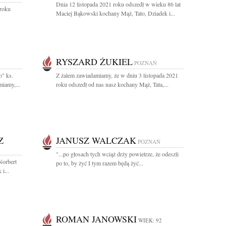
Dnia 12 listopada 2021 roku odszedł w wieku 86 lat
 roku
Maciej Bąkowski kochany Mąż, Tato, Dziadek i...
RYSZARD ŻUKIEL
POZNAŃ
o" ks.
Z żalem zawiadamiamy, że w dniu 3 listopada 2021
iamy,...
roku odszedł od nas nasz kochany Mąż, Tata,...
Z
JANUSZ WALCZAK
POZNAŃ
"...po głosach tych wciąż drży powietrze, że odeszli
Norbert
po to, by żyć I tym razem będą żyć...
i...
ROMAN JANOWSKI
WIEK: 92