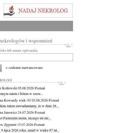
 nekrologów i wspomnień
wisko lub numer ogłoszenia:
+ szukanie zaawansowane
KROLOGI
z Kotłowski
05.08.2026
Poznań
mnym żalem i bólem w sercu...
yna Kowandy
wiek: 93
03.08.2026
Poznań
okim żalem zawiadamiamy, że w dniu 28...
na Janowicz
24.07.2026
Poznań
st Pasterzem moim, niczego mi nie...
ew Zygmunt
15.07.2026
Poznań
9 lipca 2026 roku, zmarł w wieku 87 lat...