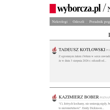
Nekrologi
Odeszli
Poradnik po
TADEUSZ KOTŁOWSKI
PO
Z ogromnym żalem i bólem w sercu zawiad
że w dniu 3 sierpnia 2026 r. odszedł od...
KAZIMIERZ BOBER
POZNA
"Ci, których kochamy, nie umierają nigdy, b
to nieśmiertelność". Emily Dickinson...