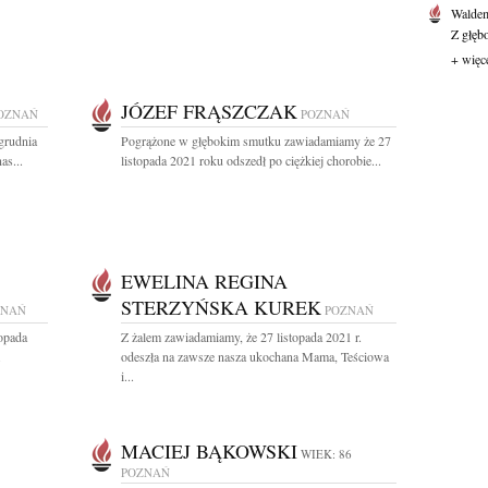
Waldem
Z głęb
+ więc
JÓZEF FRĄSZCZAK
OZNAŃ
POZNAŃ
grudnia
Pogrążone w głębokim smutku zawiadamiamy że 27
as...
listopada 2021 roku odszedł po ciężkiej chorobie...
EWELINA REGINA
STERZYŃSKA KUREK
ZNAŃ
POZNAŃ
topada
Z żalem zawiadamiamy, że 27 listopada 2021 r.
.
odeszła na zawsze nasza ukochana Mama, Teściowa
i...
MACIEJ BĄKOWSKI
WIEK: 86
POZNAŃ