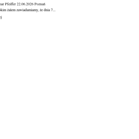
ar Pfeiffer
22.06.2026
Poznań
okim żalem zawiadamiamy, że dnia 7...
ej