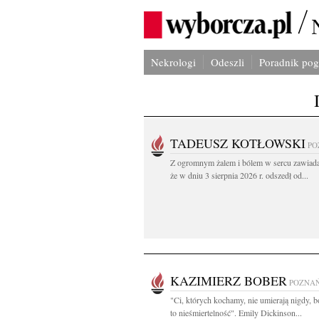
Nekrologi
Odeszli
Poradnik po
TADEUSZ KOTŁOWSKI
PO
Z ogromnym żalem i bólem w sercu zawiad
że w dniu 3 sierpnia 2026 r. odszedł od...
KAZIMIERZ BOBER
POZNA
"Ci, których kochamy, nie umierają nigdy, b
to nieśmiertelność". Emily Dickinson...