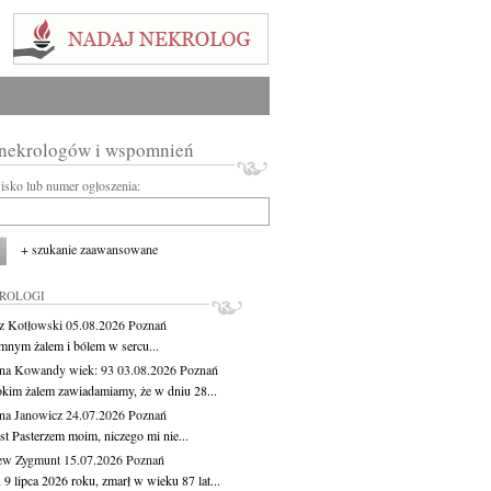
 nekrologów i wspomnień
wisko lub numer ogłoszenia:
+ szukanie zaawansowane
KROLOGI
z Kotłowski
05.08.2026
Poznań
mnym żalem i bólem w sercu...
yna Kowandy
wiek: 93
03.08.2026
Poznań
okim żalem zawiadamiamy, że w dniu 28...
na Janowicz
24.07.2026
Poznań
st Pasterzem moim, niczego mi nie...
ew Zygmunt
15.07.2026
Poznań
9 lipca 2026 roku, zmarł w wieku 87 lat...