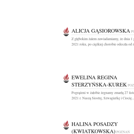
ALICJA GĄSIOROWSKA
P
Z głębokim żalem zawiadamiamy, że dnia 1 
2021 roku, po ciężkiej chorobie odeszła od n
EWELINA REGINA
STERZYŃSKA-KUREK
PO
Pogrążeni w żałobie żegnamy zmarłą 27 lis
2021 r. Naszą Siostrę, Szwagierkę i Ciocię..
HALINA POSADZY
(KWIATKOWSKA)
POZNAŃ