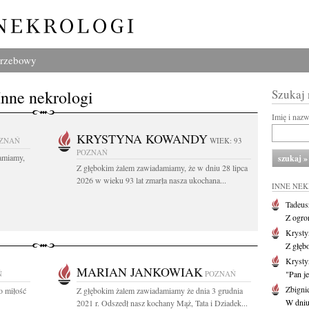
grzebowy
Inne nekrologi
Szukaj
Imię i naz
KRYSTYNA KOWANDY
ZNAŃ
WIEK: 93
POZNAŃ
amiamy,
Z głębokim żalem zawiadamiamy, że w dniu 28 lipca
2026 w wieku 93 lat zmarła nasza ukochana...
INNE NE
Tadeus
Z ogro
Kryst
Z głęb
Krysty
MARIAN JANKOWIAK
Ń
POZNAŃ
"Pan je
Zbigni
o miłość
Z głębokim żalem zawiadamiamy że dnia 3 grudnia
W dniu 
2021 r. Odszedł nasz kochany Mąż, Tata i Dziadek...