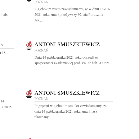
POZNAŃ
Z głębokim żalem zawiadamiamy, że w dniu 18-10-
 hab.
2021 roku zmarł przeżywszy 92 lata Porucznik
AK,...
ANTONI SMUSZKIEWICZ
AŃ
POZNAŃ
u 18
Dnia 14 października 2021 roku odszedł ze
.
społeczności akademickiej prof. zw. dr hab. Antoni...
ANTONI SMUSZKIEWICZ
POZNAŃ
 14
Pogrążeni w głębokim smutku zawiadamiamy, że
k nasz...
dnia 14 października 2021 roku zmarł nasz
ukochany...