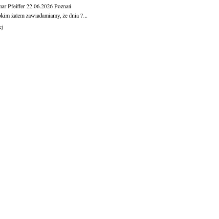
ar Pfeiffer
22.06.2026
Poznań
okim żalem zawiadamiamy, że dnia 7...
ej