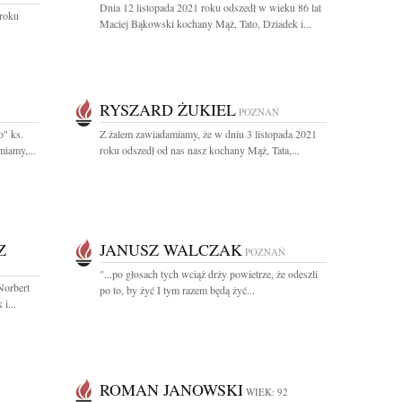
Dnia 12 listopada 2021 roku odszedł w wieku 86 lat
 roku
Maciej Bąkowski kochany Mąż, Tato, Dziadek i...
RYSZARD ŻUKIEL
POZNAŃ
o" ks.
Z żalem zawiadamiamy, że w dniu 3 listopada 2021
iamy,...
roku odszedł od nas nasz kochany Mąż, Tata,...
Z
JANUSZ WALCZAK
POZNAŃ
"...po głosach tych wciąż drży powietrze, że odeszli
Norbert
po to, by żyć I tym razem będą żyć...
i...
ROMAN JANOWSKI
WIEK: 92