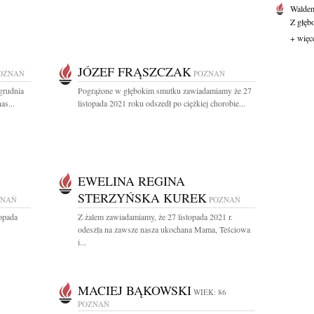
Waldem
Z głęb
+ więc
JÓZEF FRĄSZCZAK
OZNAŃ
POZNAŃ
grudnia
Pogrążone w głębokim smutku zawiadamiamy że 27
as...
listopada 2021 roku odszedł po ciężkiej chorobie...
EWELINA REGINA
STERZYŃSKA KUREK
ZNAŃ
POZNAŃ
topada
Z żalem zawiadamiamy, że 27 listopada 2021 r.
.
odeszła na zawsze nasza ukochana Mama, Teściowa
i...
MACIEJ BĄKOWSKI
WIEK: 86
POZNAŃ