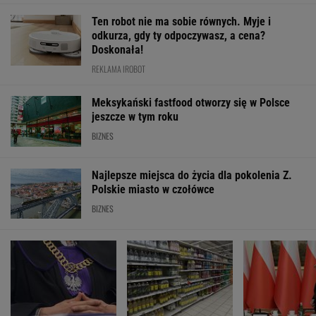
WALUTY I GIEŁDA
EUR
USD
CHF
GBP
WIG
4,2986
3,7189
4,6063
5,0188
151 481,32
-0,03%
0%
0,07%
0,03%
-0,2%
SPRAWDŹ NOTOWANIA
Notowania dostarcza VIA24ONLINE
MOTORYZACJA