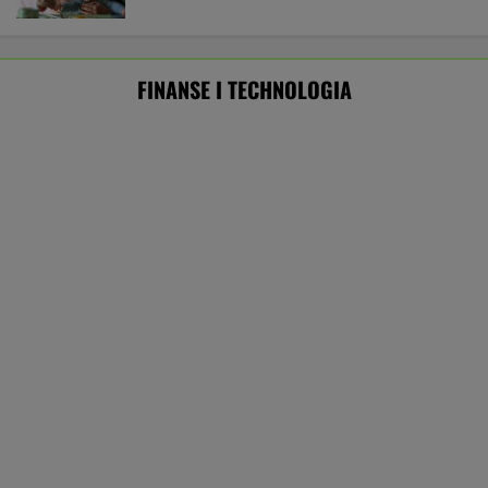
finansowe. UOKiK bezlitosny. Ponad 400 tys. zł
kar
BIZNES
Pierwszy etap GAT zakończony. To
strategiczna inwestycja dla polskiego
eksportu
MATERIAŁ PROMOCYJNY
Eksperci krótko o pomyśle Muska."Szanse
oceniam na zero"
TECHNOLOGIE