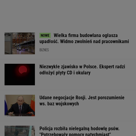
Policja rozbiła nielegalną hodowlę psów.
"Potrzebowały pomocy natychmiast"
Tysiące osób zrobi to we wrześniu. Powód
może cię zaskoczyć
MATERIAŁ PROMOCYJNY,
18+
Wyniki Lotto
Rozmowa zza grobu?
Łukaszenka od
09.08.2026 -
Zaskakujące
za współudział
EkstraPensja,
doniesienia Kremla o
rosyjskiej agres
EkstraPremia,
Putinie
"Mamy dowody"
Kaskada, MiniLotto,