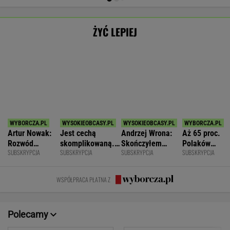
ŻYĆ LEPIEJ
Artur Nowak:
Jest cechą
Andrzej Wrona:
Aż 65 proc.
Rozwód
skomplikowaną.
Skończyłem
Polaków
SUBSKRYPCJA
SUBSKRYPCJA
SUBSKRYPCJA
SUBSKRYPCJA
odsłania dużo
Sprawia, że silniej
karierę, bo
odczuwa
więcej niż
przeżywamy stres
chciałem być
ruchowstręt.
prawda o
fajnym mężem i
Nie ćwiczy w
WSPÓŁPRACA PŁATNA Z
współmałżonku
ojcem
ogóle
Polecamy