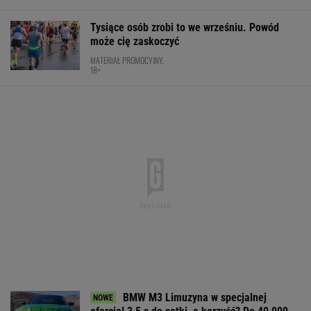
BMW M3 Limuzyna w specjalnej
ofercie! 3,5 s do setki, a korzyść? Do 40 000
złotych!
MATERIAŁ PROMOCYJNY
Ależ wieści ws. Lewandowskiego. Barcelona
nagle ogłasza
PIŁKA NOŻNA