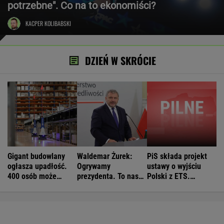
potrzebne". Co na to ekonomiści?
KACPER KOLIBABSKI
DZIEŃ W SKRÓCIE
Gigant budowlany
Waldemar Żurek:
PiS składa projekt
ogłasza upadłość.
Ogrywamy
ustawy o wyjściu
400 osób może
prezydenta. To nasz
Polski z ETS.
stracić pracę
wielki sukces
Czarnek: Blamaż
Tuska