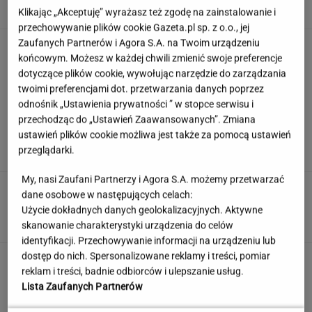
Klikając „Akceptuję” wyrażasz też zgodę na zainstalowanie i
przechowywanie plików cookie Gazeta.pl sp. z o.o., jej
Zaufanych Partnerów i Agora S.A. na Twoim urządzeniu
Zmysłowa choreografia Lesar i Zillmann.
końcowym. Możesz w każdej chwili zmienić swoje preferencje
Zaprezentowały ją podczas ślubu
dotyczące plików cookie, wywołując narzędzie do zarządzania
twoimi preferencjami dot. przetwarzania danych poprzez
odnośnik „Ustawienia prywatności ” w stopce serwisu i
Rozpoznasz kraj po trzech słowach? Sprawdź
przechodząc do „Ustawień Zaawansowanych”. Zmiana
to w quizie geograficznym
ustawień plików cookie możliwa jest także za pomocą ustawień
przeglądarki.
My, nasi Zaufani Partnerzy i Agora S.A. możemy przetwarzać
Skandynawskie śniadania mistrzów. Te smaki
dane osobowe w następujących celach:
budzą lepiej niż kawa
Użycie dokładnych danych geolokalizacyjnych. Aktywne
MATERIAŁ PROMOCYJNY
skanowanie charakterystyki urządzenia do celów
identyfikacji. Przechowywanie informacji na urządzeniu lub
dostęp do nich. Spersonalizowane reklamy i treści, pomiar
Anastazja Kuś została mistrzynią
reklam i treści, badnie odbiorców i ulepszanie usług.
świata. "Kariera przez pośladki"? Mamy
Lista Zaufanych Partnerów
komentarz
SUBSKRYPCJA