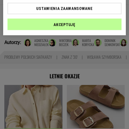
USTAWIENIA ZAAWANSOWANE
Pensje lekarzy. Specjalista
hematolog dostał podwyżkę, ale zarabia mniej
AKCEPTUJĘ
SUBSKRYPCJA
AGNIESZKA
WIKTORIA
MARTA
DOMINIK
Autorzy:
NIEDZIAŁEK
BECZEK
KORYCKA
SENKOWSKI
PROBLEMY POLSKICH SIATKARZY
ZNAK Z '30'
WISŁAWA SZYMBORSKA
LETNIE OKAZJE