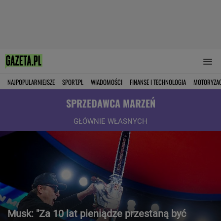
NAJPOPULARNIEJSZE
SPORT.PL
WIADOMOŚCI
FINANSE I TECHNOLOGIA
MOTORYZA
SPRZEDAWCA MARZEŃ
GŁÓWNIE WŁASNYCH
Musk: "Za 10 lat pieniądze przestaną być