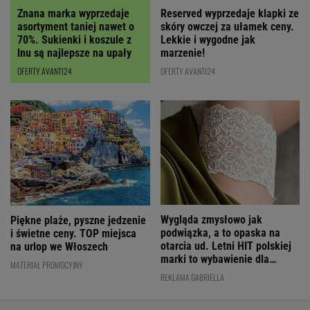
Znana marka wyprzedaje
Reserved wyprzedaje klapki ze
asortyment taniej nawet o
skóry owczej za ułamek ceny.
70%. Sukienki i koszule z
Lekkie i wygodne jak
lnu są najlepsze na upały
marzenie!
OFERTY AVANTI24
OFERTY AVANTI24
Wygląda zmysłowo jak
Piękne plaże, pyszne jedzenie
podwiązka, a to opaska na
i świetne ceny. TOP miejsca
otarcia ud. Letni HIT polskiej
na urlop we Włoszech
marki to wybawienie dla
MATERIAŁ PROMOCYJNY
kobiet!
REKLAMA GABRIELLA