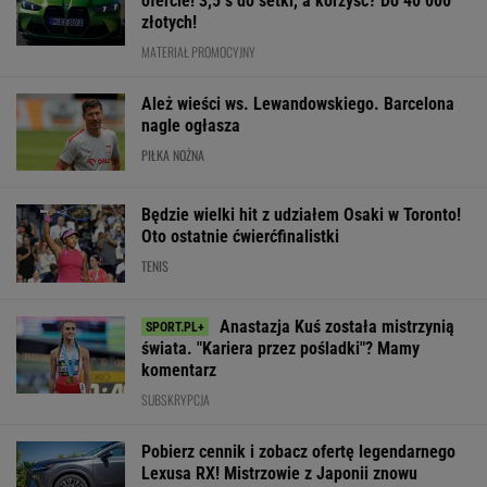
Będzie wielki hit z udziałem Osaki w Toronto!
Oto ostatnie ćwierćfinalistki
TENIS
Anastazja Kuś została mistrzynią
świata. "Kariera przez pośladki"? Mamy
komentarz
SUBSKRYPCJA
Pobierz cennik i zobacz ofertę legendarnego
Lexusa RX! Mistrzowie z Japonii znowu
podnieśli poprzeczkę
MATERIAŁ PROMOCYJNY
Lewandowski strzelił gola w 93. minucie. Tak
ocenił go trener Chicago Fire
PIŁKA NOŻNA