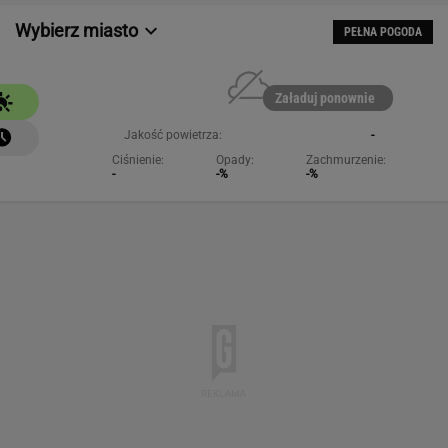
Wybierz miasto
PEŁNA POGODA
Załaduj ponownie
Jakość powietrza:
-
Ciśnienie:
Opady:
Zachmurzenie:
-
-%
-%