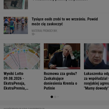
MultiMulti
WSPÓŁPRACA PŁATNA Z WYBORCZA.PL
ZROZUM, POZNAJ, ODKRYWAJ
SEKCJA Z SUBSKRYPCJĄ
Kiedy Niemiec po raz pierwszy jedzie do
Gdańska, Warszawy, Wrocławia, Poznania
mówi: ?To szok"
Zaćmienie 12 sierpnia: praktyczny przewodnik
Najbardziej absurdalna rzecz w nowym
"1670"? Tym razem to ja marudzę