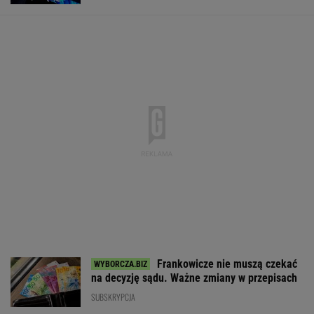
Meksykański fastfood otworzy się w Polsce
jeszcze w tym roku
BIZNES
Najlepsze miejsca do życia dla pokolenia Z.
Polskie miasto w czołówce
BIZNES
Oszuści wzięli na nią
Kupiłeś ten
PiS kpi z podwy
pożyczkę, bank
napój? Lepiej go nie
płacy minimalne
zażądał spłaty. Jest
pij. Cała partia znika
"Tusk wrócił na
decyzja sądu
ze sklepów