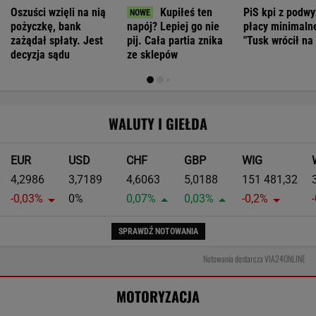
Jeździsz spokojnie, żeby oszczędzać? Twój
samochód może tego nie lubić
MOTO NEWS
Kierowca Amazona utarł nosa
motocyklistom. Trafił się twardy przeciwnik
Jak teraz kupuje się nowy samochód w
Polsce? Rozmawiamy z ekspertem
MATERIAŁ PROMOCYJNY