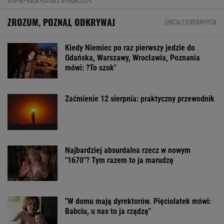
"W domu mają dyrektorów. Pięciolatek mówi:
Babciu, u nas to ja rządzę"
FINANSE I TECHNOLOGIA
Influencerzy promowali piramidy