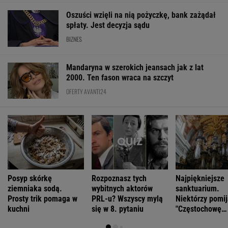
Oszuści wzięli na nią pożyczkę, bank zażądał
spłaty. Jest decyzja sądu
BIZNES
Mandaryna w szerokich jeansach jak z lat
2000. Ten fason wraca na szczyt
OFERTY AVANTI24
Posyp skórkę
Rozpoznasz tych
Najpiękniejsze
ziemniaka sodą.
wybitnych aktorów
sanktuarium.
Prosty trik pomaga w
PRL-u? Wszyscy mylą
Niektórzy pomij
kuchni
się w 8. pytaniu
"Częstochowę
Północy"