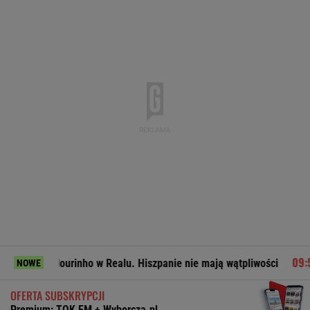
 Mourinho w Realu. Hiszpanie nie mają wątpliwości
Miał po
NOWE
OFERTA SUBSKRYPCJI
Premium: TOK FM + Wyborcza.pl