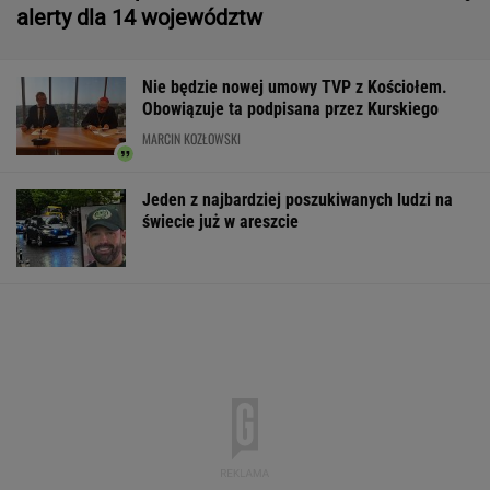
Wielka firma budowlana ogłasza
upadłość. Widmo zwolnień nad pracownikami
BIZNES
Niezwykłe zjawisko w Polsce. Ekspert radzi
odłożyć płyty CD i okulary
Udane negocjacje Rosji. Jest porozumienie
ws. baz wojskowych