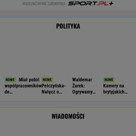
Miał pobić
Waldemar
współpracowników
Pełczyńska-
Żurek:
Kamery na
do
Nałęcz o
Ogrywamy
brytyjskich
nieprzytomności.
doniesieniach
prezydenta. To
dronach
Ukrainiec
ws. Hołowni:
nasz wielki
"potajemnie"
zatrzymany
Ciężko
sukces
łączyły się z
WIADOMOŚCI
uwierzyć
Chinami