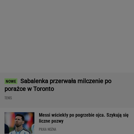
Sabalenka przerwała milczenie po
porażce w Toronto
TENIS
Messi wściekły po pogrzebie ojca. Szykują się
liczne pozwy
PIŁKA NOŻNA
Tysiące osób zrobi to we wrześniu. Powód
może cię zaskoczyć
MATERIAŁ PROMOCYJNY,
18+