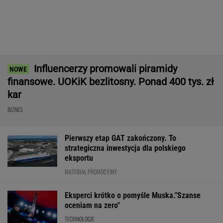
Frankowicze nie muszą czekać
na decyzję sądu. Ważne zmiany w przepisach
SUBSKRYPCJA
Ten robot nie ma sobie równych. Myje i
odkurza, gdy ty odpoczywasz, a cena?
Doskonała!
REKLAMA IROBOT