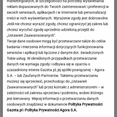
marketingowych, w szczególności na potrzeby wyświetlania
reklam dopasowanych do Twoich zainteresowań i preferencji w
swoich serwisach, aplikacjach i w Internecie lub personalizacji
treści w nich wyświetlanych. Wyrażenie zgody jest dobrowolne.
Jeśli nie chcesz wyrazić zgody, chcesz ograniczyć jej zakres lub
chcesz wycofać zgodę uprzednio udzieloną przejdź do
„Ustawień Zaawansowanych”.
Twoje dane osobowe mogą być przetwarzane także do celów
badania i mierzenia informacji dotyczących funkcjonowania
serwisów i aplikacji lub łączone z danymi dot. świadczonych
Tobie usług. W określonych przypadkach przetwarzanie
danych nie wymaga zgody i odbywa się w oparciu o
uzasadniony interes Gazeta.pl, jej spółki powiązanej – Agora
S.A. – lub Zaufanych Partnerów. Takiemu przetwarzaniu
możesz się sprzeciwić, przechodząc do „Ustawień
Zaawansowanych” lub przez kontakt z administratorem – w
zależności od zakresu sprzeciwu i podmiotu, wobec którego
jest kierowany. Więcej informacji o przetwarzaniu danych
osobowych znajdziesz w dokumencie
Polityka Prywatności
Niezwykłe zjawisko w Polsce. Ekspert radzi
Gazeta.pl
i
Polityka Prywatności Agora S.A.
odłożyć płyty CD i okulary