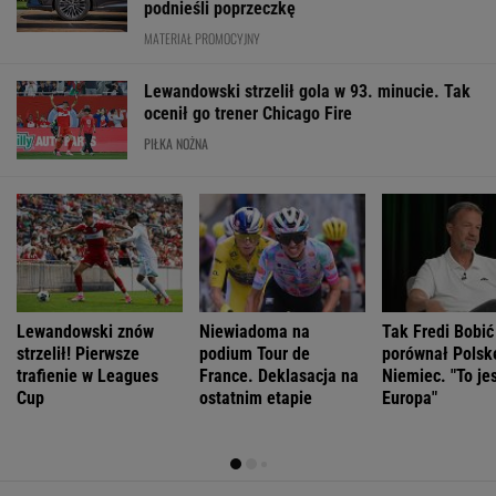
Lewandowski znów
Niewiadoma na
Tak Fredi Bobić
strzelił! Pierwsze
podium Tour de
porównał Polsk
trafienie w Leagues
France. Deklasacja na
Niemiec. "To je
Cup
ostatnim etapie
Europa"
WIĘCEJ NIŻ WYNIK. SUBSKRYBUJ
POLITYKA