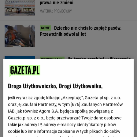
prawa nie zmieni
MATERIAŁ PROMOCYJNY
Dziecko nie chciało zapiąć pasów.
Przewoźnik odwołał lot
Ile trzeba zarabiać w Warszawie
na godne życie? Czytelnicy podają kwoty
SUBSKRYPCJA
Droga Użytkowniczko, Drogi Użytkowniku,
Będzie wielki hit z udziałem Osaki w Toronto!
Oto ostatnie ćwierćfinalistki
jeśli wyrazisz zgodę klikając „Akceptuję”, Gazeta.pl sp. z o.o.
oraz jej Zaufani Partnerzy, w tym [
676
] Zaufanych Partnerów
IAB, jak również Agora S.A. będąca spółką powiązaną z
Gazeta.pl sp. z o.o., będą przetwarzać Twoje dane osobowe
Jeden z najbardziej poszukiwanych ludzi na
takie jak adresy IP, adresy e-mail czy identyfikatory plików
świecie już w areszcie
cookie lub inne informacje zapisane w tych plikach do celów